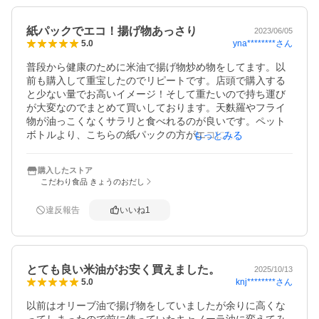
紙パックでエコ！揚げ物あっさり
2023/06/05
yna********
さん
5.0
普段から健康のために米油で揚げ物炒め物をしてます。以
前も購入して重宝したのでリピートです。店頭で購入する
と少ない量でお高いイメージ！そして重たいので持ち運び
が大変なのでまとめて買いしております。天麩羅やフライ
物が油っこくなくサラリと食べれるのが良いです。ペット
ボトルより、こちらの紙パックの方がエコになるので又リ
もっとみる
ピートしたいです。
購入したストア
こだわり食品 きょうのおだし
違反報告
いいね
1
とても良い米油がお安く買えました。
2025/10/13
knj********
さん
5.0
以前はオリーブ油で揚げ物をしていましたが余りに高くな
ってしまったので前に使っていたキャノーラ油に変えてみ