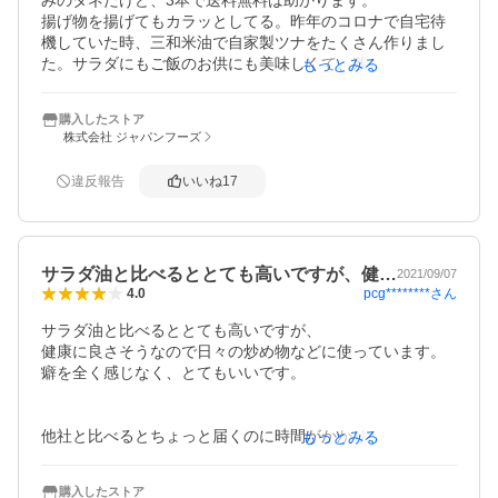
揚げ物を揚げてもカラッとしてる。昨年のコロナで自宅待
機していた時、三和米油で自家製ツナをたくさん作りまし
た。サラダにもご飯のお供にも美味しくて、残りのオイル
もっとみる
はパスタに活用。ツナの旨味が移って、ペペロンチーノが
凄く美味しかった。何よりも家族が喜んでくれて嬉しかっ
購入したストア
た。あっという間に1,500mlが無くなりました。それにも驚
株式会社 ジャパンフーズ
きました。
違反報告
いいね
17
サラダ油と比べるととても高いですが、健…
2021/09/07
pcg********
さん
4.0
サラダ油と比べるととても高いですが、

健康に良さそうなので日々の炒め物などに使っています。

癖を全く感じなく、とてもいいです。

他社と比べるとちょっと届くのに時間がかかりましたが

もっとみる
(かといってすごく遅かったわけでもありません。1週間以
内です)

購入したストア