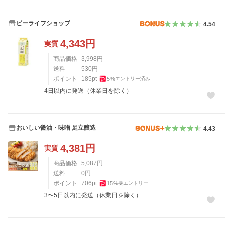
ビーライフショップ
4.54
4,343
円
実質
商品価格
3,998
円
送料
530
円
ポイント
185
pt
5
%
エントリー済み
4日以内に発送（休業日を除く）
おいしい醤油・味噌 足立醸造
4.43
4,381
円
実質
商品価格
5,087
円
送料
0
円
ポイント
706
pt
15
%
要エントリー
3〜5日以内に発送（休業日を除く）