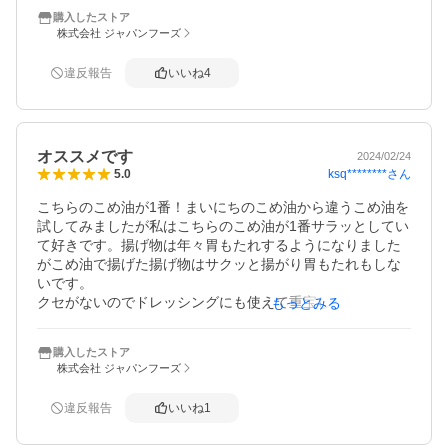
唐揚げなどの油他ドレッシングにもクセがなく使いやすい
購入したストア
です。おススメです
株式会社 ジャパンフーズ
違反報告
いいね
4
オススメです
2024/02/24
ksq********
さん
5.0
こちらのこめ油が1番！まいにちのこめ油から違うこめ油を
試してみましたが私はこちらのこめ油が1番サラッとしてい
て好きです。揚げ物は年々胃もたれするようになりました
がこめ油で揚げた揚げ物はサクッと揚がり胃もたれもしな
いです。

クセがないのでドレッシングにも使えて重宝してます。

もっとみる
普通の油にはもう戻れません。また無くなったらリピート
します。

購入したストア
株式会社 ジャパンフーズ
違反報告
いいね
1