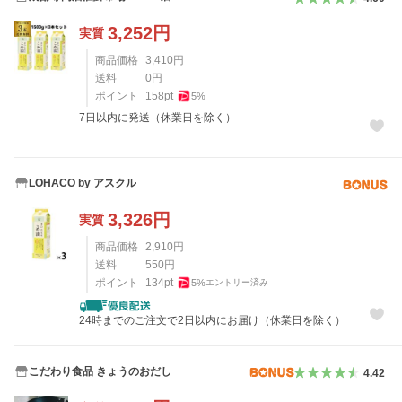
3,252
円
実質
商品価格
3,410
円
送料
0
円
ポイント
158
pt
5
%
7日以内に発送（休業日を除く）
LOHACO by アスクル
3,326
円
実質
商品価格
2,910
円
送料
550
円
ポイント
134
pt
5
%
エントリー済み
24時までのご注文で2日以内にお届け（休業日を除く）
こだわり食品 きょうのおだし
4.42