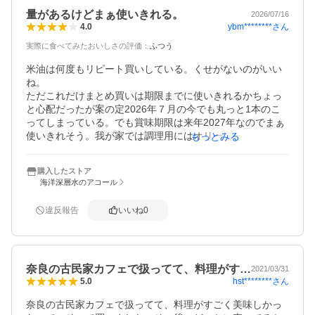
量があるけどまぁ使いきれる。
2026/07/16
ybm********
さん
4.0
実際に食べてみたおいしさの評価
：
ふつう
米油は何度もリピート買いしている。くせがないのがいい
ね。

ただこれだけまとめ買いは期限までに使いきれるかちょっ
と心配だったが案の定2026年７月の今でも丸っと1本のこ
ってしまっている。でも賞味期限は来年2027年なのでまぁ
使いきれそう。我が家では調理用にはオリーブオイルと米
もっとみる
油のローテーションでつかっているので揚げ物もやらない
し、なかなか減らない。コスパよし、とりま1本かってみた
購入したストア
ら。
海洋深層水のアコール
違反報告
いいね
0
奈良の古民家カフェで扱ってて、料理がす…
2021/03/31
hst********
さん
5.0
奈良の古民家カフェで扱ってて、料理がすごく美味しかっ