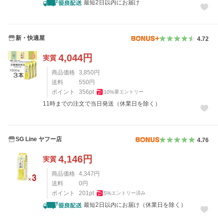
最短2日以内にお届け
新・快適屋
4.72
4,044
円
実質
商品価格
3,850
円
送料
550
円
ポイント
356
pt
10
%
要エントリー
11時までの注文で当日発送（休業日を除く）
SG Line ヤフー店
4.76
4,146
円
実質
商品価格
4,347
円
送料
0
円
ポイント
201
pt
5
%
エントリー済み
最短2日以内にお届け（休業日を除く）