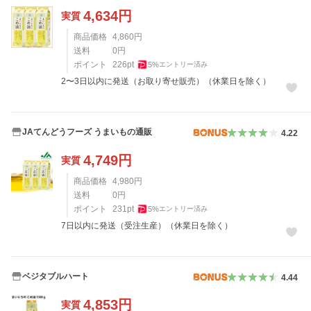
4,634
円
実質
商品価格
4,860
円
送料
0
円
ポイント
226
pt
5
%
エントリー済み
2〜3日以内に発送（お取り寄せ販売）（休業日を除く）
JAてんどうフーズ うまいもの通販
4.22
4,749
円
実質
商品価格
4,980
円
送料
0
円
ポイント
231
pt
5
%
エントリー済み
7日以内に発送（受注生産）（休業日を除く）
ベジタブルハート
4.44
4,853
円
実質