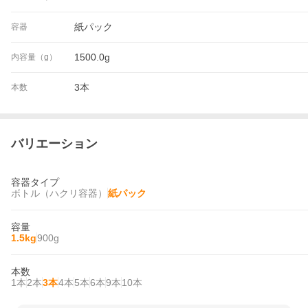
紙パック
容器
1500.0g
内容量（g）
3本
本数
バリエーション
容器タイプ
ボトル（ハクリ容器）
紙パック
容量
1.5kg
900g
本数
1本
2本
3本
4本
5本
6本
9本
10本