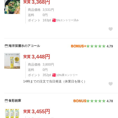
3,368
円
実質
商品価格
3,531
円
送料
0
円
ポイント
163
pt
5
%
エントリー済み
海洋深層水のアコール
4.79
3,448
円
実質
商品価格
3,800
円
送料
0
円
ポイント
352
pt
10
%
要エントリー
14時までの注文で当日発送（休業日を除く）
食彩創庫
4.78
3,455
円
実質