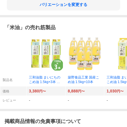
バリエーションを変更する
「
米油
」の売れ筋製品
三和油脂 まいにちの
築野食品工業 国産こ
三和油脂 ま
製品名
こめ油 1.5kg×3本 紙
め油 1.5kg×10本
こめ油 1.5kg
パック
パック
3,380
8,888
1,030
価格
円〜
円〜
円〜
-
-
-
レビュー
掲載商品情報の免責事項について