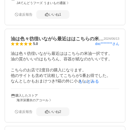
無事届きました。

JAてんどうフーズ うまいもの通販
届いて知ったのですが、3本セットの箱入り商品でした。

違反報告
いいね
1
外箱なんていらないから少しでも安く売ってくれればいい
のに、とも思いましたが、

どうせ梱包して送らないといけないので変わらないかなな
んて思います。
油は色々彷徨いながら最近ははこちらの米…
2024/06/13
dxc********
さん
5.0
油は色々彷徨いながら最近ははこちらの米油一択です。

油の質がいいのはもちろん、容器が紙なのがいいです。

こちらのお店で2度目の購入になります。

他のサイトも含めて比較してこちらが1番お得でした。

なんとしかもおまけつき‼️箱の外に小さなお塩。普段からカ
もっとみる
バンや車に塩を携帯していますが小分けしたら何やら怪し
い粉みたいで（笑）今回頂いたのは売ってないしそのまま
購入したストア
お財布に入れられるし最高です。なんと中にもお塩！今ま
海洋深層水のアコール
でで1番いいおまけです。
違反報告
いいね
2