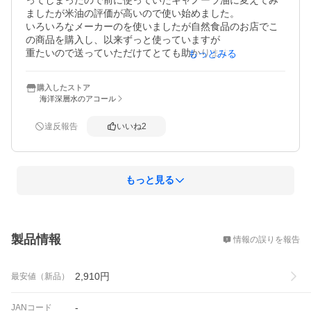
ましたが米油の評価が高いので使い始めました。

いろいろなメーカーのを使いましたが自然食品のお店でこ
の商品を購入し、以来ずっと使っていますが

重たいので送っていただけてとても助かります。

もっとみる
購入したストア
海洋深層水のアコール
違反報告
いいね
2
もっと見る
概要
製品情報
情報の誤りを報告
2,910
円
最安値（新品）
-
JANコード