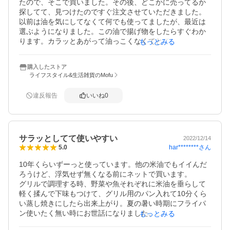
たので、そこで買いました。その後、どこかに売ってるか
探してて、見つけたのですぐ注文させていただきました。

以前は油を気にしてなくて何でも使ってましたが、最近は
選ぶようになりました。この油で揚げ物をしたらすぐわか
ります。カラッとあがって油っこくなくてとてもいいで
もっとみる
す。

いつでも手に入るので嬉しいです。また買わせていただき
購入したストア
ます。
ライフスタイル&生活雑貨のMofu
違反報告
いいね
0
サラッとしてて使いやすい
2022/12/14
har********
さん
5.0
10年くらいずーっと使っています。他の米油でもイイんだ
ろうけど、浮気せず無くなる前にネットで買います。

グリルで調理する時、野菜や魚それぞれに米油を垂らして
軽く揉んで下味もつけて、グリル用のパン入れて10分くら
い蒸し焼きにしたら出来上がり。夏の暑い時期にフライパ
ン使いたく無い時にお世話になりました。

もっとみる