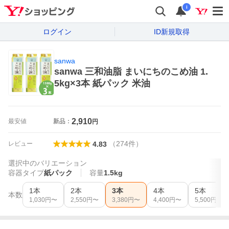
i
ログイン
ID新規取得
sanwa
sanwa 三和油脂 まいにちのこめ油 1.
5kg×3本 紙パック 米油
2,910
最安値
新品：
円
（
274
件
）
レビュー
4.83
選択中のバリエーション
容器タイプ
紙パック
容量
1.5kg
1本
2本
3本
4本
5本
本数
1,030
円〜
2,550
円〜
3,380
円〜
4,400
円〜
5,500
円〜