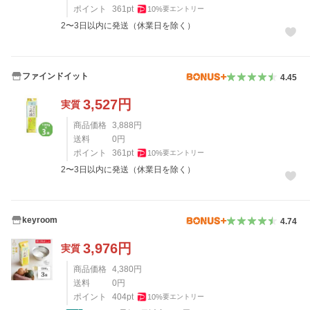
ポイント
361
pt
10
%
要エントリー
2〜3日以内に発送（休業日を除く）
ファインドイット
4.45
3,527
円
実質
商品価格
3,888
円
送料
0
円
ポイント
361
pt
10
%
要エントリー
2〜3日以内に発送（休業日を除く）
keyroom
4.74
3,976
円
実質
商品価格
4,380
円
送料
0
円
ポイント
404
pt
10
%
要エントリー