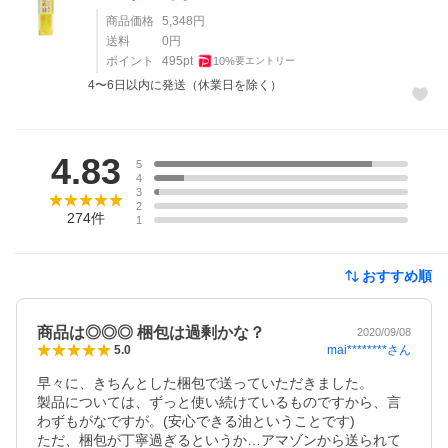
商品価格
5,348
円
送料
0
円
ポイント
495
pt
10
%
要エントリー
4〜6日以内に発送（休業日を除く）
レビュー
4.83
5
4
3
2
274
件
1
おすすめ順
商品は◎◎◎ 梱包は過剰かな？
2020/09/08
mai********
さん
5.0
早々に、きちんとした梱包で送っていただきました。

製品については、ずっと使い続けているものですから、言
わずもがなですが。(安心できる油ということです)

ただ、梱包が丁寧過ぎるというか…アマゾンから送られて