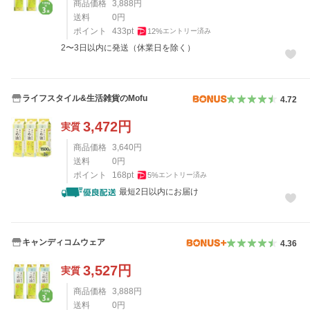
商品価格
3,888
円
送料
0
円
ポイント
433
pt
12
%
エントリー済み
2〜3日以内に発送（休業日を除く）
ライフスタイル&生活雑貨のMofu
4.72
3,472
円
実質
商品価格
3,640
円
送料
0
円
ポイント
168
pt
5
%
エントリー済み
最短2日以内にお届け
キャンディコムウェア
4.36
3,527
円
実質
商品価格
3,888
円
送料
0
円