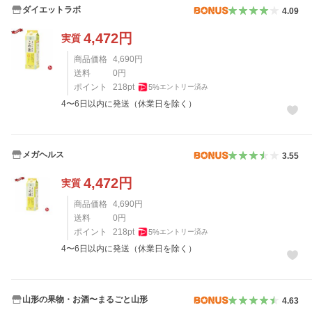
ダイエットラボ
4.09
4,472
円
実質
商品価格
4,690
円
送料
0
円
ポイント
218
pt
5
%
エントリー済み
4〜6日以内に発送（休業日を除く）
メガヘルス
3.55
4,472
円
実質
商品価格
4,690
円
送料
0
円
ポイント
218
pt
5
%
エントリー済み
4〜6日以内に発送（休業日を除く）
山形の果物・お酒〜まるごと山形
4.63