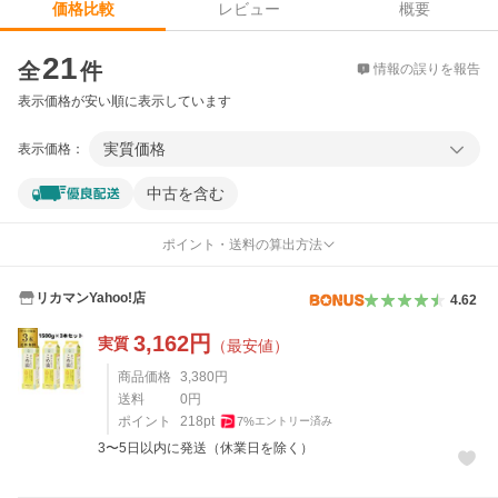
レビュー
概要
価格比較
価格比較
21
全
件
情報の誤りを報告
表示価格が安い順に表示しています
実質価格
表示価格：
中古を含む
ポイント・送料の算出方法
リカマンYahoo!店
4.62
3,162
円
実質
（最安値）
商品価格
3,380
円
送料
0
円
ポイント
218
pt
7
%
エントリー済み
3〜5日以内に発送（休業日を除く）