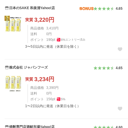
日本のSAKE 和泉清Yahoo!店
4.65
3,220
円
実質
商品価格
3,410
円
送料
0
円
ポイント
190
pt
6
%
エントリー済み
3〜5日以内に発送（休業日を除く）
株式会社 ジャパンフーズ
4.65
3,234
円
実質
商品価格
3,390
円
送料
0
円
ポイント
156
pt
5
%
1〜2日以内に発送（休業日を除く）
焼酎専門店酒鮮市場Yahoo!店
4.60