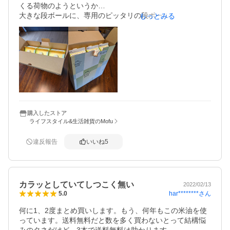
くる荷物のようというか…

大きな段ボールに、専用のピッタリの段ボールに入った商
もっとみる
品を入れ、その周囲を空気の入ったたくさんの緩衝材で覆
われていました。その荷物を受け取った時、「こんな大き
な商品って何を注文したっけ？？」と考えてしまいまし
た。

開けると上記の状態。ガラス瓶ではなく紙パックに入って
る物だし、中の小さな段ボールのみで良かった。

たくさんの緩衝材をハサミで空気を抜き、小さく丸めてゴ
ミ箱へ…段ボールはテープを全て剥がし折り畳み。

過剰包装の無駄がさけばれてるのに、何でこんなに包装す
るんだろ？　無駄なゴミが出るだけなのに…

購入したストア
ライフスタイル&生活雑貨のMofu
いまだに過剰包装しないとクレーム言ってくるクレーマー
がいるのかしら？と荷物を受け取って複雑な気持ちになり
ました。

違反報告
いいね
5
写真はピッタリの専用の段ボールに入った米油3本です。
カラッとしていてしつこく無い
2022/02/13
har********
さん
5.0
何に1、2度まとめ買いします。もう、何年もこの米油を使
っています。送料無料だと数を多く買わないとって結構悩
みのタネだけど、3本で送料無料は助かります。
