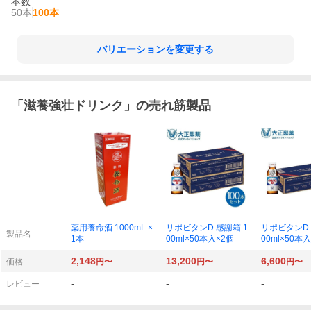
本数
50本
100本
バリエーションを変更する
「
滋養強壮ドリンク
」の売れ筋製品
薬用養命酒 1000mL ×
リポビタンD 感謝箱 1
リポビタンD 
製品名
1本
00ml×50本入×2個
00ml×50本
2,148
13,200
6,600
価格
円〜
円〜
円〜
-
-
-
レビュー