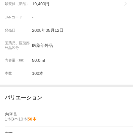
19,400
円
最安値（新品）
-
JANコード
2008年05月12日
発売日
医薬品、医薬部
医薬部外品
外品区分
50.0ml
内容量（ml）
100本
本数
バリエーション
内容量
1本
3本
10本
50本