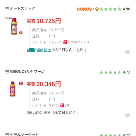
オートスナック
4.96
18,725
円
実質
商品価格
21,750
円
送料
0
円
ポイント
3,025
pt
15
%
要エントリー
最短2日以内にお届け
MISONOYA ヤフー店
4.72
20,346
円
実質
商品価格
21,340
円
送料
0
円
ポイント
994
pt
5
%
6日以内に発送（休業日を除く）
のぞみマーケット
4.71