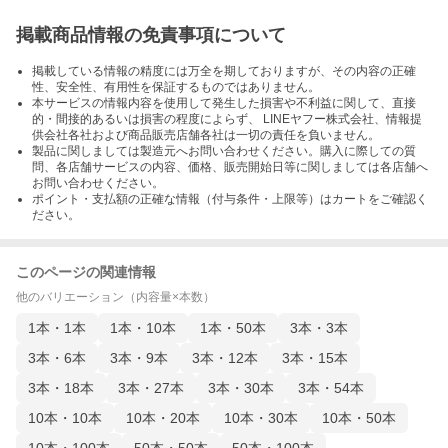
掲載商品情報の免責事項について
掲載している情報の精度には万全を期しておりますが、その内容の正確
性、安全性、有用性を保証するものではありません。
本サービスの情報内容を使用して発生した損害や不利益に関して、直接
的・間接的あるいは損害の程度によらず、 LINEヤフー株式会社、情報提
供会社各社および商品販売店舗各社は一切の責任を負いません。
製品に関しましては製造元へお問い合わせください。購入に際しての質
問、各店舗サービスの内容、価格、販売開始日等に関しましては各店舗へ
お問い合わせください。
ポイント・支払額の正確な情報（付与条件・上限等）はカートをご確認く
ださい。
このページの関連情報
他のバリエーション（内容量×本数）
1本・1本
1本・10本
1本・50本
3本・3本
3本・6本
3本・9本
3本・12本
3本・15本
3本・18本
3本・27本
3本・30本
3本・54本
10本・10本
10本・20本
10本・30本
10本・50本