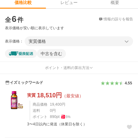
レビュー
概要
価格比較
価格比較
6
全
件
情報の誤りを報告
表示価格が安い順に表示しています
実質価格
表示価格：
中古を含む
ポイント・送料の算出方法
イズミックワールド
4.55
18,510
円
実質
（最安値）
商品価格
19,400
円
送料
0
円
ポイント
890
pt
5
%
3〜4日以内に発送（休業日を除く）