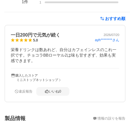
1
件
1
おすすめ順
一日200円で元気が続く
2026/07/20
ayh********
さん
5.0
栄養ドリンクは数あれど、自分はカフェインレスのこれ一
択です。チョコラBBローヤル2は味も甘すぎず、効果も実
感できます。
購入したストア
ミニストップネットショップ
違反報告
いいね
0
概要
製品情報
情報の誤りを報告