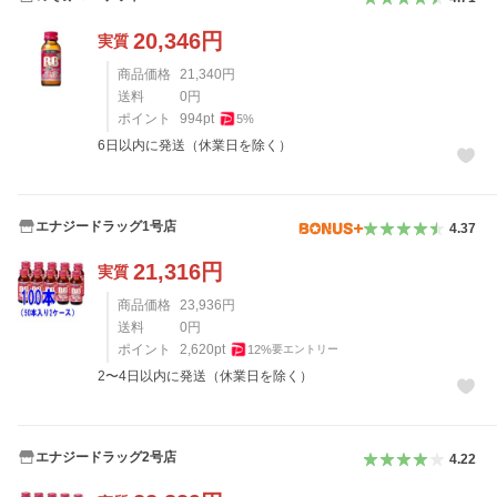
20,346
円
実質
商品価格
21,340
円
送料
0
円
ポイント
994
pt
5
%
6日以内に発送（休業日を除く）
エナジードラッグ1号店
4.37
21,316
円
実質
商品価格
23,936
円
送料
0
円
ポイント
2,620
pt
12
%
要エントリー
2〜4日以内に発送（休業日を除く）
エナジードラッグ2号店
4.22