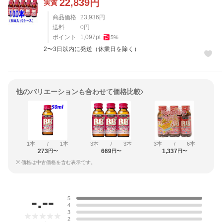
22,839
円
実質
商品価格
23,936
円
送料
0
円
ポイント
1,097
pt
5
%
2〜3日以内に発送（休業日を除く）
他のバリエーションも合わせて価格比較
1本
/
1本
3本
/
3本
3本
/
6本
273
669
1,337
円〜
円〜
円〜
※ 価格は中古価格を含む表示です。
レビュー
-.--
5
4
3
2