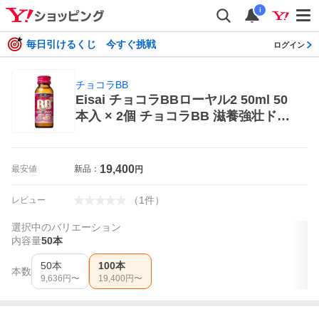
i
毎日引けるくじ 今すぐ挑戦
ログイン
チョコラBB
Eisai チョコラBBローヤル2 50ml 50
本入 × 2個 チョコラBB 滋養強壮ドリ
ンク
19,400
最安値
新品：
円
（
1
件
）
レビュー
選択中のバリエーション
内容量
50本
50本
100本
本数
9,636
円〜
19,400
円〜