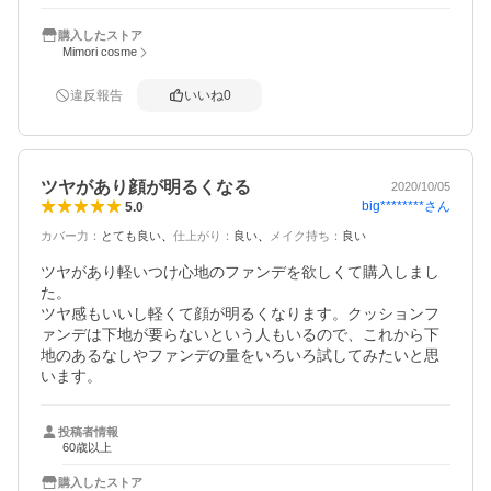
購入したストア
Mimori cosme
違反報告
いいね
0
ツヤがあり顔が明るくなる
2020/10/05
big********
さん
5.0
カバー力
：
とても良い
仕上がり
：
良い
メイク持ち
：
良い
ツヤがあり軽いつけ心地のファンデを欲しくて購入しまし
た。

ツヤ感もいいし軽くて顔が明るくなります。クッションフ
ァンデは下地が要らないという人もいるので、これから下
地のあるなしやファンデの量をいろいろ試してみたいと思
います。
投稿者情報
60歳以上
購入したストア