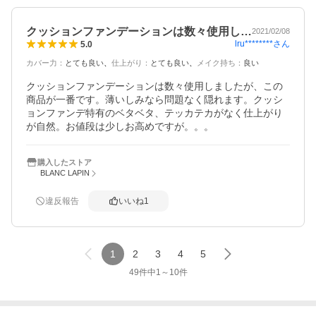
クッションファンデーションは数々使用し…
2021/02/08
lru********
さん
5.0
カバー力
：
とても良い
仕上がり
：
とても良い
メイク持ち
：
良い
クッションファンデーションは数々使用しましたが、この
商品が一番です。薄いしみなら問題なく隠れます。クッシ
ョンファンデ特有のベタベタ、テッカテカがなく仕上がり
が自然。お値段は少しお高めですが。。。
購入したストア
BLANC LAPIN
違反報告
いいね
1
1
2
3
4
5
49
件中
1
～
10
件