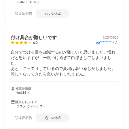
BLANC LAPIN
違反報告
いいね
2
付け具合が難しいです
2023/09/28
reo********
さん
4.0
自分でつける量を加減するのが難しいと思いました。慣れ
だと思いますが、一度つけ過ぎて白浮きしてしまいまし
た。

あと、こってりしているので夏場は暑い感じがしました。

涼しくなってきたら良いかもしれません。
投稿者情報
60歳以上
購入したストア
コスメ ヴィーナス
違反報告
いいね
3