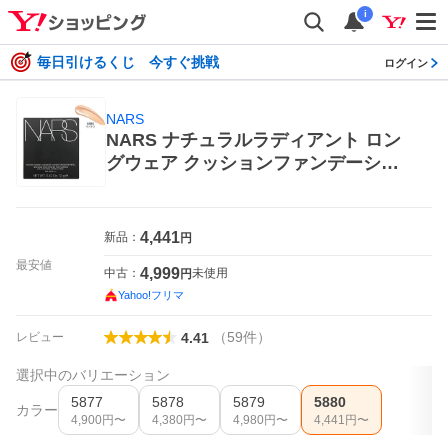
i
毎日引けるくじ 今すぐ挑戦
ログイン
NARS
NARS ナチュラルラディアント ロン
グウェア クッションファンデーショ
ン 5880 レフィル クッションファンデ
ーション
4,441
新品：
円
最安値
4,999
中古：
未使用
円
Yahoo!フリマ
（
59
件
）
レビュー
4.41
選択中のバリエーション
5877
5878
5879
5880
カラー
4,900
円〜
4,380
円〜
4,980
円〜
4,441
円〜