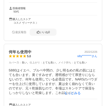
たら素肌が綺麗な人みたいな仕上がりになりました。

夕方になっても汚く崩れることもなく、さすがはデパコス
投稿者情報
といったところです。

50代
私は元々アトピー持ちで敏感肌なのですが、こちらは問題
なく使用出来ました。

購入したストア
商品到着も早かったです。

コスメ ヴィーナス
ありがとうございました。
違反報告
いいね
0
何年も使用中
2022/12/26
uby********
さん
5.0
カバー力
：
良い
仕上がり
：
とても良い
メイク持ち
：
とても良い
5880はイエベ、ブルベ中間の、少し明るめの私の肌にはと
ても合います。黄ぐすみせず、透明感がでて厚塗りになら
ないので、何年も使用している必需品です。NARSのパウダ
ーを仕上げに使用していますが、夏は全く崩れなくて良い
のですが、元々乾燥肌なので、冬場はスキンケアで保湿を
しっかりしないと乾燥します。これ以上のクッションファ
もっとみる
ンデになかなか出会えないので、今後も使い続けます。
購入したストア