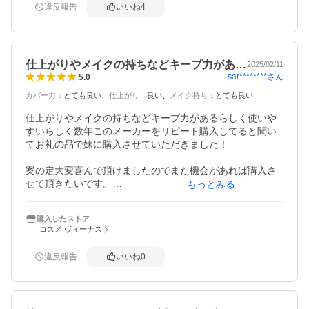
違反報告
いいね
4
仕上がりやメイクの持ちなどキープ力があ…
2025/02/11
sar********
さん
5.0
カバー力
：
とても良い
仕上がり
：
良い
メイク持ち
：
とても良い
仕上がりやメイクの持ちなどキープ力があるらしく使いや
すいらしく数年このメーカーをリピート購入してると聞い
てお礼の品で妹に購入させていただきました！

案の定大変喜んで頂けましたのでまた機会があれば購入さ
せて頂きたいです。

もっとみる
梱包や対応なども迅速に対応して頂けましたので良かった
購入したストア
です！
コスメ ヴィーナス
違反報告
いいね
0