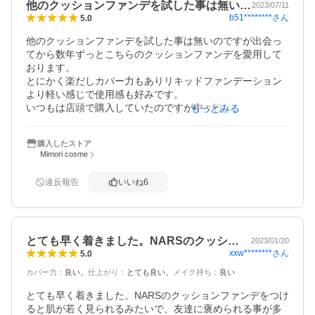
他のクッションファンデを試した事は無い…
2023/07/11
b51********
さん
5.0
他のクッションファンデを試した事は無いのですが出会っ
てから数年ずっとこちらのクッションファンデを愛用して
おります。

とにかく楽だしカバー力もありリキッドファンデーション
より軽い感じで使用感も好みです。

いつもは店頭で購入していたのですが中々行けず今回こち
もっとみる
らで購入してみました。
購入したストア
Mimori cosme
違反報告
いいね
6
とても早く着きました。NARSのクッシ…
2023/01/20
xxw********
さん
5.0
カバー力
：
良い
仕上がり
：
とても良い
メイク持ち
：
良い
とても早く着きました。NARSのクッションファンデをつけ
ると肌が若く見られるみたいで、友達に褒められる事が多