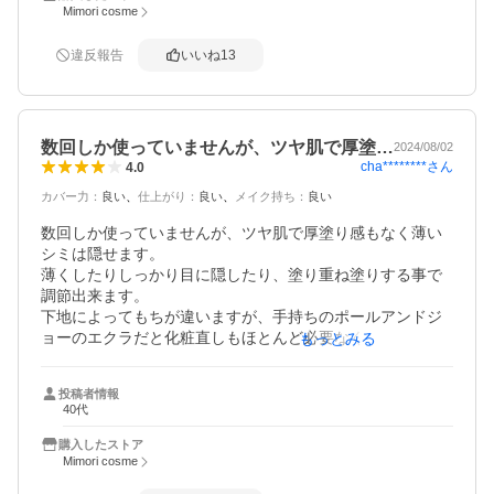
Mimori cosme
違反報告
いいね
13
数回しか使っていませんが、ツヤ肌で厚塗…
2024/08/02
cha********
さん
4.0
カバー力
：
良い
仕上がり
：
良い
メイク持ち
：
良い
数回しか使っていませんが、ツヤ肌で厚塗り感もなく薄い
シミは隠せます。

薄くしたりしっかり目に隠したり、塗り重ね塗りする事で
調節出来ます。

下地によってもちが違いますが、手持ちのポールアンドジ
ョーのエクラだと化粧直しもほとんど必要なく夕方まで綺
もっとみる
麗です。

クッションファンデ特有のベタつきはあまりありません
投稿者情報
が、全くなくもないです。

40代
しばらく使ってみようと思います。
購入したストア
Mimori cosme