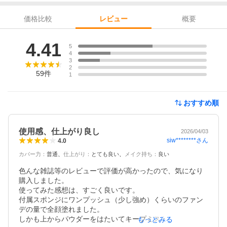
価格比較
概要
レビュー
レビュー
4.41
5
4
3
2
59
件
1
おすすめ順
使用感、仕上がり良し
2026/04/03
siw********
さん
4.0
カバー力
：
普通
仕上がり
：
とても良い
メイク持ち
：
良い
色んな雑誌等のレビューで評価が高かったので、気になり
購入しました。

使ってみた感想は、すごく良いです。

付属スポンジにワンプッシュ（少し強め）くらいのファン
デの量で全顔塗れました。

しかも上からパウダーをはたいてキープミストを吹きつけ
もっとみる