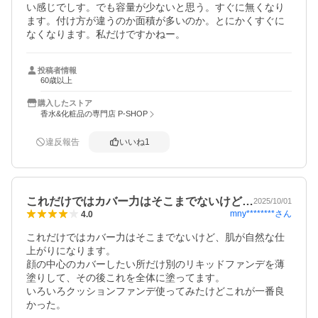
い感じでしす。でも容量が少ないと思う。すぐに無くなり
ます。付け方が違うのか面積が多いのか。とにかくすぐに
なくなります。私だけですかねー。
投稿者情報
60歳以上
購入したストア
香水&化粧品の専門店 P-SHOP
違反報告
いいね
1
これだけではカバー力はそこまでないけど…
2025/10/01
mny********
さん
4.0
これだけではカバー力はそこまでないけど、肌が自然な仕
上がりになります。

顔の中心のカバーしたい所だけ別のリキッドファンデを薄
塗りして、その後これを全体に塗ってます。

いろいろクッションファンデ使ってみたけどこれが一番良