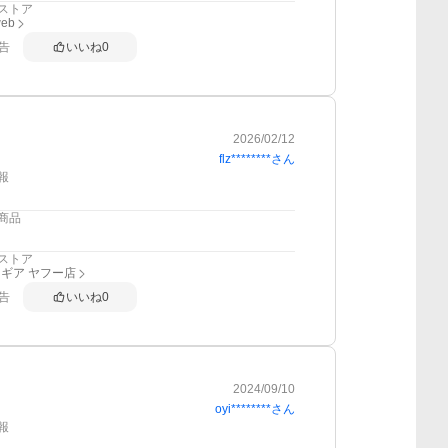
ストア
web
告
いいね
0
2026/02/12
flz********
さん
報
商品
ストア
ギア ヤフー店
告
いいね
0
2024/09/10
oyi********
さん
報