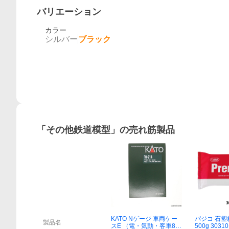
バリエーション
カラー
シルバー
ブラック
「
その他鉄道模型
」の売れ筋製品
概要
KATO Nゲージ 車両ケー
パジコ 石塑
製品名
スE （電・気動・客車8両
500g 30310