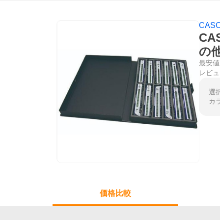
CAS
CA
の
最安値
レビュ
選
カ
価格比較