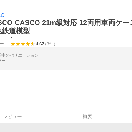
CO
SCO CASCO 21m級対応 12両用車両ケー
他鉄道模型
-
ー
4.67
（
3
件
）
択中のバリエーション
ラー
レビュー
概要