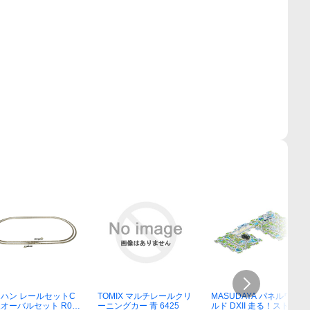
ハン レールセットC
TOMIX マルチレールクリ
MASUDAYA パネルワー
オーバルセット R06
ーニングカー 青 6425
ルド DXII 走る！ストップ