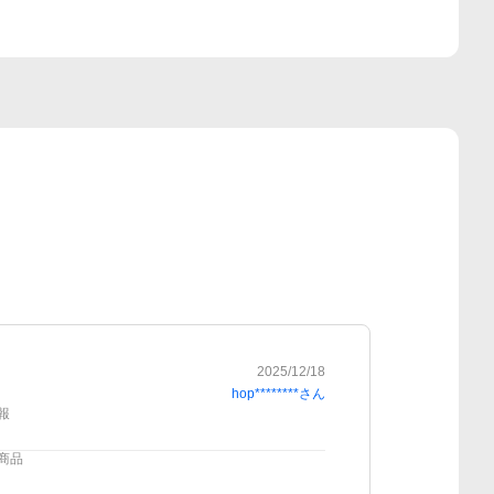
2025/12/18
hop********
さん
報
商品