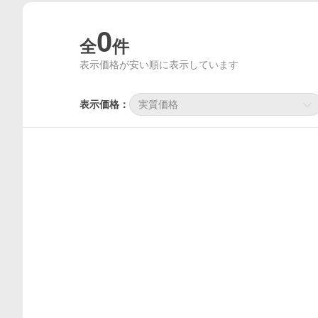
0
全
件
表示価格が安い順に表示しています
表示価格：
実質価格
価格比較