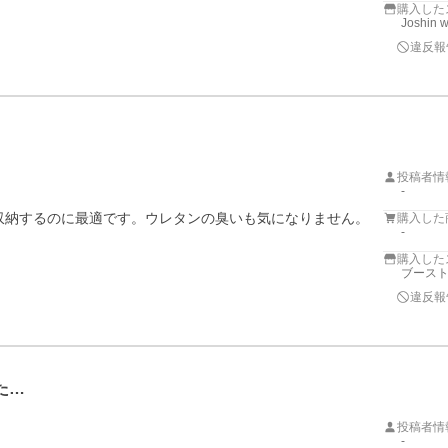
購入した
Joshin 
違反報
投稿者情
-
両を収納するのに最適です。ウレタンの臭いも気になりません。
購入した
-
購入した
ブースト
違反報
た…
投稿者情
-