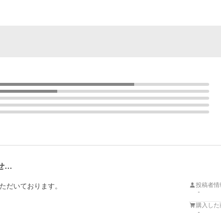
せ…
投稿者情
ただいております。

-
購入した
-