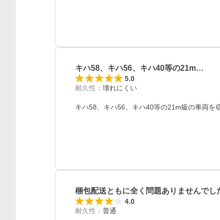
キハ58、キハ56、キハ40等の21m…
レビュー
5.0
耐久性
：
壊れにくい
キハ58、キハ56、キハ40等の21m級の車
梱包配送ともに全く問題ありませんでし
4.0
耐久性
：
普通