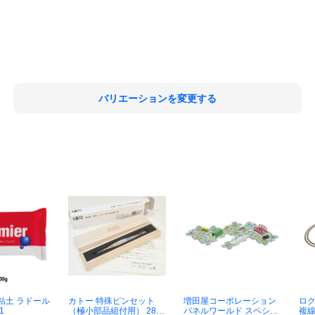
バリエーションを変更する
粘土 ラドール
カトー 特殊ピンセット
増田屋コーポレーション
ロク
1
（極小部品組付用） 28-7
パネルワールド スペシャ
複線