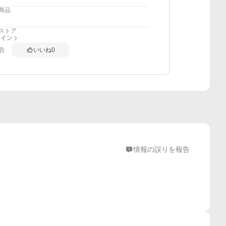
商品
ストア
ナイン
告
いいね
0
情報の誤りを報告