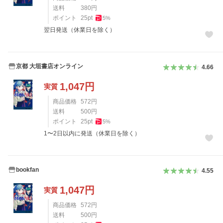
送料
380
円
ポイント
25
pt
5
%
翌日発送（休業日を除く）
京都 大垣書店オンライン
4.66
1,047
円
実質
商品価格
572
円
送料
500
円
ポイント
25
pt
5
%
1〜2日以内に発送（休業日を除く）
bookfan
4.55
1,047
円
実質
商品価格
572
円
送料
500
円