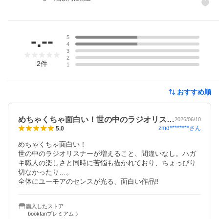
レビュー
-.--
5
4
3
2
2
件
1
おすすめ順
めちゃくちゃ面白い！世の中のラジオリス…
2026/06/10
zmd********
さん
5.0
めちゃくちゃ面白い！

世の中のラジオリスナーが増えること、間違いなし。ハガ
キ職人の楽しさと同時に苦悩も描かれており、ちょっぴり
切なかったり…。

全体にユーモアのセンスが光る、面白い作品‼️
購入したストア
bookfanプレミアム