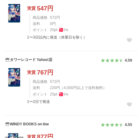
547
円
実質
商品価格
572
円
送料
0
円
ポイント
25
pt
5
%
1〜3日以内に発送（休業日を除く）
タワーレコード Yahoo!店
4.59
767
円
実質
商品価格
572
円
送料
220
円
（
4,000
円以上で送料無料）
ポイント
25
pt
5
%
1〜2日で発送
WINDY BOOKS on line
4.55
877
円
実質