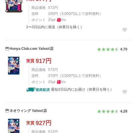
商品価格
572
円
送料
330
円
（
3,000
円以上で送料無料）
ポイント
25
pt
5
%
1〜3日以内に発送（休業日を除く）
Honya Club.com Yahoo!店
4.70
917
円
実質
商品価格
572
円
送料
370
円
（
3,500
円以上で送料無料）
ポイント
25
pt
5
%
最短2日以内にお届け（休業日を除く）
ネオウィング Yahoo!店
4.28
927
円
実質
商品価格
572
円