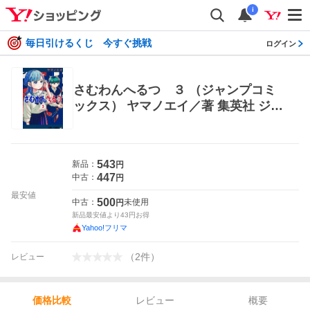
i
毎日引けるくじ 今すぐ挑戦
ログイン
さむわんへるつ ３ （ジャンプコミ
ックス） ヤマノエイ／著 集英社 ジャ
ンプコミックス
543
新品：
円
447
中古：
円
最安値
500
中古：
未使用
円
新品最安値より
43
円お得
Yahoo!フリマ
（
2
件
）
レビュー
レビュー
概要
価格比較