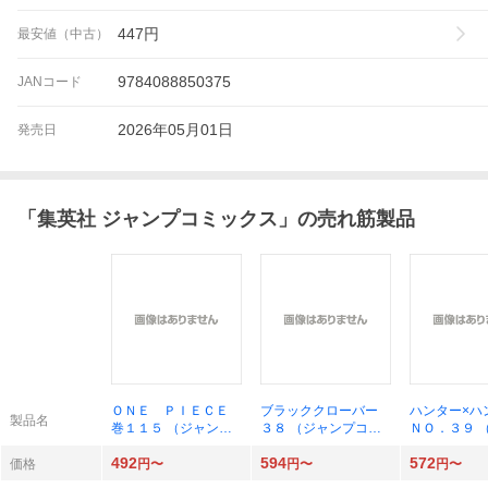
447
円
最安値（中古）
9784088850375
JANコード
2026年05月01日
発売日
「
集英社 ジャンプコミックス
」の売れ筋製品
ＯＮＥ ＰＩＥＣＥ
ブラッククローバー
ハンター×
製品名
巻１１５ （ジャンプ
３８ （ジャンプコミ
ＮＯ．３９ 
コミックス） 尾田栄
ックス） 田畠裕基／
プコミックス
492
594
572
一郎／著
著
義博／著
価格
円〜
円〜
円〜