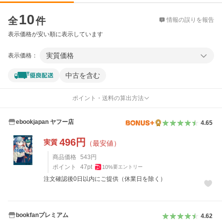
価格比較
10
全
件
情報の誤りを報告
表示価格が安い順に表示しています
実質価格
表示価格：
中古を含む
ポイント・送料の算出方法
ebookjapan ヤフー店
4.65
496
円
実質
（最安値）
商品価格
543
円
ポイント
47
pt
10
%
要エントリー
注文確認後0日以内にご提供（休業日を除く）
bookfanプレミアム
4.62