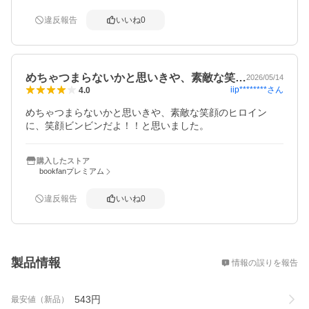
違反報告
いいね
0
めちゃつまらないかと思いきや、素敵な笑…
2026/05/14
iip********
さん
4.0
めちゃつまらないかと思いきや、素敵な笑顔のヒロイン
購入したストア
bookfanプレミアム
違反報告
いいね
0
概要
製品情報
情報の誤りを報告
543
円
最安値（新品）