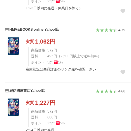
ポイント
25
pt
5
%
1〜3日以内に発送（休業日を除く）
HMV&BOOKS online Yahoo!店
4.39
1,062
円
実質
商品価格
572
円
送料
495
円
（
2,500
円以上で送料無料）
ポイント
5
pt
1
%
在庫状況は商品詳細のリンク先を確認下さい
紀伊國屋書店Yahoo!店
4.60
1,227
円
実質
商品価格
572
円
送料
680
円
ポイント
25
pt
5
%
2〜4日以内に発送