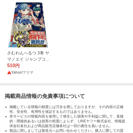
さむわんへるつ 3巻 ヤ
マノエイ ジャンプコミ
ックス
510
円
Yahoo!フリマ
掲載商品情報の免責事項について
掲載している情報の精度には万全を期しておりますが、その内容の正確
性、安全性、有用性を保証するものではありません。
本サービスの情報内容を使用して発生した損害や不利益に関して、直接
的・間接的あるいは損害の程度によらず、 LINEヤフー株式会社、情報提
供会社各社および商品販売店舗各社は一切の責任を負いません。
製品に関しましては製造元へお問い合わせください。購入に際しての質