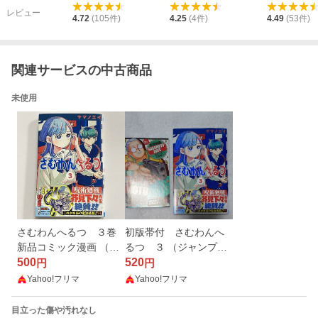
レビュー
4.72
(
105
件)
4.25
(
4
件)
4.49
(
53
件)
関連サービスの中古商品
未使用
さむわんへるつ ３巻
初版帯付 さむわんへ
新品コミック漫画 （ジ
るつ ３ （ジャンプコ
ャンプコミックス） ヤ
500
ミックス） ヤマノエイ
520
円
円
マノエイ／著
／著
Yahoo!フリマ
Yahoo!フリマ
目立った傷や汚れなし