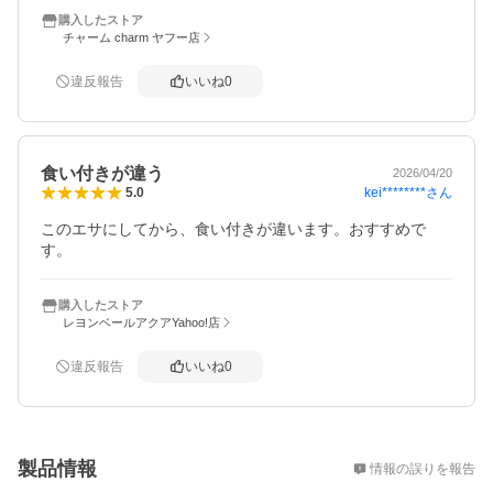
購入したストア
チャーム charm ヤフー店
違反報告
いいね
0
食い付きが違う
2026/04/20
kei********
さん
5.0
このエサにしてから、食い付きが違います。おすすめで
す。
購入したストア
レヨンベールアクアYahoo!店
違反報告
いいね
0
概要
製品情報
情報の誤りを報告