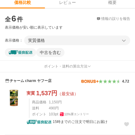
レビュー
概要
価格比較
価格比較
6
全
件
情報の誤りを報告
表示価格が安い順に表示しています
実質価格
表示価格：
中古を含む
ポイント・送料の算出方法
チャーム charm ヤフー店
4.72
1,537
円
実質
（最安値）
商品価格
1,150
円
送料
490
円
ポイント
103
pt
10
%
要エントリー
15時までのご注文で明日にお届け