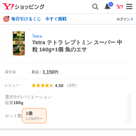
i
毎日引けるくじ 今すぐ挑戦
ログイン
Tetra
Tetra テトラ レプトミン スーパー 中
粒 160g×1個 魚のエサ
1,150
最安値
新品：
円
（
8
件
）
レビュー
4.50
選択中のバリエーション
容量
160g
1個
セット数
1,150
円〜