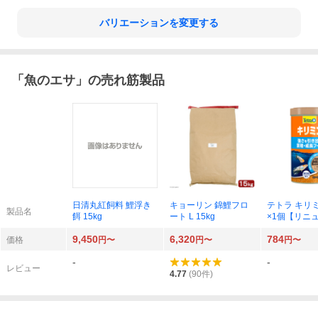
バリエーションを変更する
「
魚のエサ
」の売れ筋製品
日清丸紅飼料 鯉浮き
キョーリン 錦鯉フロ
テトラ キリミ
製品名
餌 15kg
ート L 15kg
×1個【リニ
商品】
9,450
6,320
784
価格
円〜
円〜
円〜
-
-
レビュー
4.77
(
90
件)