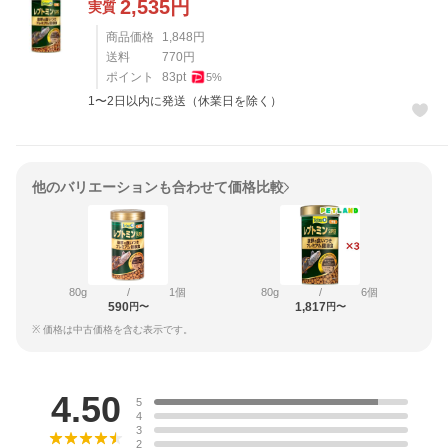
2,535
円
実質
商品価格
1,848
円
送料
770
円
ポイント
83
pt
5
%
1〜2日以内に発送（休業日を除く）
他のバリエーションも合わせて価格比較
80g
/
1個
80g
/
6個
590
1,817
円〜
円〜
※ 価格は中古価格を含む表示です。
レビュー
4.50
5
4
3
2