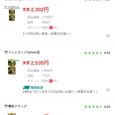
2,302
円
実質
商品価格
1,530
円
送料
840
円
ポイント
68
pt
5
%
1〜2日以内に発送（休業日を除く）
ペットランドYahoo!店
4.54
2,535
円
実質
商品価格
1,848
円
送料
770
円
ポイント
83
pt
5
%
24時までのご注文で2日以内にお届け（休業日を除く）
爽快ドラッグ
4.42