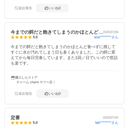
違反報告
いいね
0
今までの餌だと飽きてしまうのかほとんど…
2025/07/06
asa********
さん
5.0
今までの餌だと飽きてしまうのかほとんど食べずに残して
すぐに水が汚れてしまう日も多くありました。この餌に変
えてから毎日完食しています。また1回／日でいいので世話
も楽です。
購入したストア
チャーム charm ヤフー店
違反報告
いいね
0
定番
2026/07/26
tak********
さん
5.0