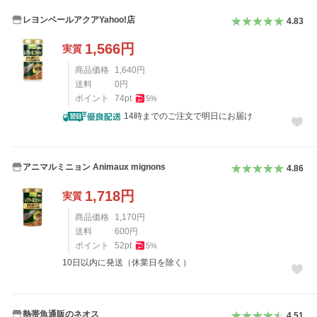
レヨンベールアクアYahoo!店
4.83
1,566
円
実質
商品価格
1,640
円
送料
0
円
ポイント
74
pt
5
%
14時までのご注文で明日にお届け
アニマルミニョン Animaux mignons
4.86
1,718
円
実質
商品価格
1,170
円
送料
600
円
ポイント
52
pt
5
%
10日以内に発送（休業日を除く）
熱帯魚通販のネオス
4.51