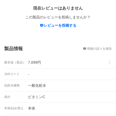
現在レビューはありません
この製品のレビューを投稿しませんか？
レビューを投稿する
概要
製品情報
情報の誤りを報告
7,099
円
最安値（新品）
-
JANコード
一般化粧水
化粧水種類
ビタミンC
成分
本体
本体/詰め替え