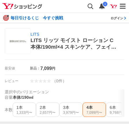
i
毎日引けるくじ 今すぐ挑戦
ログイン
LITS
LITS リッツ モイスト ローション C
本体/190ml×4 スキンケア、フェイス
ケア化粧水
7,099
最安値
新品：
円
（
0
件
）
レビュー
選択中のバリエーション
容量
本体/190ml
1本
2本
3本
4本
6本
本数
1,333
円〜
2,657
円〜
3,979
円〜
7,099
円〜
9,768
円〜