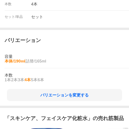
4本
本数
セット
セット/単品
バリエーション
容量
本体/190ml
詰替/165ml
本数
1本
2本
3本
4本
5本
6本
バリエーションを変更する
「
スキンケア、フェイスケア化粧水
」の売れ筋製品