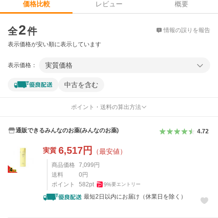
レビュー
概要
価格比較
価格比較
2
全
件
情報の誤りを報告
表示価格が安い順に表示しています
実質価格
表示価格：
中古を含む
ポイント・送料の算出方法
通販できるみんなのお薬(みんなのお薬)
4.72
6,517
円
実質
（最安値）
商品価格
7,099
円
送料
0
円
ポイント
582
pt
9
%
要エントリー
最短2日以内にお届け（休業日を除く）