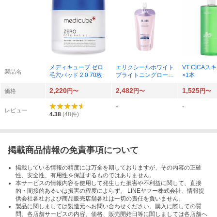
メディキューブ ゼロ
エリクシールホワイト
VT CICAスキ
製品名
毛穴パッド 2.0 70枚
ブライトニングローシ
×1本
ョン ca（しっとりタ
2,220
2,482
1,525
イプ）詰替/150ml
価格
円〜
円〜
円〜
-
-
レビュー
4.38
(
48
件)
掲載商品情報の免責事項について
掲載している情報の精度には万全を期しておりますが、その内容の正確
性、安全性、有用性を保証するものではありません。
本サービスの情報内容を使用して発生した損害や不利益に関して、直接
的・間接的あるいは損害の程度によらず、 LINEヤフー株式会社、情報提
供会社各社および商品販売店舗各社は一切の責任を負いません。
製品に関しましては製造元へお問い合わせください。購入に際しての質
問、各店舗サービスの内容、価格、販売開始日等に関しましては各店舗へ