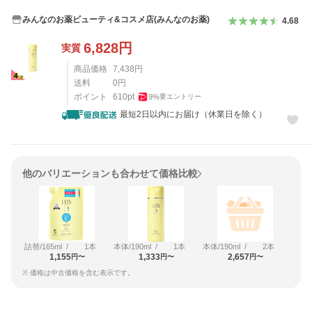
みんなのお薬ビューティ&コスメ店(みんなのお薬)
4.68
6,828
円
実質
商品価格
7,438
円
送料
0
円
ポイント
610
pt
9
%
要エントリー
最短2日以内にお届け（休業日を除く）
他のバリエーションも合わせて価格比較
詰替/165ml
/
1本
本体/190ml
/
1本
本体/190ml
/
2本
1,155
1,333
2,657
円〜
円〜
円〜
※ 価格は中古価格を含む表示です。
レビュー