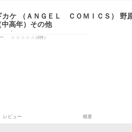
ギカケ （ＡＮＧＥＬ ＣＯＭＩＣＳ） 野
（中高年）その他
-
ー
（
0
件
）
レビュー
概要