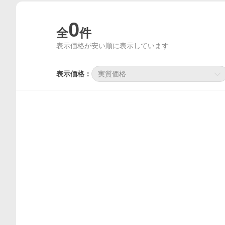
0
全
件
表示価格が安い順に表示しています
表示価格：
実質価格
価格比較