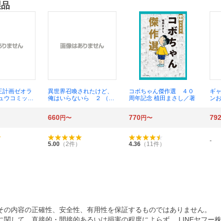
製品
王計画ゼオラ
異世界召喚されたけど、
コボちゃん傑作選 ４０
ギ
リュウコミック
俺はいらないら ２ （Ｒ
周年記念 植田まさし／著
ン
ル） ちみ も
Ｋ ＣＯＭＩＣＳ ＣＯ
Ｃ
ＭＩＣ異世界ハー） 灰色
Ｃ 
660
770
79
円〜
円〜
こうり
ス
-
5.00
（
2
件）
4.36
（
11
件）
その内容の正確性、安全性、有用性を保証するものではありません。
関して、直接的・間接的あるいは損害の程度によらず、 LINEヤフー