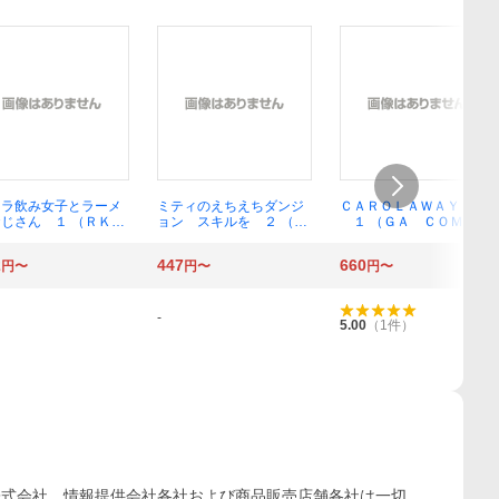
ャラ飲み女子とラーメ
ミティのえちえちダンジ
ＣＡＲＯＬＡＷＡＹ
おじさん １ （ＲＫ
ョン スキルを ２ （Ｒ
１ （ＧＡ ＣＯＭＩＣ
ＯＭＩＣＳ ＣＯＭＩ
Ｋ ＣＯＭＩＣＳ ＣＯ
Ｓ ＳＰＥＣＩＡＬ） 東
Ｄｏｏｐ） ロドリゲ
ＭＩＣ異世界ハー） ｋｔ
本 昌平 著
2
447
660
円〜
円〜
円〜
井之介
６０
-
5.00
（
1
件）
株式会社、情報提供会社各社および商品販売店舗各社は一切