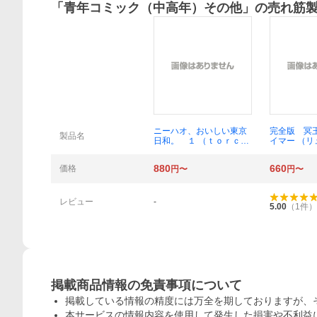
「
青年コミック（中高年）その他
」の売れ筋
概要
ニーハオ、おいしい東京
完全版 冥
製品名
日和。 １ （ｔｏｒｃ
イマー （
ｈ ｃｏｍｉｃｓ） ＺＯ
ススペシャ
Ｎ／著
りを 著
880
660
価格
円〜
円〜
レビュー
-
5.00
（
1
件）
掲載商品情報の免責事項について
掲載している情報の精度には万全を期しておりますが、
本サービスの情報内容を使用して発生した損害や不利益に