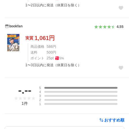
1〜2日以内に発送（休業日を除く）
bookfan
4.55
1,061
円
実質
商品価格
586
円
送料
500
円
ポイント
25
pt
5
%
1〜3日以内に発送（休業日を除く）
レビュー
-.--
5
4
3
2
1
件
1
おすすめ順