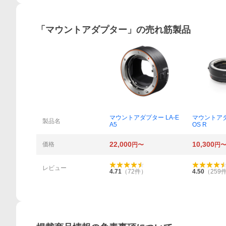
「
マウントアダプター
」の売れ筋製品
概要
マウントアダプター LA-E
マウントアダ
製品名
A5
OS R
22,000
10,300
価格
円〜
円
レビュー
4.71
（
72
件）
4.50
（
259