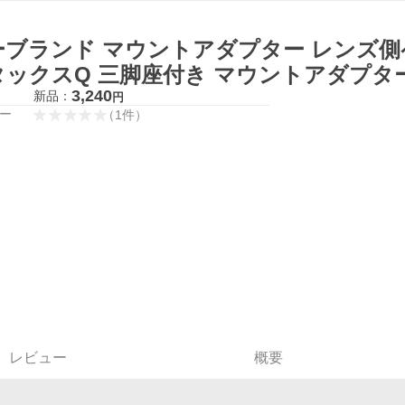
ーブランド マウントアダプター レンズ側
タックスQ 三脚座付き マウントアダプタ
3,240
新品：
円
ー
（
1
件
）
レビュー
概要