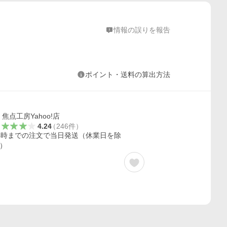
情報の誤りを報告
ポイント・送料の算出方法
焦点工房Yahoo!店
4.24
（
246
件
）
4時までの注文で当日発送（休業日を除
）