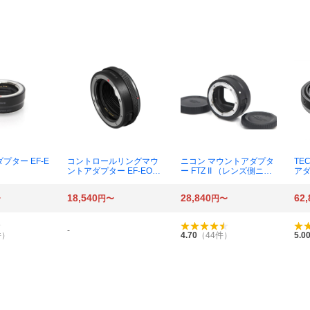
プター EF-E
コントロールリングマウ
ニコン マウントアダプタ
TE
ントアダプター EF-EOS
ー FTZ II （レンズ側ニコ
アダ
R CR-EF-EOSR
ンF / ボディ側ニコンZ）
ンズ
ソニ
18,540
28,840
62,
〜
円〜
円〜
-
件）
4.70
（
44
件）
5.0