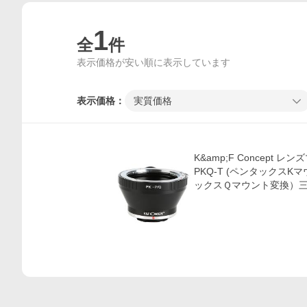
1
全
件
表示価格が安い順に表示しています
表示価格：
実質価格
価格比較
K&amp;F Concept 
PKQ-T (ペンタックスK
ックスＱマウント変換）