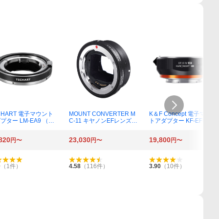
CHART 電子マウント
MOUNT CONVERTER M
K＆F Concept 電子マウン
プター LM-EA9 （レ
C-11 キヤノンEFレンズ-
トアダプター KF-EFE-AF
側ライカM / ボディ側
ソニーEマウント用
IV （レンズ側キヤノンEF
ーE）
/ ボディ側ソニーE）三脚
820
23,030
19,800
円〜
円〜
円〜
座付
0
（
1
件）
4.58
（
116
件）
3.90
（
10
件）