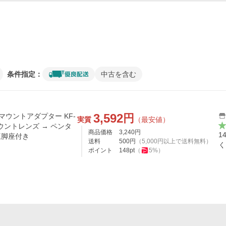
条件指定：
中古を含む
3,592
円
レンズマウントアダプター KF-
実質
（最安値）
マウントレンズ → ペンタ
商品価格
3,240
円
1
三脚座付き
送料
500
円
（
5,000
円以上で送料無料）
く
ポイント
148
pt
（
5
%）