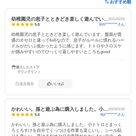
おすすめ順
幼稚園児の息子とときどき楽しく遊んでい…
2021/01/02
tom********
さん
5.0
幼稚園児の息子とときどき楽しく遊んでいます。盤面が普
通のオセロと違って6x6なので、息子がルールに慣れるハー
ドルがだいぶ低かったように感じます。トトロやクロスケ
が掴みやすいのでひっくり返しやすいところもgood
購入したストア
グリングリン
違反報告
いいね
1
かわいい。孫と遊ぶ為に購入しました。小…
2023/01/26
fqx********
さん
5.0
かわいい。孫と遊ぶ為に購入しました。小トトロとまっく
ろくろすけを自分でくっつける作業も楽しいし、シール貼