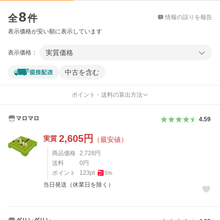
価格比較
8
全
件
情報の誤りを報告
表示価格が安い順に表示しています
実質価格
表示価格：
中古を含む
ポイント・送料の算出方法
マロマロ
4.59
2,605
円
実質
（最安値）
商品価格
2,728
円
送料
0
円
ポイント
123
pt
5
%
当日発送（休業日を除く）