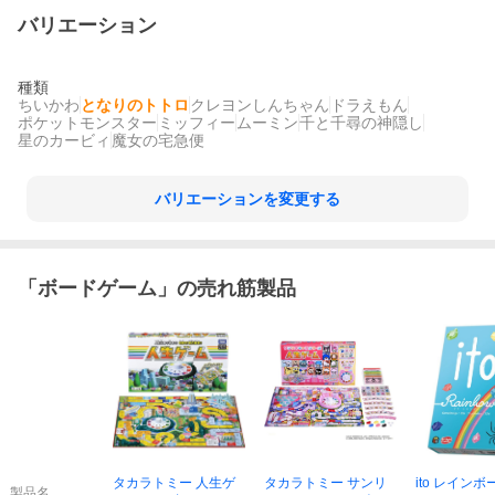
バリエーション
種類
ちいかわ
となりのトトロ
クレヨンしんちゃん
ドラえもん
ポケットモンスター
ミッフィー
ムーミン
千と千尋の神隠し
星のカービィ
魔女の宅急便
バリエーションを変更する
「
ボードゲーム
」の売れ筋製品
タカラトミー 人生ゲ
タカラトミー サンリ
ito レインボ
製品名