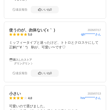
違反報告
いいね
0
使うのが、勿体ない(´ε｀ )
2026/07/17
qjh********
さん
5.0
ミッフィータイプと迷ったけど、トトロとクロスケにして
正解(*´∀｀*)　駒が、可愛い〜です♡
購入したストア
グリングリン
違反報告
いいね
0
小さい
2020/07/13
hxv********
さん
4.0
可愛いので選びました。
