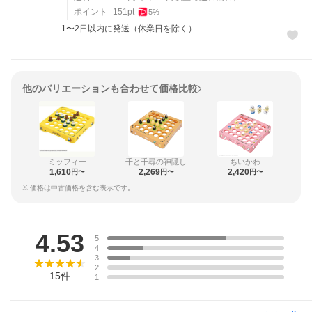
ポイント
151
pt
5
%
1〜2日以内に発送（休業日を除く）
他のバリエーションも合わせて価格比較
ミッフィー
千と千尋の神隠し
ちいかわ
1,610
2,269
2,420
円〜
円〜
円〜
※ 価格は中古価格を含む表示です。
レビュー
4.53
5
4
3
2
15
件
1