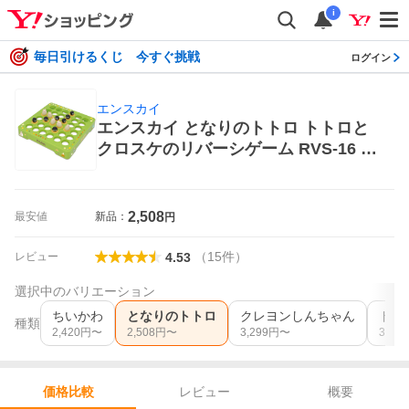
i
毎日引けるくじ 今すぐ挑戦
ログイン
エンスカイ
エンスカイ となりのトトロ トトロと
クロスケのリバーシゲーム RVS-16 ボ
ードゲーム
2,508
最安値
新品：
円
（
15
件
）
レビュー
4.53
選択中のバリエーション
ちいかわ
となりのトトロ
クレヨンしんちゃん
ドラ
種類
2,420
円〜
2,508
円〜
3,299
円〜
3,250
レビュー
概要
価格比較