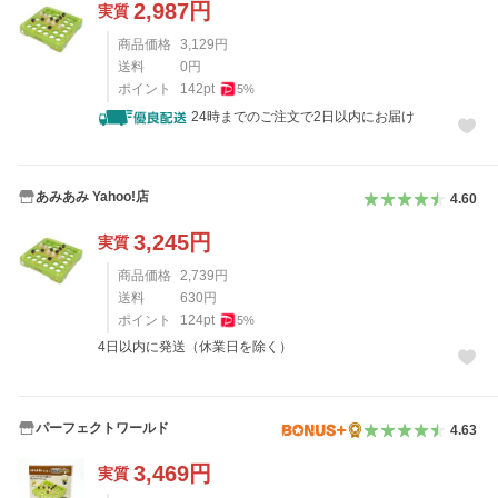
2,987
円
実質
商品価格
3,129
円
送料
0
円
ポイント
142
pt
5
%
24時までのご注文で2日以内にお届け
あみあみ Yahoo!店
4.60
3,245
円
実質
商品価格
2,739
円
送料
630
円
ポイント
124
pt
5
%
4日以内に発送（休業日を除く）
パーフェクトワールド
4.63
3,469
円
実質