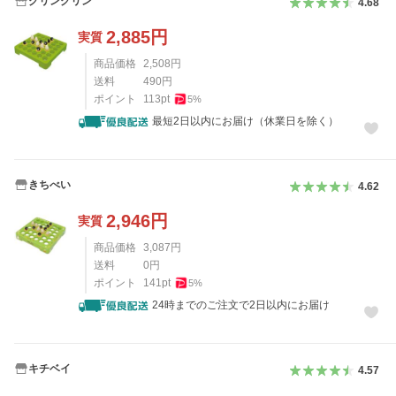
グリングリン
4.68
2,885
円
実質
商品価格
2,508
円
送料
490
円
ポイント
113
pt
5
%
最短2日以内にお届け（休業日を除く）
きちべい
4.62
2,946
円
実質
商品価格
3,087
円
送料
0
円
ポイント
141
pt
5
%
24時までのご注文で2日以内にお届け
キチベイ
4.57