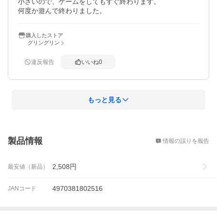
小さいので、ゲームをしてもすぐ終わります。

何度か遊んで終わりました。
購入したストア
グリングリン
違反報告
いいね
0
もっと見る
概要
製品情報
情報の誤りを報告
2,508
円
最安値（新品）
4970381802516
JANコード