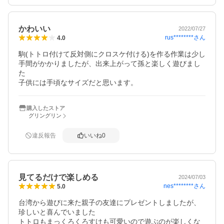
かわいい
2022/07/27
rus********
さん
4.0
駒(トトロ付けて反対側にクロスケ付ける)を作る作業は少し
手間がかかりましたが、出来上がって孫と楽しく遊びまし
た

子供には手頃なサイズだと思います。
購入したストア
グリングリン
違反報告
いいね
0
見てるだけで楽しめる
2024/07/03
nes********
さん
5.0
台湾から遊びに来た親子の友達にプレゼントしましたが、
珍しいと喜んでいました

トトロもまっくろくろすけも可愛いので遊ぶのが楽しくな