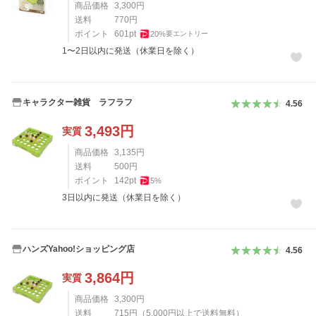
商品価格
3,300
円
送料
770
円
ポイント
601
pt
20
%
要エントリー
1〜2日以内に発送（休業日を除く）
キャラクター雑貨 ラフラフ
4.56
3,493
円
実質
商品価格
3,135
円
送料
500
円
ポイント
142
pt
5
%
3日以内に発送（休業日を除く）
ハンズYahoo!ショッピング店
4.56
3,864
円
実質
商品価格
3,300
円
送料
715
円
（
5,000
円以上で送料無料）