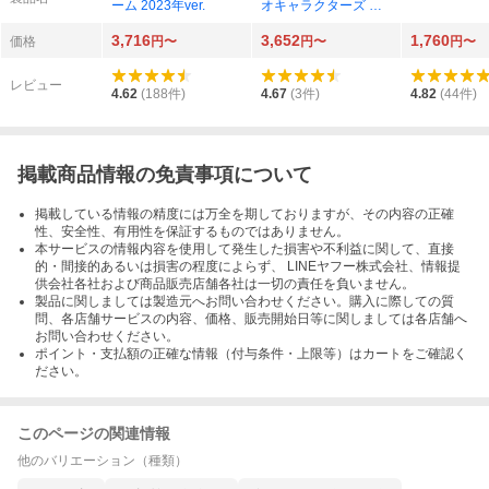
ーム 2023年ver.
オキャラクターズ 人
生ゲーム
3,716
3,652
1,760
価格
円〜
円〜
円〜
レビュー
4.62
(
188
件)
4.67
(
3
件)
4.82
(
44
件)
掲載商品情報の免責事項について
掲載している情報の精度には万全を期しておりますが、その内容の正確
性、安全性、有用性を保証するものではありません。
本サービスの情報内容を使用して発生した損害や不利益に関して、直接
的・間接的あるいは損害の程度によらず、 LINEヤフー株式会社、情報提
供会社各社および商品販売店舗各社は一切の責任を負いません。
製品に関しましては製造元へお問い合わせください。購入に際しての質
問、各店舗サービスの内容、価格、販売開始日等に関しましては各店舗へ
お問い合わせください。
ポイント・支払額の正確な情報（付与条件・上限等）はカートをご確認く
ださい。
このページの関連情報
他のバリエーション（種類）