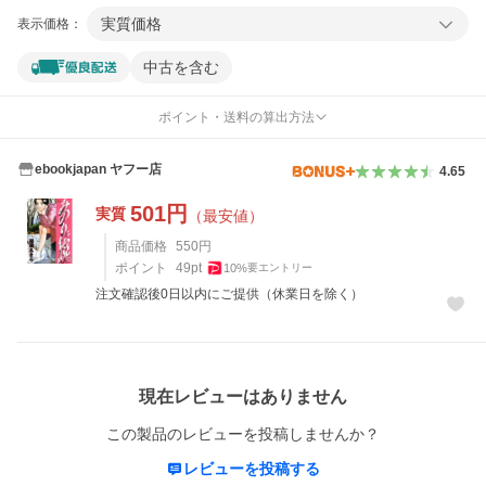
実質価格
表示価格：
中古を含む
ポイント・送料の算出方法
ebookjapan ヤフー店
4.65
501
円
実質
（最安値）
商品価格
550
円
ポイント
49
pt
10
%
要エントリー
注文確認後0日以内にご提供（休業日を除く）
レビュー
現在レビューはありません
この製品のレビューを投稿しませんか？
レビューを投稿する