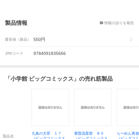
概要
製品情報
情報の誤りを報告
550
円
最安値（新品）
9784091835666
JANコード
「
小学館 ビッグコミックス
」の売れ筋製品
九条の大罪 １７
黄昏流星群 ８０
らーめん再遊
製品名
（ビッグコミックス）
（ビッグコミックス）
（ビッグコミ