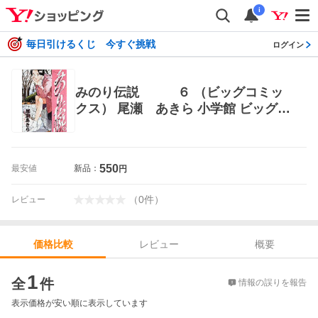
i
毎日引けるくじ 今すぐ挑戦
ログイン
みのり伝説 ６ （ビッグコミッ
クス） 尾瀬 あきら 小学館 ビッグコ
ミックス
550
最安値
新品：
円
（
0
件
）
レビュー
レビュー
概要
価格比較
価格比較
1
全
件
情報の誤りを報告
表示価格が安い順に表示しています