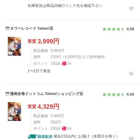
在庫状況は商品詳細のリンク先を確認下さい
タワーレコード Yahoo!店
4.59
3,999
円
実質
商品価格
3,960
円
送料
220
円
（
4,000
円以上で送料無料）
ポイント
181
pt
5
%
1〜2日で発送
漫画全巻ドットコム Yahoo!ショッピング店
4.44
4,329
円
実質
商品価格
3,960
円
送料
550
円
ポイント
181
pt
5
%
最短2日以内にお届け（休業日を除く）