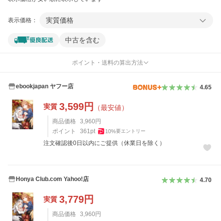
実質価格
表示価格：
中古を含む
ポイント・送料の算出方法
ebookjapan ヤフー店
4.65
3,599
円
実質
（最安値）
商品価格
3,960
円
ポイント
361
pt
10
%
要エントリー
注文確認後0日以内にご提供（休業日を除く）
Honya Club.com Yahoo!店
4.70
3,779
円
実質
商品価格
3,960
円