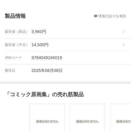
概要
製品情報
情報の誤りを報告
3,960
円
最安値（新品）
14,500
円
最安値（中古）
9784049166019
JANコード
2025年08月08日
発売日
「
コミック原画集
」の売れ筋製品