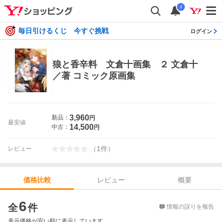
i
毎日引けるくじ 今すぐ挑戦
ログイン
狼と香辛料 文倉十画集 ２ 文倉十
／著 コミック原画集
3,960
新品：
円
最安値
14,500
中古：
円
（
1
件
）
レビュー
レビュー
概要
価格比較
価格比較
6
全
件
情報の誤りを報告
表示価格が安い順に表示しています