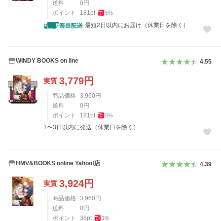
送料
0
円
ポイント
181
pt
5
%
最短2日以内にお届け（休業日を除く）
WINDY BOOKS on line
4.55
3,779
円
実質
商品価格
3,960
円
送料
0
円
ポイント
181
pt
5
%
1〜3日以内に発送（休業日を除く）
HMV&BOOKS online Yahoo!店
4.39
3,924
円
実質
商品価格
3,960
円
送料
0
円
ポイント
36
pt
1
%