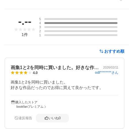
レビュー
-.--
5
4
3
2
1
件
1
おすすめ順
画集1と2を同時に買いました。好きな作…
2026/02/11
odt********
さん
4.0
画集1と2を同時に買いました。

好きな作品だったのでお得に買えて良かったです。
購入したストア
bookfanプレミアム
違反報告
いいね
0