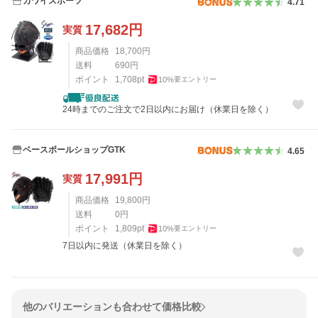
カワイスポーツ
4.71
17,682
円
実質
商品価格
18,700
円
送料
690
円
ポイント
1,708
pt
10
%
要エントリー
24時までのご注文で2日以内にお届け（休業日を除く）
ベースボールショップGTK
4.65
17,991
円
実質
商品価格
19,800
円
送料
0
円
ポイント
1,809
pt
10
%
要エントリー
7日以内に発送（休業日を除く）
他のバリエーションも合わせて価格比較