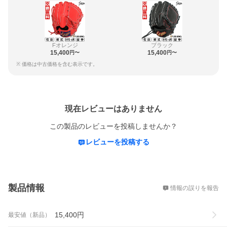
Fオレンジ
ブラック
15,400
15,400
円〜
円〜
※ 価格は中古価格を含む表示です。
レビュー
現在レビューはありません
この製品のレビューを投稿しませんか？
レビューを投稿する
概要
製品情報
情報の誤りを報告
15,400
円
最安値（新品）