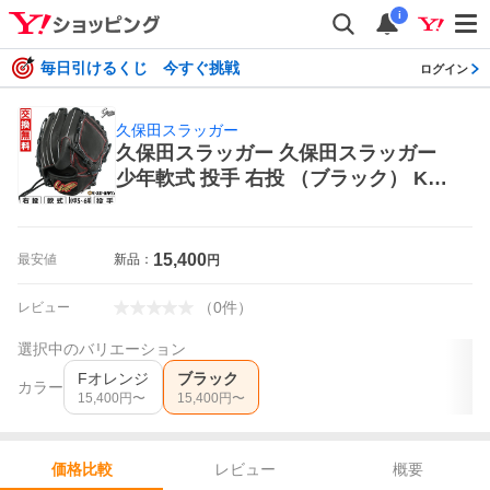
i
毎日引けるくじ 今すぐ挑戦
ログイン
久保田スラッガー
久保田スラッガー 久保田スラッガー
少年軟式 投手 右投 （ブラック） KS
N-J1P C-1111P 軟式グローブ
15,400
最安値
新品：
円
（
0
件
）
レビュー
選択中のバリエーション
Fオレンジ
ブラック
カラー
15,400
円〜
15,400
円〜
レビュー
概要
価格比較