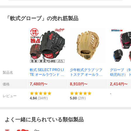
「
軟式グローブ
」の売れ筋製品
軟式 SELECT PRO LI
少年軟式グラブ ソフ
グローブ （9
製品名
TE オールラウンド 右
トステア オールラウ
幼児向け） 
投 GJBTSPLG9M
ンド 右投 （パステル
ングボール付
7,480
8,910
2,414
ブラウン） BJGB744
げ用 JPL91
価格
円〜
円〜
円〜
40-3200
-
レビュー
4.94
(
34
件)
5.00
(
2
件)
よく一緒に見られている類似製品