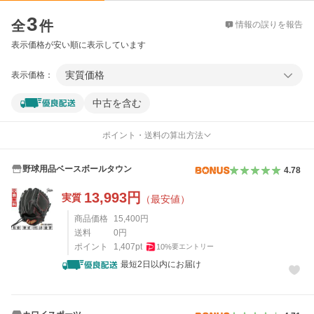
価格比較
3
全
件
情報の誤りを報告
表示価格が安い順に表示しています
実質価格
表示価格：
中古を含む
ポイント・送料の算出方法
野球用品ベースボールタウン
4.78
13,993
円
実質
（最安値）
商品価格
15,400
円
送料
0
円
ポイント
1,407
pt
10
%
要エントリー
最短2日以内にお届け