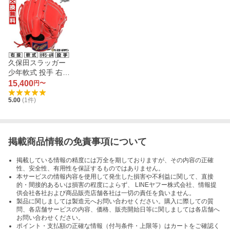
久保田スラッガー
少年軟式 投手 右投
（Fオレンジ） KS
15,400
円〜
N-J1P C-1111P
5.00
(
1
件)
掲載商品情報の免責事項について
掲載している情報の精度には万全を期しておりますが、その内容の正確
性、安全性、有用性を保証するものではありません。
本サービスの情報内容を使用して発生した損害や不利益に関して、直接
的・間接的あるいは損害の程度によらず、 LINEヤフー株式会社、情報提
供会社各社および商品販売店舗各社は一切の責任を負いません。
製品に関しましては製造元へお問い合わせください。購入に際しての質
問、各店舗サービスの内容、価格、販売開始日等に関しましては各店舗へ
お問い合わせください。
ポイント・支払額の正確な情報（付与条件・上限等）はカートをご確認く