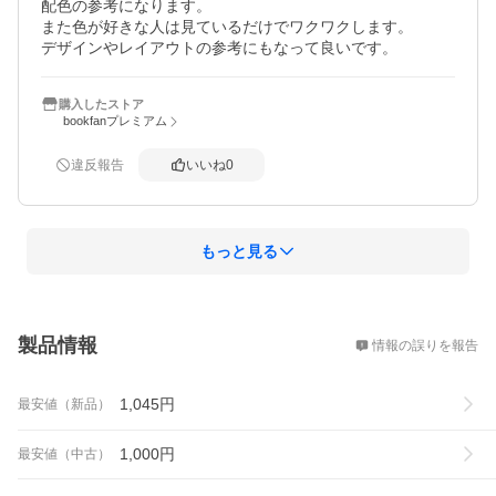
配色の参考になります。

また色が好きな人は見ているだけでワクワクします。

デザインやレイアウトの参考にもなって良いです。
購入したストア
bookfanプレミアム
違反報告
いいね
0
もっと見る
概要
製品情報
情報の誤りを報告
1,045
円
最安値（新品）
1,000
円
最安値（中古）