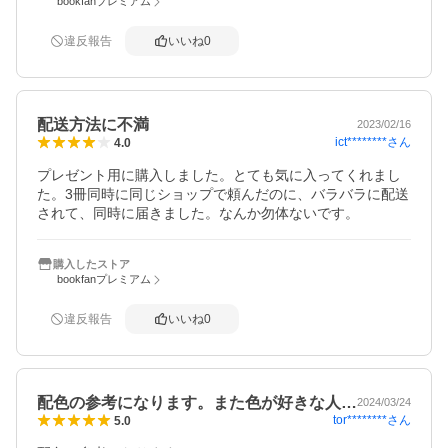
bookfanプレミアム
違反報告
いいね
0
配送方法に不満
2023/02/16
ict********
さん
4.0
プレゼント用に購入しました。とても気に入ってくれまし
た。3冊同時に同じショップで頼んだのに、バラバラに配送
されて、同時に届きました。なんか勿体ないです。
購入したストア
bookfanプレミアム
違反報告
いいね
0
配色の参考になります。また色が好きな人…
2024/03/24
tor********
さん
5.0