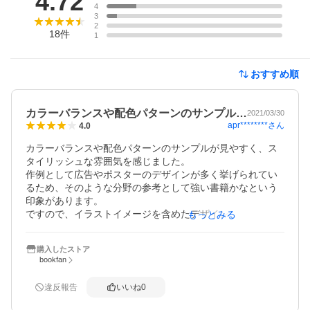
4.72
4
3
2
18
件
1
おすすめ順
カラーバランスや配色パターンのサンプル…
2021/03/30
apr********
さん
4.0
カラーバランスや配色パターンのサンプルが見やすく、ス
タイリッシュな雰囲気を感じました。

作例として広告やポスターのデザインが多く挙げられてい
るため、そのような分野の参考として強い書籍かなという
印象があります。

ですので、イラストイメージを含めたデザインの参考が欲
もっとみる
しい方にはやや向きの違うテキストかもしれません。

各テーマカラーを使ったロゴのサンプルがとても素敵で、
購入したストア
勉強になりました。
bookfan
違反報告
いいね
0