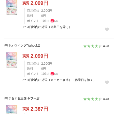
2,099
円
実質
商品価格
2,200
円
送料
0
円
ポイント
101
pt
5
%
1〜3日以内に発送（休業日を除く）
ネオウィング Yahoo!店
4.28
2,099
円
実質
商品価格
2,200
円
送料
0
円
ポイント
101
pt
5
%
2〜4日以内に発送（メーカー在庫）（休業日を除く）
ぐるぐる王国 ヤフー店
4.48
2,387
円
実質