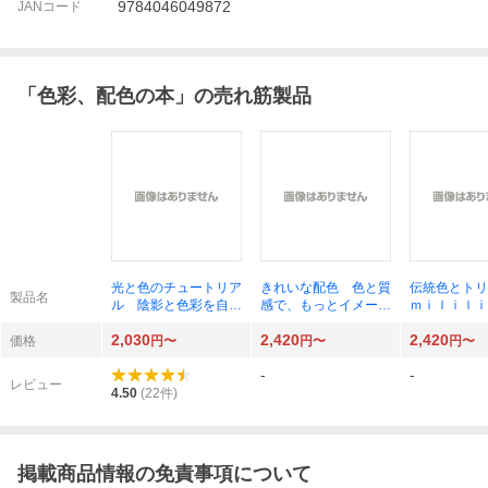
9784046049872
JANコード
「
色彩、配色の本
」の売れ筋製品
光と色のチュートリア
きれいな配色 色と質
伝統色とトリ
製品名
ル 陰影と色彩を自在
感で、もっとイメージ
ｍｉｌｉｌ
に操る！ デジタル塗
が伝わるデザイン 白
諸星美喜／監
2,030
2,420
2,420
りの極意 パクリノ／
本由佳／著
価格
円〜
円〜
円〜
著 金智恵／訳
-
-
レビュー
4.50
(
22
件)
掲載商品情報の免責事項について