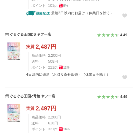
ポイント
101
pt
5
%
最短2日以内にお届け（休業日を除く）
ぐるぐる王国DS ヤフー店
4.49
2,487
円
実質
商品価格
2,200
円
送料
508
円
ポイント
221
pt
11
%
4日以内に発送（お取り寄せ販売）（休業日を除く）
ぐるぐる王国2号館 ヤフー店
4.49
2,497
円
実質
商品価格
2,200
円
送料
618
円
ポイント
321
pt
16
%