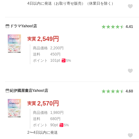
4日以内に発送（お取り寄せ販売）（休業日を除く）
ドラマYahoo!店
4.41
2,549
円
実質
商品価格
2,200
円
送料
450
円
ポイント
101
pt
5
%
紀伊國屋書店Yahoo!店
4.60
2,570
円
実質
商品価格
1,980
円
送料
680
円
ポイント
90
pt
5
%
2〜4日以内に発送