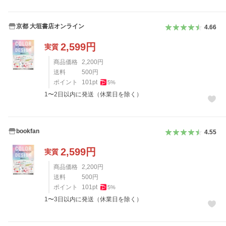
京都 大垣書店オンライン
4.66
2,599
円
実質
商品価格
2,200
円
送料
500
円
ポイント
101
pt
5
%
1〜2日以内に発送（休業日を除く）
bookfan
4.55
2,599
円
実質
商品価格
2,200
円
送料
500
円
ポイント
101
pt
5
%
1〜3日以内に発送（休業日を除く）