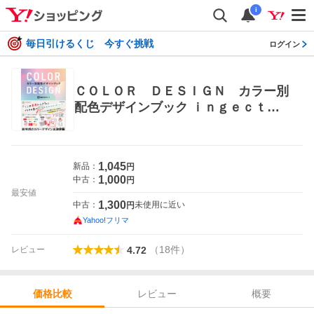
i
毎日引けるくじ 今すぐ挑戦
ログイン
ＣＯＬＯＲ ＤＥＳＩＧＮ カラー別
配色デザインブック ｉｎｇｅｃｔａ
ｒ‐ｅ／著 色彩、配色の本
1,045
新品：
円
1,000
中古：
円
最安値
1,300
中古：
未使用に近い
円
Yahoo!フリマ
（
18
件
）
レビュー
4.72
レビュー
概要
価格比較
価格比較