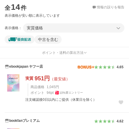
14
全
件
情報の誤りを報告
表示価格が安い順に表示しています
実質価格
表示価格：
中古を含む
ポイント・送料の算出方法
ebookjapan ヤフー店
4.65
951
円
実質
（最安値）
商品価格
1,045
円
ポイント
94
pt
10
%
要エントリー
注文確認後0日以内にご提供（休業日を除く）
bookfanプレミアム
4.62