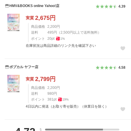
HMV&BOOKS online Yahoo!店
4.39
2,675
円
実質
商品価格
2,200
円
送料
495
円
（
2,500
円以上で送料無料）
ポイント
20
pt
1
%
在庫状況は商品詳細のリンク先を確認下さい
ポプカル ヤフー店
4.58
2,799
円
実質
商品価格
2,200
円
送料
980
円
ポイント
381
pt
19
%
4日以内に発送（お取り寄せ販売）（休業日を除く）
レビュー
5