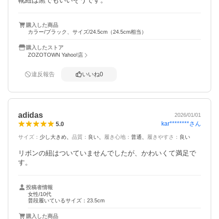
靴紐は黒でもいいそうです。
購入した商品
カラー/ブラック、サイズ/24.5cm（24.5cm相当）
購入したストア
ZOZOTOWN Yahoo!店
違反報告
いいね
0
adidas
2026/01/01
kar********
さん
5.0
サイズ
：
少し大きめ
品質
：
良い
履き心地
：
普通
履きやすさ
：
良い
リボンの紐はついていませんでしたが、かわいくて満足で
す。
投稿者情報
女性/10代
普段履いているサイズ：23.5cm
購入した商品