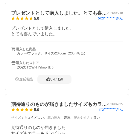
プレゼントとして購入しました。とても喜…
2026/05/18
oxd********
さん
5.0
プレゼントとして購入しました。

とても喜んでいました。
購入した商品
カラー/ブラック、サイズ/23.0cm（23cm相当）
購入したストア
ZOZOTOWN Yahoo!店
違反報告
いいね
0
期待通りのものが届きましたサイズもカラ…
2026/02/25
rrg********
さん
5.0
サイズ
：
ちょうどよい
底の厚み
：
普通
履きやすさ
：
良い
期待通りのものが届きました

サイズもカラーもドンピシャ