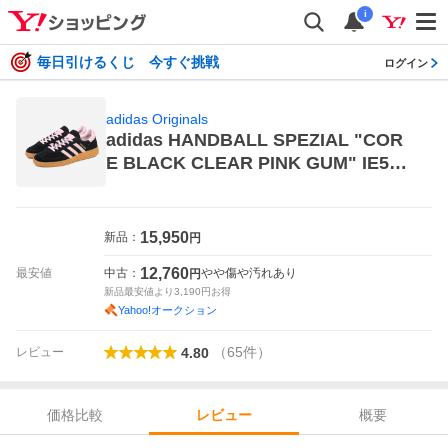
i
毎日引けるくじ 今すぐ挑戦
ログイン
adidas Originals
adidas HANDBALL SPEZIAL "COR
E BLACK CLEAR PINK GUM" IE589
7 （コアブラック/クリアピンク/ガ
ム） adidas Originals メンズスニー
カー
15,950
新品：
円
12,760
最安値
中古：
やや傷や汚れあり
円
新品最安値より
3,190
円お得
Yahoo!オークション
（
65
件
）
レビュー
4.80
価格比較
概要
レビュー
レビュー