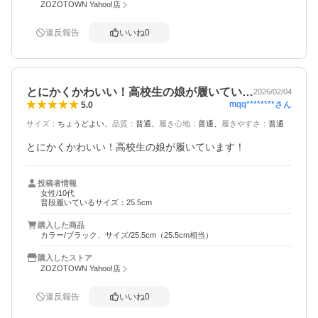
ZOZOTOWN Yahoo!店
違反報告
いいね
0
とにかくかわいい！高校生の娘が履いてい…
2026/02/04
mqq********
さん
5.0
サイズ
：
ちょうどよい
品質
：
普通
履き心地
：
普通
履きやすさ
：
普通
とにかくかわいい！高校生の娘が履いています！
投稿者情報
女性/10代
普段履いているサイズ：25.5cm
購入した商品
カラー/ブラック、サイズ/25.5cm（25.5cm相当）
購入したストア
ZOZOTOWN Yahoo!店
違反報告
いいね
0