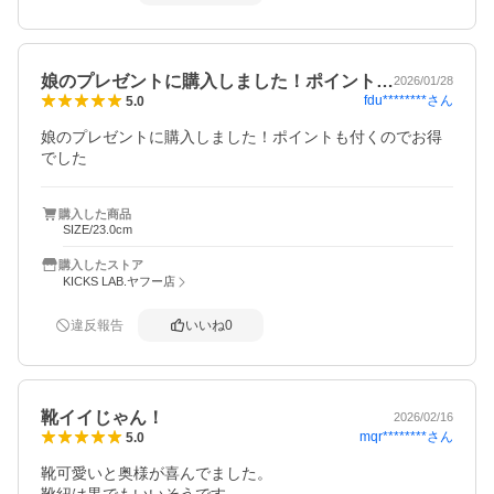
娘のプレゼントに購入しました！ポイント…
2026/01/28
fdu********
さん
5.0
娘のプレゼントに購入しました！ポイントも付くのでお得
でした
購入した商品
SIZE/23.0cm
購入したストア
KICKS LAB.ヤフー店
違反報告
いいね
0
靴イイじゃん！
2026/02/16
mqr********
さん
5.0
靴可愛いと奥様が喜んでました。
