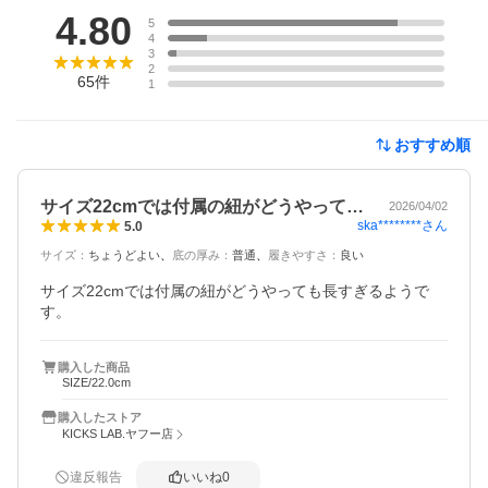
4.80
5
4
3
2
65
件
1
おすすめ順
サイズ22cmでは付属の紐がどうやって…
2026/04/02
ska********
さん
5.0
サイズ
：
ちょうどよい
底の厚み
：
普通
履きやすさ
：
良い
サイズ22cmでは付属の紐がどうやっても長すぎるようで
す。
購入した商品
SIZE/22.0cm
購入したストア
KICKS LAB.ヤフー店
違反報告
いいね
0