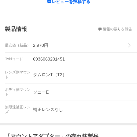
レビューを投稿する
概要
製品情報
情報の誤りを報告
2,970
円
最安値（新品）
6936069201451
JANコード
レンズ側マウン
タムロンT（T2）
ト
ボディ側マウン
ソニーE
ト
無限遠補正レン
補正レンズなし
ズ
「
マウントアダプター
」の売れ筋製品