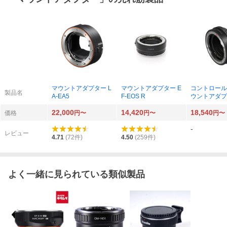
マウントアダプター L
マウントアダプター E
コントロール
製品名
A-EA5
F-EOS R
ウントアダプタ
EOS R CR-E
22,000
14,420
18,540
価格
円〜
円〜
円〜
-
レビュー
4.71
(
72
件)
4.50
(
259
件)
よく一緒に見られている類似製品