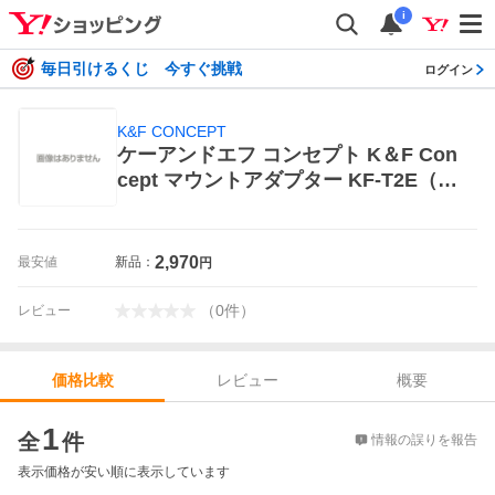
i
毎日引けるくじ 今すぐ挑戦
ログイン
K&F CONCEPT
ケーアンドエフ コンセプト K＆F Con
cept マウントアダプター KF-T2E（レ
ンズ側T（T2）マウント/ボディ側ソニ
ーE） マウントアダプター
2,970
最安値
新品：
円
（
0
件
）
レビュー
レビュー
概要
価格比較
価格比較
1
全
件
情報の誤りを報告
表示価格が安い順に表示しています