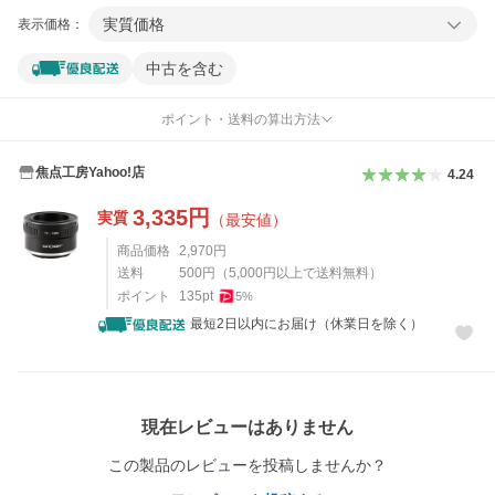
実質価格
表示価格：
中古を含む
ポイント・送料の算出方法
焦点工房Yahoo!店
4.24
3,335
円
実質
（最安値）
商品価格
2,970
円
送料
500
円
（
5,000
円以上で送料無料）
ポイント
135
pt
5
%
最短2日以内にお届け（休業日を除く）
レビュー
現在レビューはありません
この製品のレビューを投稿しませんか？