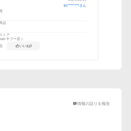
trc********
さん
報
商品
ストア
apan ヤフー店
告
いいね
0
情報の誤りを報告