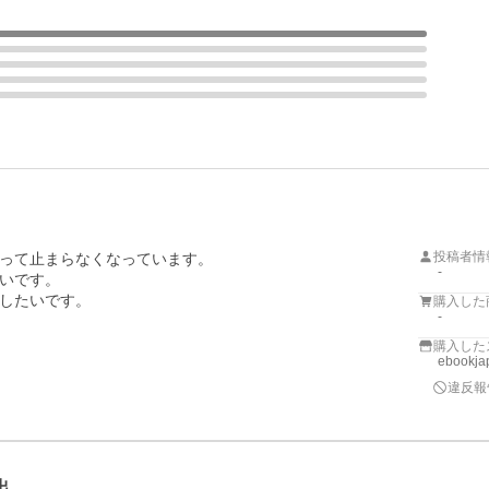
投稿者情
って止まらなくなっています。

-
いです。

したいです。
購入した
-
購入した
ebookj
違反報
出…