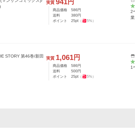
941
円
6 (マンサンコミックス)/
実質
)
商品価格
586
円
2
送料
380
円
業
ポイント
25
pt
（
5
%）
1,061
円
E STORY 第46巻/新田
実質
商品価格
586
円
1
送料
500
円
ポイント
25
pt
（
5
%）