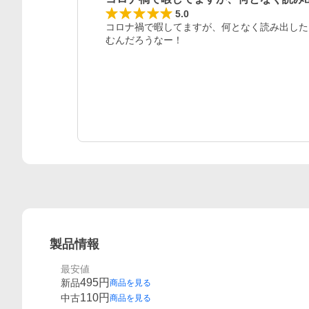
5.0
コロナ禍で暇してますが、何となく読み出した
むんだろうなー！
製品情報
最安値
495
円
新品
商品を見る
110
円
中古
商品を見る