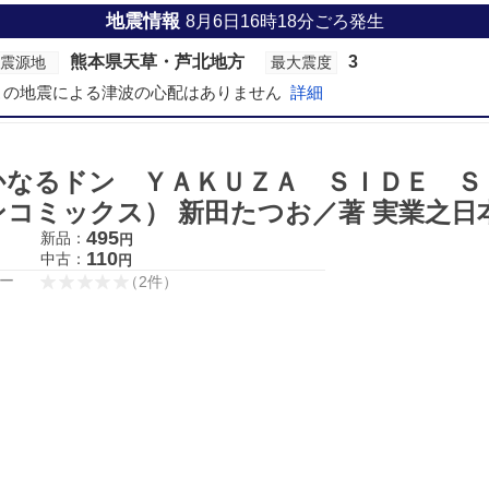
地震情報
8月6日16時18分ごろ発生
熊本県天草・芦北地方
3
震源地
最大震度
この地震による津波の心配はありません
詳細
かなるドン ＹＡＫＵＺＡ ＳＩＤＥ Ｓ
ンコミックス） 新田たつお／著 実業之日
495
新品：
円
110
中古：
円
ー
（
2
件
）