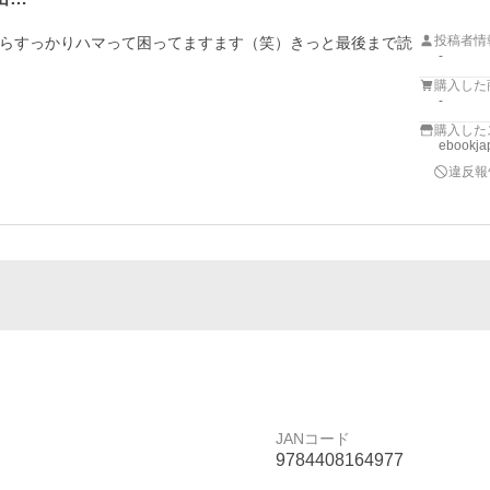
投稿者情
らすっかりハマって困ってますます（笑）きっと最後まで読
-
購入した
-
購入した
ebookj
違反報
JANコード
9784408164977