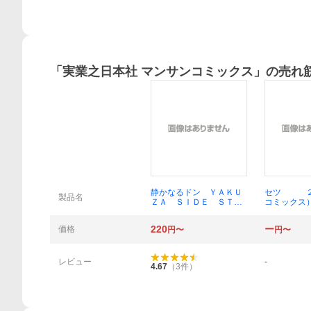
「
実業之日本社 マンサンコミックス
」の売れ
概要
静かなるドン ＹＡＫＵ
セツ ２
製品名
ＺＡ ＳＩＤＥ ＳＴＯ
コミックス
ＲＹ 第６２巻 （マンサ
一 著
ンコミックス） 新田たつ
220
ー
価格
円〜
円〜
お／著
レビュー
-
4.67
（
3
件）