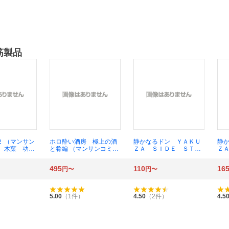
筋製品
 （マンサン
ホロ酔い酒房 極上の酒
静かなるドン ＹＡＫＵ
静
） 木葉 功
と肴編 （マンサンコミッ
ＺＡ ＳＩＤＥ ＳＴＯ
Ｚ
クス） 長尾 朋寿 画
ＲＹ 第６３巻 （マンサ
ＲＹ
ンコミックス） 新田たつ
ンコ
495
110
16
円〜
円〜
お／著
お
5.00
（
1
件）
4.50
（
2
件）
4.5