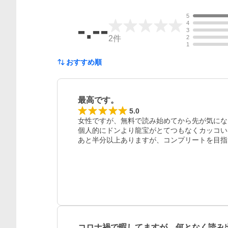
5
-.--
4
3
2
件
2
1
おすすめ順
最高です。
5.0
女性ですが、無料で読み始めてから先が気にな
個人的にドンより龍宝がとてつもなくカッコい
あと半分以上ありますが、コンプリートを目指
レビュー
コロナ禍で暇してますが、何となく読み