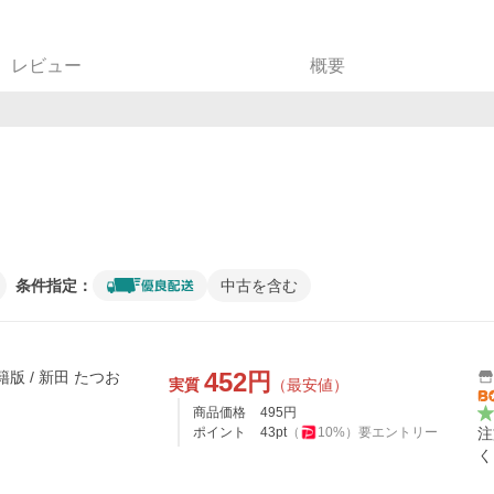
レビュー
概要
条件指定：
中古を含む
452
円
籍版 / 新田 たつお
実質
（最安値）
商品価格
495
円
ポイント
43
pt
（
10
%）
要エントリー
注
く