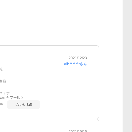
2021/12/23
ali********
さん
報
商品
ストア
apan ヤフー店
告
いいね
0
2021/10/15