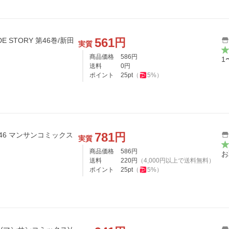
561
円
E STORY 第46巻/新田
実質
商品価格
586
円
1
送料
0
円
ポイント
25
pt
（
5
%）
781
円
46 マンサンコミックス
実質
商品価格
586
円
お
送料
220
円
（
4,000
円以上で送料無料）
ポイント
25
pt
（
5
%）