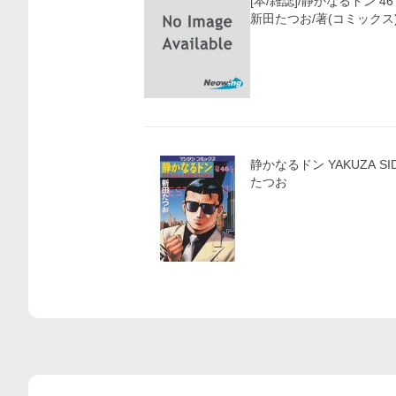
[本/雑誌]/静かなるドン 4
新田たつお/著(コミックス
静かなるドン YAKUZA SID
たつお