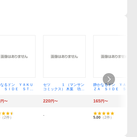
かなるドン ＹＡＫＵ
セツ １ （マンサン
静かなるドン ＹＡＫＵ
Ａ ＳＩＤＥ ＳＴＯ
コミックス） 木葉 功
ＺＡ ＳＩＤＥ ＳＴＯ
 第７０巻 （マンサ
一 著
ＲＹ 第６９巻 （マンサ
ミックス） 新田たつ
ンコミックス） 新田たつ
5
220
165
円〜
円〜
円〜
／著
お／著
-
0
（
2
件）
5.00
（
2
件）