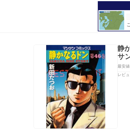
静
サ
最安値
レビュ