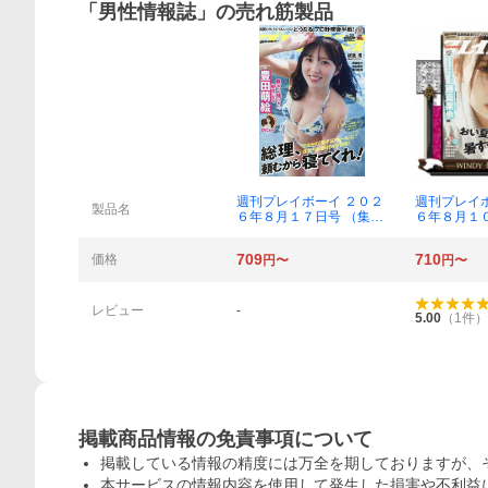
「
男性情報誌
」の売れ筋製品
概要
週刊プレイボーイ ２０２
週刊プレイ
製品名
６年８月１７日号 （集英
６年８月１
社）
社）
709
710
価格
円〜
円〜
レビュー
-
5.00
（
1
件）
掲載商品情報の免責事項について
掲載している情報の精度には万全を期しておりますが、
本サービスの情報内容を使用して発生した損害や不利益に