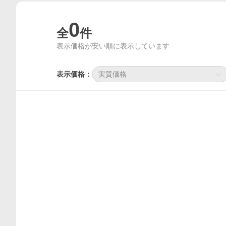
0
全
件
表示価格が安い順に表示しています
表示価格：
実質価格
価格比較