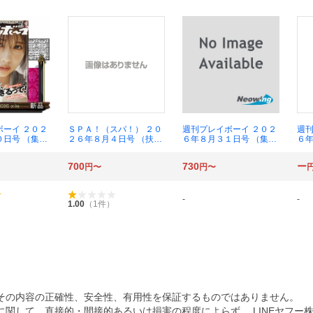
ボーイ ２０２
ＳＰＡ！（スパ！） ２０
週刊プレイボーイ ２０２
週刊
０日号 （集英
２６年８月４日号 （扶桑
６年８月３１日号 （集英
６年
社）
社）
社
700
730
ー
円〜
円〜
-
-
1.00
（
1
件）
その内容の正確性、安全性、有用性を保証するものではありません。
関して、直接的・間接的あるいは損害の程度によらず、 LINEヤフー