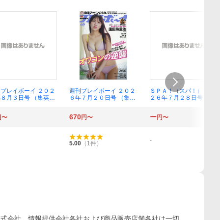
プレイボーイ ２０２
週刊プレイボーイ ２０２
ＳＰＡ！（スパ！） ２０
８月３日号 （集英
６年７月２０日号 （集英
２６年７月２８日号 （扶
）
社）
桑社）
670
ー
円〜
円〜
円〜
-
5.00
（
1
件）
株式会社、情報提供会社各社および商品販売店舗各社は一切