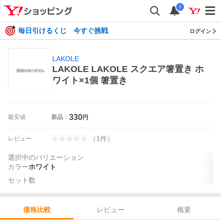
i
毎日引けるくじ 今すぐ挑戦
ログイン
LAKOLE
LAKOLE LAKOLE スクエア箸置き ホ
ワイト×1個 箸置き
330
最安値
新品：
円
（
1
件
）
レビュー
選択中のバリエーション
カラー
ホワイト
セット数
レビュー
概要
価格比較