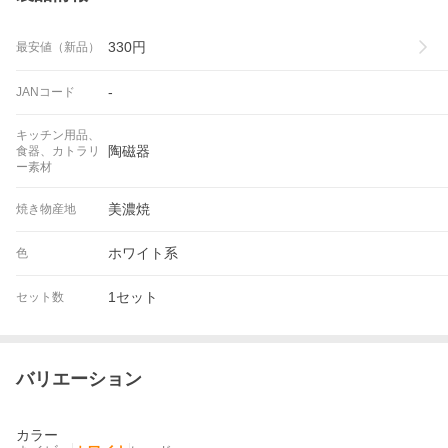
330
円
最安値（新品）
-
JANコード
キッチン用品、
陶磁器
食器、カトラリ
ー素材
美濃焼
焼き物産地
ホワイト系
色
1セット
セット数
バリエーション
カラー