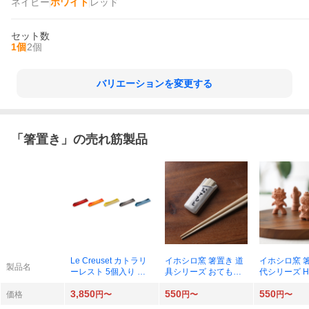
ネイビー
ホワイト
レッド
セット数
1個
2個
バリエーションを変更する
「
箸置き
」の売れ筋製品
Le Creuset カトラリ
イホシロ窯 箸置き 道
イホシロ窯 
製品名
ーレスト 5個入り レ
具シリーズ おてもと×
代シリーズ Ha
インボー
1個
輪 はにわ×1
3,850
550
550
価格
円〜
円〜
円〜