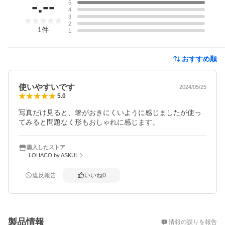
-.--
5
4
3
2
1
件
1
おすすめ順
使いやすいです
2024/05/25
5.0
写真だけ見ると、箸がおきにくいように感じましたが使っ
てみると問題なく形もおしゃれに感じます。
購入したストア
LOHACO by ASKUL
違反報告
いいね
0
概要
製品情報
情報の誤りを報告