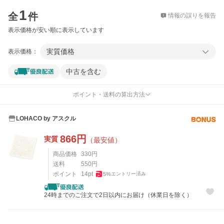
価格比較
1
全
件
情報の誤りを報告
表示価格が安い順に表示しています
実質価格
表示価格：
中古を含む
ポイント・送料の算出方法
LOHACO by アスクル
866
円
実質
（最安値）
商品価格
330
円
送料
550
円
ポイント
14
pt
5
%
エントリー済み
24時までのご注文で2日以内にお届け（休業日を除く）
レビュー