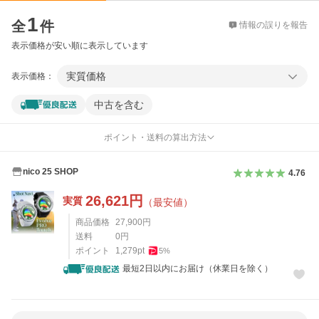
価格比較
1
全
件
情報の誤りを報告
表示価格が安い順に表示しています
実質価格
表示価格：
中古を含む
ポイント・送料の算出方法
nico 25 SHOP
4.76
26,621
円
実質
（最安値）
商品価格
27,900
円
送料
0
円
ポイント
1,279
pt
5
%
最短2日以内にお届け（休業日を除く）