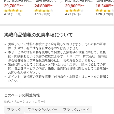
Navi Evolve PRO T
Navi Evolve α （ブ
Navi Evolve PRO
Navi Evolv
ouch （ブラック）
ラック）
（ブラック/レッ
（ブラック
29,700
24,800
20,800
18,340
円〜
円〜
円〜
円
ド）
4.30
(
133
件)
4.13
(
88
件)
4.23
(
39
件)
4.20
(
179
件)
掲載商品情報の免責事項について
掲載している情報の精度には万全を期しておりますが、その内容の正確
性、安全性、有用性を保証するものではありません。
本サービスの情報内容を使用して発生した損害や不利益に関して、直接
的・間接的あるいは損害の程度によらず、 LINEヤフー株式会社、情報提
供会社各社および商品販売店舗各社は一切の責任を負いません。
製品に関しましては製造元へお問い合わせください。購入に際しての質
問、各店舗サービスの内容、価格、販売開始日等に関しましては各店舗へ
お問い合わせください。
ポイント・支払額の正確な情報（付与条件・上限等）はカートをご確認く
ださい。
このページの関連情報
他のバリエーション（カラー）
ブラック
ブラック/シルバー
ブラック/レッド