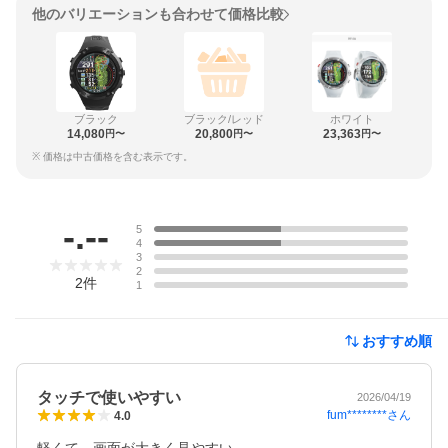
他のバリエーションも合わせて価格比較
ブラック
ブラック/レッド
ホワイト
14,080
20,800
23,363
円〜
円〜
円〜
※ 価格は中古価格を含む表示です。
レビュー
-.--
5
4
3
2
2
件
1
おすすめ順
タッチで使いやすい
2026/04/19
fum********
さん
4.0