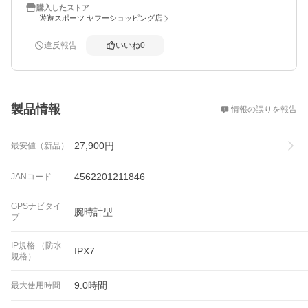
購入したストア
遊遊スポーツ ヤフーショッピング店
違反報告
いいね
0
概要
製品情報
情報の誤りを報告
27,900
円
最安値（新品）
4562201211846
JANコード
GPSナビタイ
腕時計型
プ
IP規格 （防水
IPX7
規格）
9.0時間
最大使用時間