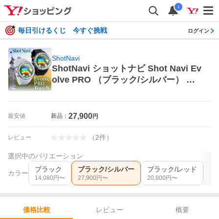
i
毎日引けるくじ 今すぐ挑戦
ログイン
ShotNavi
ShotNavi ショットナビ Shot Navi Ev
olve PRO （ブラック/シルバー） ゴ
ルフ GPSナビ
27,900
最安値
新品：
円
（
2
件
）
レビュー
選択中のバリエーション
ブラック
ブラック/シルバー
ブラック/レッド
ホ
カラー
14,080
円〜
27,900
円〜
20,800
円〜
23,
レビュー
概要
価格比較