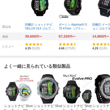
距離計 ショットナビ
ガーミン Approach S
距離計 イー
製品名
VELLIX V14 ゴルフ 距
70 47mm （ブラッ
ョン ゴルフ
離測定器 距離計 時計
ク）
器 距離計 時
39,600
67,320
14,960
ゴルフナビ GPSゴル
ナビ GPSゴ
価格
円〜
円〜
円〜
フナビ GPSナビ みち
GPSナビ み
びき Shot Navi
クロス AX EV
レビュー
GLE VISION
4.35
(
51
件)
4.66
(
275
件)
4.29
(
31
件)
よく一緒に見られている類似製品
ショットナビ Shot
ショットナビ Shot
ショットナビ Shot
ショットナビ