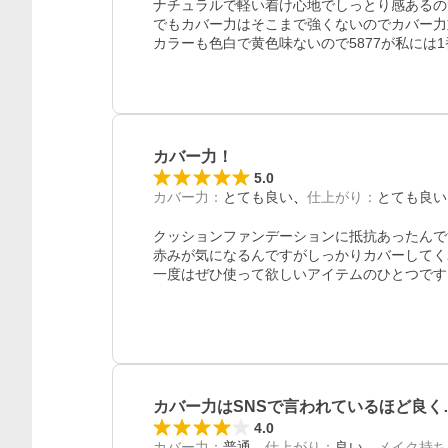
ナチュラルで軽い着け心地でしっとり感あるの
でもカバー力はそこまで強くないのでカバー力
カラーも色白で黄色味ないので5877が私には
カバー力！
5.0
カバー力
：
とても良い
仕上がり
：
とても良い
クッションファンデーションに抵抗あったんで
赤みが気になるんですがしっかりカバーしてく
一度はぜひ使って欲しいアイテムのひとつです
レビュー
カバー力はSNSで言われているほど良く
4.0
カバー力
：
普通
仕上がり
：
良い
メイク持ち