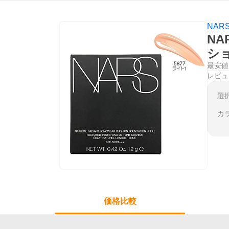
NAR
N
ショ
最安値
レビュ
選
カ
価格比較