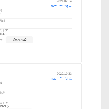
2021/02/14
tom********
さん
報
上
商品
ストア
ick
告
いいね
0
2020/10/23
may********
さん
報
商品
ストア
DIVA