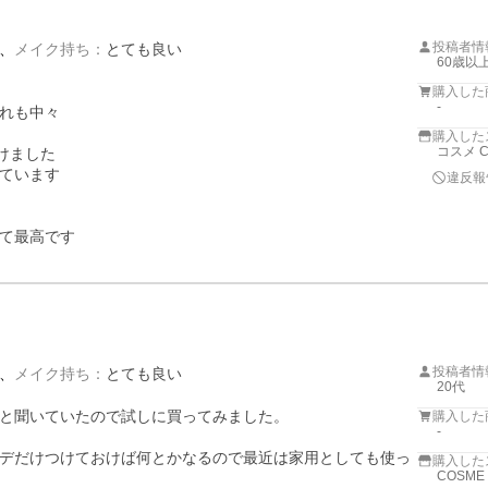
投稿者情
メイク持ち
：
とても良い
60歳以
購入した
-
れも中々

購入した
コスメ Cl
ました

ています

違反報
て最高です
投稿者情
メイク持ち
：
とても良い
20代
と聞いていたので試しに買ってみました。

購入した
-
デだけつけておけば何とかなるので最近は家用としても使っ
購入した
COSME 