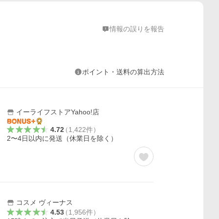
情報の誤りを報告
ポイント・送料の算出方法
イーライフストアYahoo!店
4.72
（
1,422
件
）
2〜4日以内に発送（休業日を除く）
コスメ ヴィーナス
4.53
（
1,956
件
）