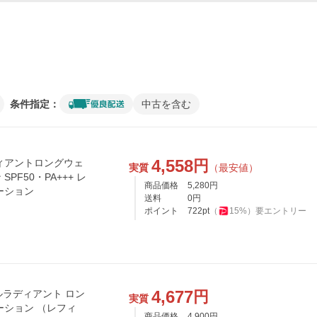
条件指定：
中古を含む
4,558
円
ディアントロングウェ
実質
（最安値）
F50・PA+++ レ
商品価格
5,280
円
ーション
送料
0
円
ポイント
722
pt
（
15
%）
要エントリー
4,677
円
ルラディアント ロン
実質
ーション （レフィ
商品価格
4,900
円