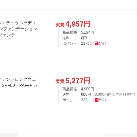
4,957
円
RS ナチュラルラディ
実質
ョンファンデーション
商品価格
5,194
円
ンファンデ
送料
0
円
ポイント
237
pt
（
5
%）
5,277
円
ディアントロングウェ
実質
F50・PA+++ レ
商品価格
4,900
円
送料
600
円
（
8,000
円以上で送料無料
ポイント
223
pt
（
5
%）