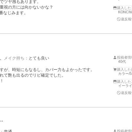
-
でツヤ感もあります。

重視の方には向かないかな？

購入した
KONCIW
1番なじみます。
違反報
投稿者情
メイク持ち
：
とても良い
40代
すが、時短にもなるし、カバー力もよかったです。

購入した
カラー/5
れて艶も出るのでリピ確定でした。

！
購入した
イーライ
違反報
…
投稿者情
：
普通