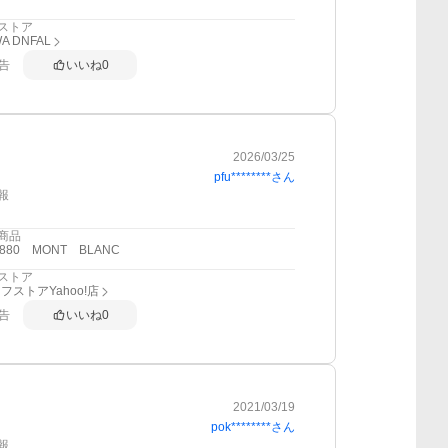
ストア
A DNFAL
告
いいね
0
2026/03/25
pfu********
さん
報
商品
880 MONT BLANC
ストア
フストアYahoo!店
告
いいね
0
2021/03/19
pok********
さん
報