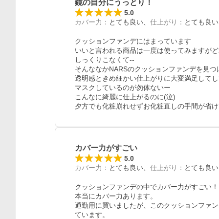
鏡の自分にうっとり！
5.0
カバー力
：
とても良い
仕上がり
：
とても良い
クッションファンデにはまっています

いいと言われる商品は一度は使ってみますがど
しっくりこなくて--

そんななかNARSのクッションファンデを見つけ
透明感ときめ細かい仕上がりに大変満足してし
マスクしているのが勿体ないー

こんなに綺麗に仕上がるのに(泣)

夕方でも化粧崩れせずお化粧直しの手間が省け
カバー力がすごい
5.0
カバー力
：
とても良い
仕上がり
：
とても良い
クッションファンデの中でカバー力がすごい！
本当にカバー力あります。

通勤用に買いましたが、このクッションファン
ています。
