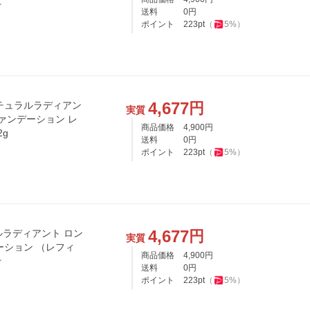
☆
送料
0
円
ポイント
223
pt
（
5
%）
4,677
円
ナチュラルラディアン
実質
ァンデーション レ
商品価格
4,900
円
2g
送料
0
円
ポイント
223
pt
（
5
%）
4,677
円
ルラディアント ロン
実質
ーション （レフィ
商品価格
4,900
円
☆
送料
0
円
ポイント
223
pt
（
5
%）