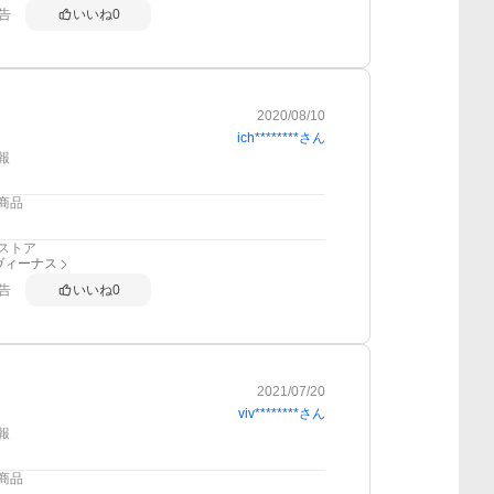
告
いいね
0
2020/08/10
ich********
さん
報
商品
ストア
ヴィーナス
告
いいね
0
2021/07/20
viv********
さん
報
商品