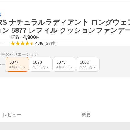
S
ARS ナチュラルラディアント ロングウ
ン 5877 レフィル クッションファンデ
4,900
新品：
円
ー
4.48
（
27
件
）
択中のバリエーション
5877
5878
5879
5880
ラー
4,900
円〜
4,380
円〜
4,980
円〜
4,441
円〜
レビュー
概要