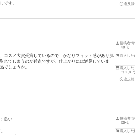
しです。
違反報
投稿者情
40代
、コスメ大賞受賞しているので、かなりフィット感があり肌
購入した
-
取れてしまうのが難点ですが、仕上がりには満足していま
品でしょうか。
購入した
コスメ 
違反報
…
投稿者情
：
良い
30代
。

購入した