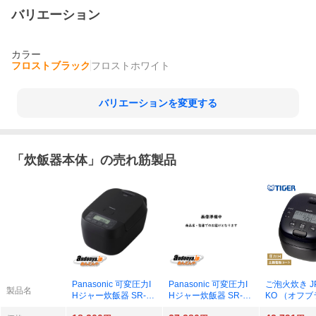
バリエーション
カラー
フロストブラック
フロストホワイト
バリエーションを変更する
「
炊飯器本体
」の売れ筋製品
Panasonic 可変圧力I
Panasonic 可変圧力I
ご泡火炊き JPI
製品名
Hジャー炊飯器 SR-N
Hジャー炊飯器 SR-N
KO （オフ
310D-K（ブラック）
510D-K（ブラック）