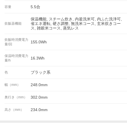
5.5合
容量
保温機能, スチーム炊き, 内釜洗米可, 内ふた洗浄可,
省エネ運転, 硬さ調整, 無洗米コース, 玄米炊きコー
炊飯器機能
ス, 雑穀米コース, 蒸気レス
炊飯時消費電力
155.0Wh
量/回
保温時消費電力
16.3Wh
量/h
ブラック系
色
248.0mm
幅（mm）
302.0mm
奥行き（mm）
234.0mm
高さ（mm）