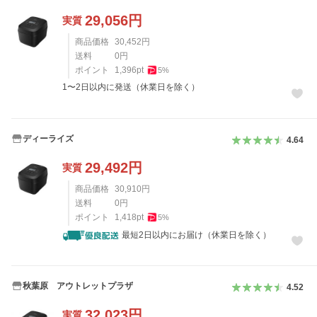
29,056
円
実質
商品価格
30,452
円
送料
0
円
ポイント
1,396
pt
5
%
1〜2日以内に発送（休業日を除く）
ディーライズ
4.64
29,492
円
実質
商品価格
30,910
円
送料
0
円
ポイント
1,418
pt
5
%
最短2日以内にお届け（休業日を除く）
秋葉原 アウトレットプラザ
4.52
32,023
円
実質