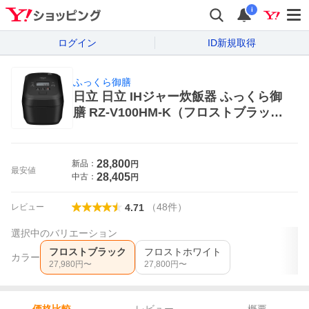
i
ログイン
ID新規取得
ふっくら御膳
日立 日立 IHジャー炊飯器 ふっくら御
膳 RZ-V100HM-K（フロストブラッ
ク） ふっくら御膳 炊飯器本体
28,800
新品：
円
最安値
28,405
中古：
円
（
48
件
）
レビュー
4.71
選択中のバリエーション
フロストブラック
フロストホワイト
カラー
27,980
円〜
27,800
円〜
レビュー
概要