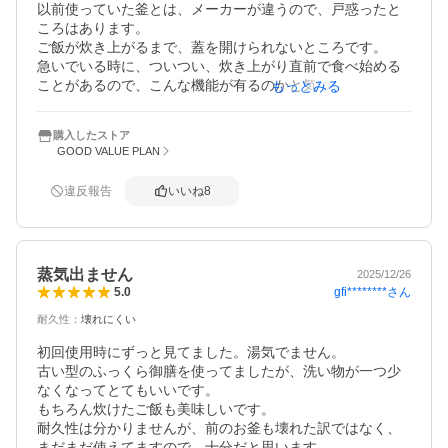
以前使っていた釜とは、メーカーが違うので、戸惑ったと
ころはあります。

ご飯が炊き上がるまで、蓋を開けられないところです。

急いでいる時に、ついつい、炊き上がり直前で食べ始める
ことがあるので、こんな機能が有るのかと気づかされてし
もっとみる
まいました。
購入したストア
GOOD VALUE PLAN
違反報告
いいね
8
蒸気出ません
2025/12/26
gfi********
さん
5.0
耐久性
：
壊れにくい
初回使用時にずっと見てました。湯気でません。

古い型のふっくら御膳を使ってましたが、洗い物が一つ少
なくなってとてもいいです。

もちろん炊けたご飯も美味しいです。

耐久性は分かりませんが、前のお釜も壊れた訳ではなく、
まだまだ使えてますので、十分だと思います。