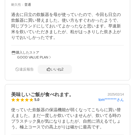
耐久性
：
普通
過去に日立の炊飯器を母が使っていたので、今回も日立の
炊飯器に買い替えました。使い方もすぐわかったようで、
同じブランドにしておいてよかったなと思います。早速新
米を炊いていただきましたが、粒がはっきりした炊き上が
りでおいしかったです。
購入したストア
GOOD VALUE PLAN
違反報告
いいね
2
美味しいご飯が食べれます。
2025/02/14
tom********
さん
5.0
使っていた炊飯器の保温機能が弱くなってこちらに買い替
えました。まだ一度しか炊いていませんが、炊いてる時の
プラスチック臭が気になりましたが、自然に消えるでしょ
う。極上コースでの高上がりは確かに最高です。