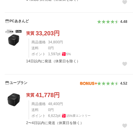
PCあきんど
4.48
33,203
円
実質
商品価格
34,800
円
送料
0
円
ポイント
1,597
pt
5
%
14日以内に発送（休業日を除く）
ユープラン
4.52
41,778
円
実質
商品価格
48,400
円
送料
0
円
ポイント
6,622
pt
15
%
要エントリー
2〜4日以内に発送（休業日を除く）