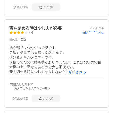
違反報告
いいね
0
蓋を閉める時は少し力が必要
2026/07/26
mie********
さん
4.0
耐久性
：
普通
洗う部品は少ないので楽です。

ご飯も少量でも美味しく炊けます。

炊けると音がメロディです。

前使ってたのは持ち手がありましたが、これはないので精
米機の上に乗せてあるので少し不便です。

蓋を閉める時は少し力を入れないと閉められません。

もっとみる
機能としては申し分ないです。お値打ちで買えたので良か
購入したストア
カメラのキタムラヤフー店
違反報告
いいね
0