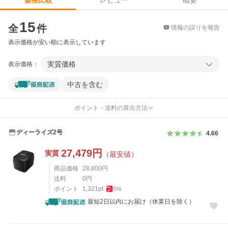
価格比較
価格比較
15
全
件
情報の誤りを報告
表示価格が安い順に表示しています
実質価格
表示価格：
中古を含む
ポイント・送料の算出方法
ディーライズ2号
4.66
27,479
円
実質
（最安値）
商品価格
28,800
円
送料
0
円
ポイント
1,321
pt
5
%
最短2日以内にお届け（休業日を除く）