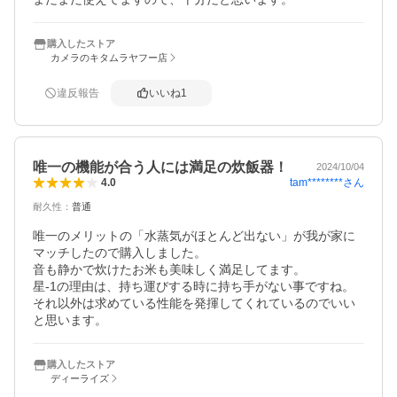
購入したストア
カメラのキタムラヤフー店
違反報告
いいね
1
唯一の機能が合う人には満足の炊飯器！
2024/10/04
tam********
さん
4.0
耐久性
：
普通
唯一のメリットの「水蒸気がほとんど出ない」が我が家に
マッチしたので購入しました。

音も静かで炊けたお米も美味しく満足してます。

星-1の理由は、持ち運びする時に持ち手がない事ですね。

それ以外は求めている性能を発揮してくれているのでいい
と思います。
購入したストア
ディーライズ