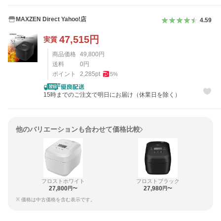
MAXZEN Direct Yahoo!店
4.59
47,515
円
実質
商品価格
49,800
円
送料
0
円
ポイント
2,285
pt
5
%
15時までのご注文で明日にお届け（休業日を除く）
他のバリエーションも合わせて価格比較
フロストホワイト
フロストブラック
27,800
27,980
円〜
円〜
※ 価格は中古価格を含む表示です。