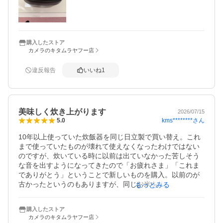
購入したストア
カメラのキタムラヤフー店
違反報告
いいね
1
美味しく炊き上がります
2026/07/15
kms********
さん
5.0
10年以上使っていた炊飯器を同じ日立製で買い替え。これ
まで使っていたものが壊れて使えなくなったわけではない
のですが、炊いている時に以前は出ていなかった苦しそう
な音を出すようになってきたので「お疲れさま」「これま
でありがとう」ということで新しいものを購入。以前のが
古かったというのもありますが、同じお米を炊いてみて こ
もっとみる
んなにも炊き上がりが違うのか！というほど ふっくら美味
しく仕上がって驚きです。古米やブレンド米でも美味し
購入したストア
い！！ 大変満足しています。
カメラのキタムラヤフー店