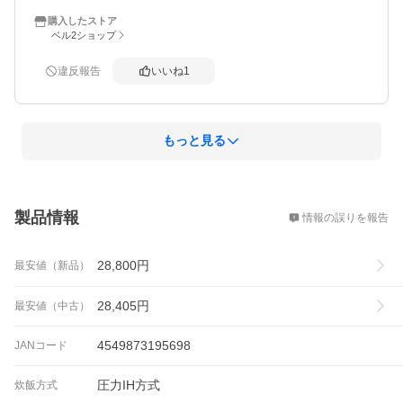
購入したストア
ベル2ショップ
違反報告
いいね
1
もっと見る
概要
製品情報
情報の誤りを報告
28,800
円
最安値（新品）
28,405
円
最安値（中古）
4549873195698
JANコード
圧力IH方式
炊飯方式