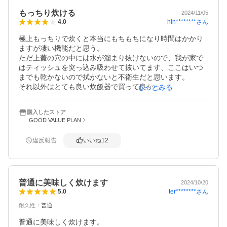
もっちり炊ける
2024/11/05
hin********
さん
4.0
極上もっちりで炊くと本当にもちもちになり時間はかかり
ますが凄い機能だと思う。

ただ上蓋の穴の中には水が溜まり抜けないので、我が家で
はティッシュを突っ込み吸わせて抜いてます、ここはいつ
までも乾かないので拭かないと不衛生だと思います。

それ以外はとても良い炊飯器で買って良かったと思いま
もっとみる
す。
購入したストア
GOOD VALUE PLAN
違反報告
いいね
12
普通に美味しく炊けます
2024/10/20
ter********
さん
5.0
耐久性
：
普通
普通に美味しく炊けます。
