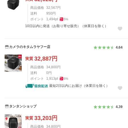
商品価格
32,567
円
送料
950
円
ポイント
1,494
pt
5
%
10日以内に発送（お取り寄せ販売）（休業日を除く）
カメラのキタムラヤフー店
4.64
32,887
円
実質
商品価格
34,800
円
送料
0
円
ポイント
1,913
pt
6
%
最短2日以内にお届け（休業日を除く）
タンタンショップ
4.39
33,203
円
実質
商品価格
34,800
円