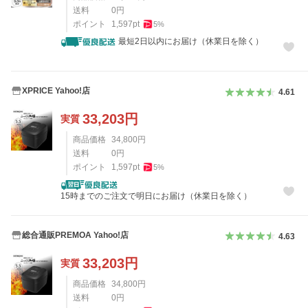
送料
0
円
ポイント
1,597
pt
5
%
最短2日以内にお届け（休業日を除く）
XPRICE Yahoo!店
4.61
33,203
円
実質
商品価格
34,800
円
送料
0
円
ポイント
1,597
pt
5
%
15時までのご注文で明日にお届け（休業日を除く）
総合通販PREMOA Yahoo!店
4.63
33,203
円
実質
商品価格
34,800
円
送料
0
円