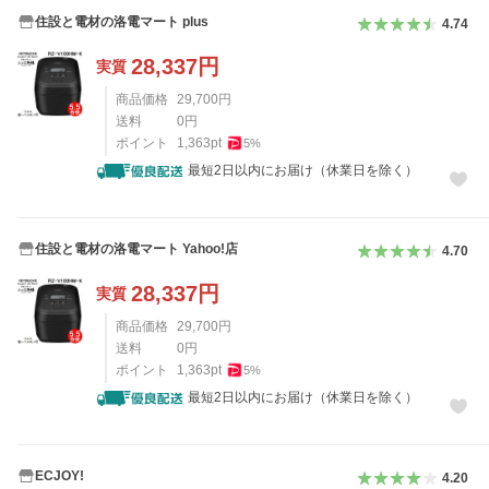
住設と電材の洛電マート plus
4.74
28,337
円
実質
商品価格
29,700
円
送料
0
円
ポイント
1,363
pt
5
%
最短2日以内にお届け（休業日を除く）
住設と電材の洛電マート Yahoo!店
4.70
28,337
円
実質
商品価格
29,700
円
送料
0
円
ポイント
1,363
pt
5
%
最短2日以内にお届け（休業日を除く）
ECJOY!
4.20