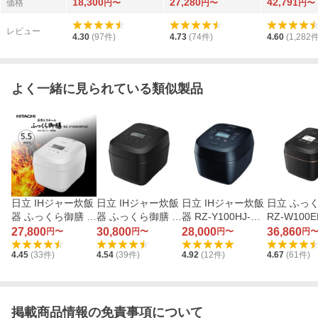
18,300
27,280
42,791
価格
円〜
円〜
円〜
レビュー
4.30
(
97
件)
4.73
(
74
件)
4.60
(
1,282
件
よく一緒に見られている類似製品
日立 IHジャー炊飯
日立 IHジャー炊飯
日立 IHジャー炊飯
日立 ふっ
器 ふっくら御膳 R
器 ふっくら御膳 R
器 RZ-Y100HJ-H
RZ-W100E
Z-V100HM-W（フ
Z-V100JM-K（フ
（チャコールグレ
（漆黒）
27,800
30,800
28,000
36,860
円〜
円〜
円〜
円
ロストホワイト）
ロストブラック）
ー）
4.45
(
33
件)
4.54
(
39
件)
4.92
(
12
件)
4.67
(
61
件)
掲載商品情報の免責事項について