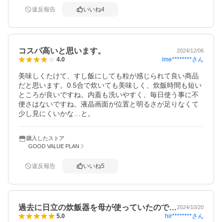
違反報告
いいね
4
コスパ高いと思います。
2024/12/06
lme********
さん
4.0
美味しくたけて、すし飯にしても粒が感じられて良い商品
だと思います。0.5合で炊いても美味しく、炊飯時間も短い
ところが良いですね。内蓋も洗いやすく、毎日使う事に不
便さはないですね。液晶画面が位置と明るさが足りなくて
少し見にくいかな…と。
購入したストア
GOOD VALUE PLAN
違反報告
いいね
5
過去に日立の炊飯器を母が使っていたので…
2024/10/20
hir********
さん
5.0