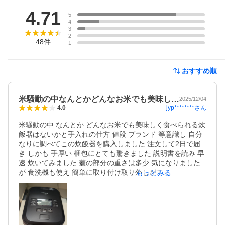
レビュー
4.71
5
4
3
2
48
件
1
おすすめ順
米騒動の中なんとかどんなお米でも美味し…
2025/12/04
jyp********
さん
4.0
米騒動の中 なんとか どんなお米でも美味しく食べられる炊
飯器はないかと手入れの仕方 値段 ブランド 等意識し 自分
なりに調べてこの炊飯器を購入しました 注文して2日で届
き しかも 手厚い 梱包にとても驚きました 説明書を読み 早
速 炊いてみました 蓋の部分の重さは多少 気になりました
が 食洗機も使え 簡単に取り付け取り外しができ あまり  苦
もっとみる
にはならないようです。炊き上がったご飯はもちもちでと
ても美味しく、一粒一粒の食感もよく冷めても美味しかっ
たです。湯気もあまり出ないので、置き場所にも困らずと
ても満足しました
