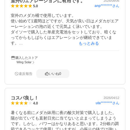
室外のエアレーションに有用です。
2026/08/06
anp********
さん
5.0
室外のメダカ桶で使用しています。

使い始めて1週間ほどですが、天気が良い日はメダカがエア
ーレーションの泡の近くで元気よく泳いでいます。

ダイソーで購入した単産充電池をセットしており、暗くな
ってからもしばらくはエアレーションが継続できていま
す。

もっとみる
曇りの時は充電されない為、ダイソーで充電器と予備の充
電池を購入してローテーションを試そうと思います。
購入したストア
Wing Solar
違反報告
いいね
0
コスパ良し！
2026/04/12
uta********
さん
4.0
暑くなる前にメダカ鉢用に夜の酸欠対策で購入しました。
陽が出ていても直射日光に当てないと止まってしまうよう
です。しかし、パワーはかなりあると思います。2分岐の調
節できるコックで使用していますが、小振りの鉢では強い