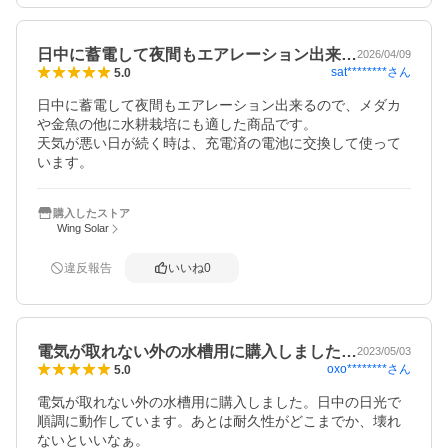
日中に蓄電して夜間もエアレーション出来…
2026/04/09
sat********
さん
5.0
日中に蓄電して夜間もエアレーション出来るので、メダカ
や金魚の他に水耕栽培にも適した商品です。

天気が悪い日が続く時は、充電済の電池に交換して使って
います。
購入したストア
Wing Solar
違反報告
いいね
0
電気が取れない外の水槽用に購入しました…
2023/05/03
oxo********
さん
5.0
電気が取れない外の水槽用に購入しました。日中の日光で
順調に動作しています。あとは耐久性がどこまでか、壊れ
ないといいなぁ。
