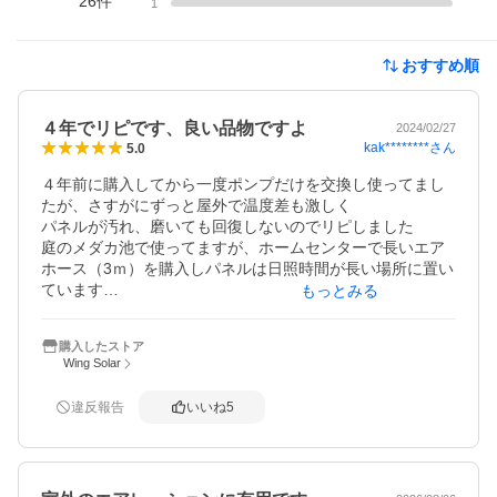
26
件
1
おすすめ順
４年でリピです、良い品物ですよ
2024/02/27
kak********
さん
5.0
４年前に購入してから一度ポンプだけを交換し使ってまし
たが、さすがにずっと屋外で温度差も激しく

パネルが汚れ、磨いても回復しないのでリピしました

庭のメダカ池で使ってますが、ホームセンターで長いエア
ホース（3ｍ）を購入しパネルは日照時間が長い場所に置い
ています

もっとみる
ポンプの音は静かとはいえ夜間は近所迷惑になると思う
し、メダカにも煩いだろうと思うので電池式は必要ありま
購入したストア
せん

Wing Solar
本当に便利で吐出量も結構あるので、出口には市販のろ過
フィルター付きの物を付けています

違反報告
いいね
5
また数年後リピします