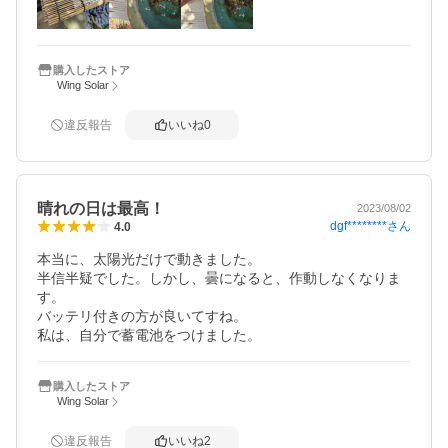
購入したストア
Wing Solar
違反報告
いいね
0
晴れの日は最高！
2023/08/02
dgf********
さん
4.0
本当に、太陽光だけで動きました。

半信半疑でした。しかし、曇になると、作動しなくなりま
す。

バッテリ付きの方が良いてすね。

購入したストア
Wing Solar
違反報告
いいね
2