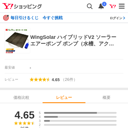
i
毎日引けるくじ 今すぐ挑戦
ログイン
WingSolar ハイブリッドV2 ソーラー
エアーポンプ ポンプ（水槽、アクア
リウム用品）
-
最安値
（
26
件
）
レビュー
4.65
価格比較
概要
レビュー
レビュー
4.65
5
4
3
2