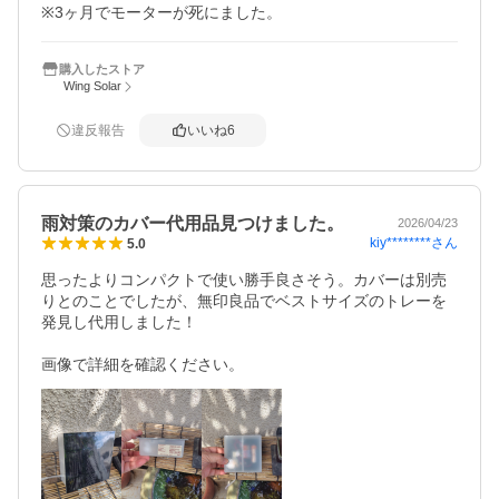
※3ヶ月でモーターが死にました。
購入したストア
Wing Solar
違反報告
いいね
6
雨対策のカバー代用品見つけました。
2026/04/23
kiy********
さん
5.0
思ったよりコンパクトで使い勝手良さそう。カバーは別売
りとのことでしたが、無印良品でベストサイズのトレーを
発見し代用しました！

画像で詳細を確認ください。