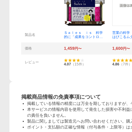
概要
Ｓａｌｅｓ ｉｓ 科学
営業の科学
製品名
的に「成果をコントロー
はびこるム
ルする」営業術 今井晶也
拠なき指導
／著
橋浩一／著
1,459
1,600
価格
円〜
円〜
レビュー
4.07
（
15
件）
4.86
（
7
件）
掲載商品情報の免責事項について
掲載している情報の精度には万全を期しておりますが、
本サービスの情報内容を使用して発生した損害や不利益に
の責任を負いません。
製品に関しましては製造元へお問い合わせください。購
ポイント・支払額の正確な情報（付与条件・上限等）は