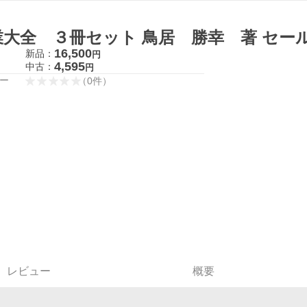
業大全 ３冊セット 鳥居 勝幸 著 セー
16,500
新品：
円
4,595
中古：
円
ー
（
0
件
）
レビュー
概要