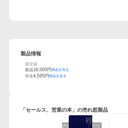
製品情報
最安値
16,500
円
新品
商品を見る
4,595
円
中古
商品を見る
「
セールス、営業の本
」の売れ筋製品