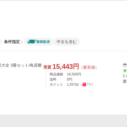
条件指定：
中古を含む
15,443
円
業大全 3冊セット/鳥居勝
実質
（最安値）
商品価格
16,500
円
1
送料
0
円
業
ポイント
1,057
pt
（
7
%）