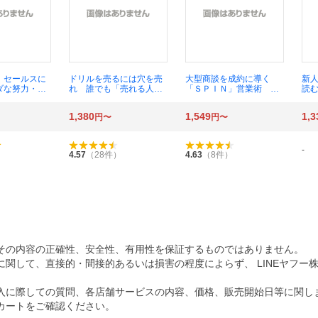
 セールスに
ドリルを売るには穴を売
大型商談を成約に導く
新
ダな努力・根
れ 誰でも「売れる人」
「ＳＰＩＮ」営業術 世
読む
を一掃する 高
になるマーケティング入
界のリーディング・カン
良
門 佐藤義典／著
パニーが採用してきたセ
1,380
1,549
1,3
円〜
円〜
ールス・テクニック ニー
ル・ラッカム／著 岩木
貴子／訳
-
4.57
（
28
件）
4.63
（
8
件）
その内容の正確性、安全性、有用性を保証するものではありません。
関して、直接的・間接的あるいは損害の程度によらず、 LINEヤフー
入に際しての質問、各店舗サービスの内容、価格、販売開始日等に関し
カートをご確認ください。