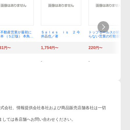
人不動産営業が最初に
Ｓａｌｅｓ ｉｓ ２ 今
トップセールスが絶対や
本 （５訂版） 本鳥有
井晶也／著
らない営業の行動習慣 渡
／著
瀬謙／著
31
1,754
220
円〜
円〜
円〜
-
-
株式会社、情報提供会社各社および商品販売店舗各社は一切
ましては各店舗へお問い合わせください。