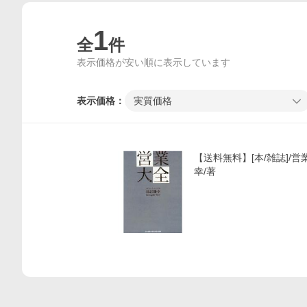
1
全
件
表示価格が安い順に表示しています
表示価格：
実質価格
価格比較
【送料無料】[本/雑誌]/営
幸/著