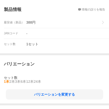
概要
製品情報
情報の誤りを報告
388
円
最安値（新品）
-
JANコード
1セット
セット数
バリエーション
セット数
1本
2本
3本
6本
12本
24本
バリエーションを変更する