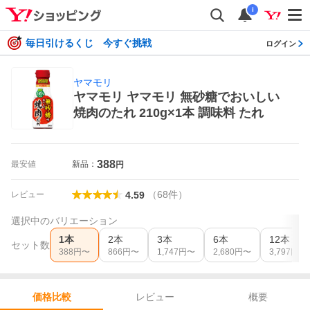
i
毎日引けるくじ 今すぐ挑戦
ログイン
ヤマモリ
ヤマモリ ヤマモリ 無砂糖でおいしい
焼肉のたれ 210g×1本 調味料 たれ
388
最安値
新品：
円
（
68
件
）
レビュー
4.59
選択中のバリエーション
1本
2本
3本
6本
12本
セット数
388
円〜
866
円〜
1,747
円〜
2,680
円〜
3,797
円〜
レビュー
概要
価格比較