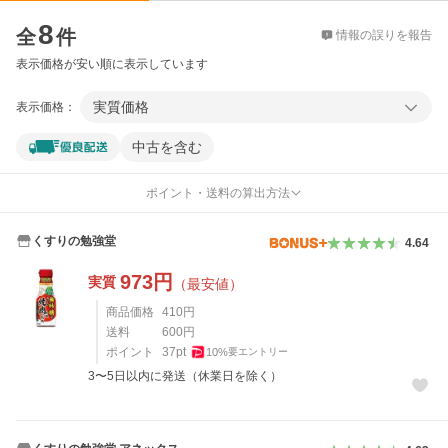
価格比較
8
全
件
情報の誤りを報告
表示価格が安い順に表示しています
実質価格
表示価格：
中古を含む
ポイント・送料の算出方法
くすりの勉強堂
4.64
973
円
実質
（最安値）
商品価格
410
円
送料
600
円
ポイント
37
pt
10
%
要エントリー
3〜5日以内に発送（休業日を除く）