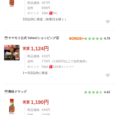
商品価格
407
円
送料
699
円
ポイント
18
pt
5
%
3日以内に発送（休業日を除く）
ヤマモリ公式 Yahoo!ショッピング店
4.79
1,124
円
実質
商品価格
410
円
送料
770
円
（
3,980
円以上で送料無料）
ポイント
56
pt
15
%
要エントリー
1〜3日以内に発送
爽快ドラッグ
4.42
1,190
円
実質
商品価格
440
円