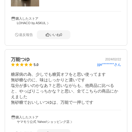
購入したストア
LOHACO by ASKUL
違反報告
いいね
0
万能つゆ
2024/02/22
jge********
さん
5.0
糖尿病の為、少しでも糖質オフをと思い使ってます

無砂糖なのに、味はしっかりと濃いです

塩分が多いのかなあ？と思いながらも、他商品に比べる
と、やっぱりこっちかな？と思い、全てこちらの商品にか
えました

無砂糖でおいしいつゆは、万能で一押しです
購入したストア
ヤマモリ公式 Yahoo!ショッピング店