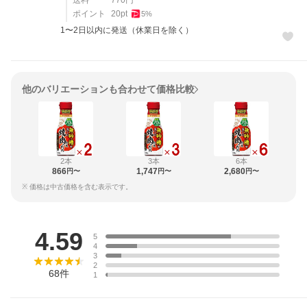
送料
770
円
ポイント
20
pt
5
%
1〜2日以内に発送（休業日を除く）
他のバリエーションも合わせて価格比較
2本
3本
6本
866
1,747
2,680
円〜
円〜
円〜
※ 価格は中古価格を含む表示です。
レビュー
4.59
5
4
3
2
68
件
1