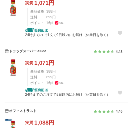
1,071
円
実質
商品価格
388
円
送料
699
円
ポイント
16
pt
5
%
24時までのご注文で2日以内にお届け（休業日を除く）
ドラッグスーパー alude
4.48
1,071
円
実質
商品価格
388
円
送料
699
円
ポイント
16
pt
5
%
24時までのご注文で2日以内にお届け（休業日を除く）
オフィストラスト
4.46
1,088
円
実質