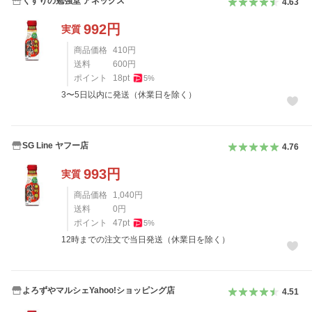
くすりの勉強堂 アネックス
4.63
992
円
実質
商品価格
410
円
送料
600
円
ポイント
18
pt
5
%
3〜5日以内に発送（休業日を除く）
SG Line ヤフー店
4.76
993
円
実質
商品価格
1,040
円
送料
0
円
ポイント
47
pt
5
%
12時までの注文で当日発送（休業日を除く）
よろずやマルシェYahoo!ショッピング店
4.51