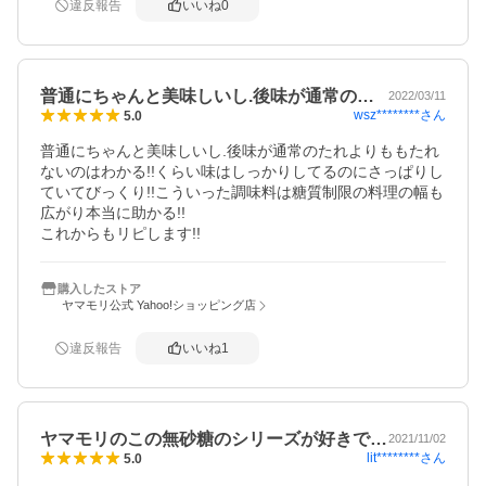
違反報告
いいね
0
普通にちゃんと美味しいし.後味が通常の…
2022/03/11
wsz********
さん
5.0
普通にちゃんと美味しいし.後味が通常のたれよりももたれ
ないのはわかる!!くらい味はしっかりしてるのにさっぱりし
ていてびっくり!!こういった調味料は糖質制限の料理の幅も
広がり本当に助かる!!

これからもリピします!!
購入したストア
ヤマモリ公式 Yahoo!ショッピング店
違反報告
いいね
1
ヤマモリのこの無砂糖のシリーズが好きで…
2021/11/02
lit********
さん
5.0