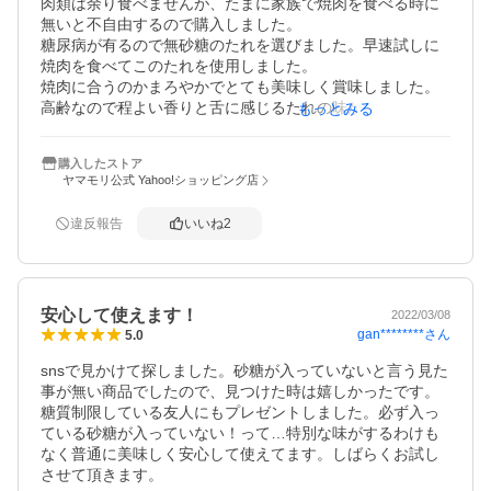
肉類は余り食べませんが、たまに家族で焼肉を食べる時に
無いと不自由するので購入しました。

糖尿病が有るので無砂糖のたれを選びました。早速試しに
焼肉を食べてこのたれを使用しました。

焼肉に合うのかまろやかでとても美味しく賞味しました。

高齢なので程よい香りと舌に感じるたれの味がとても良か
もっとみる
った。

賞味した家族、特に歯の悪い婆さんも喜んでいましたので
購入したストア
購入して良かったと思っています
ヤマモリ公式 Yahoo!ショッピング店
違反報告
いいね
2
安心して使えます！
2022/03/08
gan********
さん
5.0
snsで見かけて探しました。砂糖が入っていないと言う見た
事が無い商品でしたので、見つけた時は嬉しかったです。
糖質制限している友人にもプレゼントしました。必ず入っ
ている砂糖が入っていない！って…特別な味がするわけも
なく普通に美味しく安心して使えてます。しばらくお試し
させて頂きます。