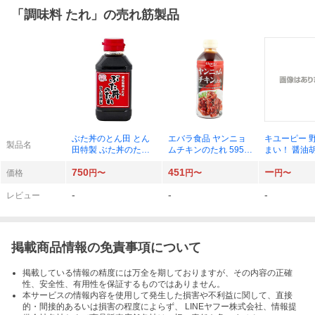
「
調味料 たれ
」の売れ筋製品
ぶた丼のとん田 とん
エバラ食品 ヤンニョ
キユーピー 
製品名
田特製 ぶた丼のたれ×
ムチキンのたれ 595g
まい！ 醤油
1本
×1本
ごま油仕立て 3
750
451
ー
1本
価格
円〜
円〜
円〜
-
-
-
レビュー
掲載商品情報の免責事項について
掲載している情報の精度には万全を期しておりますが、その内容の正確
性、安全性、有用性を保証するものではありません。
本サービスの情報内容を使用して発生した損害や不利益に関して、直接
的・間接的あるいは損害の程度によらず、 LINEヤフー株式会社、情報提