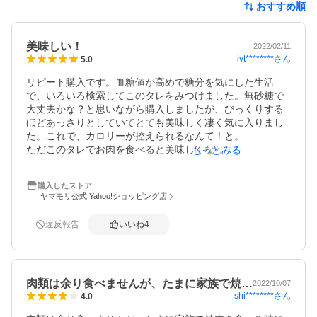
おすすめ順
美味しい！
2022/02/11
ivt********
さん
5.0
リピート購入です。血糖値が高めで糖分を気にした生活
で、いろいろ検索してこのタレをみつけました。無砂糖で
大丈夫かな？と思いながら購入しましたが、びっくりする
ほどあっさりとしていてとても美味しく凄く気に入りまし
た。これで、カロリーが控えられるなんて！と。

ただこのタレでお肉を食べると美味しくなりすぎて食べ過
もっとみる
ぎに気をつけなければなりません（笑）

リピートで11本購入しました。送料無料にしたかったのも
購入したストア
ありますが...

ヤマモリ公式 Yahoo!ショッピング店
もう残り5本です。あっ、お肉だけでなくごぼうや人参等の
きんぴらやこんにゃくを炒めたりしても本当に美味しいで
違反報告
いいね
4
す。送料がもう少し優しかったらいいですけど。
肉類は余り食べませんが、たまに家族で焼…
2022/10/07
shi********
さん
4.0