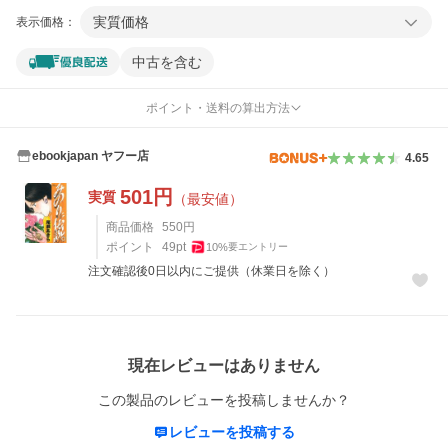
実質価格
表示価格：
中古を含む
ポイント・送料の算出方法
ebookjapan ヤフー店
4.65
501
円
実質
（最安値）
商品価格
550
円
ポイント
49
pt
10
%
要エントリー
注文確認後0日以内にご提供（休業日を除く）
レビュー
現在レビューはありません
この製品のレビューを投稿しませんか？
レビューを投稿する