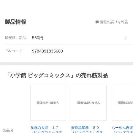
概要
製品情報
情報の誤りを報告
550
円
最安値（新品）
9784091835680
JANコード
「
小学館 ビッグコミックス
」の売れ筋製品
九条の大罪 １７
黄昏流星群 ８０
らーめん再遊
製品名
（ビッグコミックス）
（ビッグコミックス）
（ビッグコミ