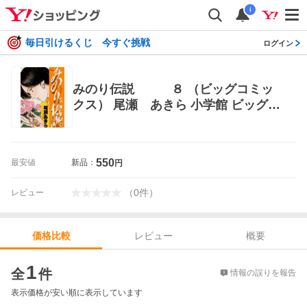
i
毎日引けるくじ 今すぐ挑戦
ログイン
みのり伝説 ８ （ビッグコミッ
クス） 尾瀬 あきら 小学館 ビッグコ
ミックス
550
最安値
新品：
円
（
0
件
）
レビュー
レビュー
概要
価格比較
価格比較
1
全
件
情報の誤りを報告
表示価格が安い順に表示しています