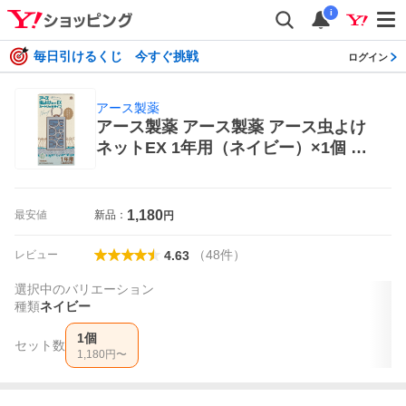
i
毎日引けるくじ 今すぐ挑戦
ログイン
アース製薬
アース製薬 アース製薬 アース虫よけ
ネットEX 1年用（ネイビー）×1個 虫
よけ剤
1,180
最安値
新品：
円
（
48
件
）
レビュー
4.63
選択中のバリエーション
種類
ネイビー
1個
セット数
1,180
円〜