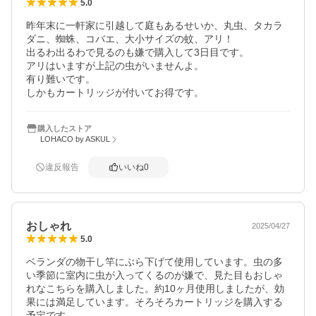
5.0
昨年末に一軒家に引越して庭もあるせいか、丸虫、タカラ
ダニ、蜘蛛、コバエ、大小サイズの蚊、アリ！

出るわ出るわで見るのも嫌で購入して3日目です。

アリはいますが上記の虫がいませんよ。

有り難いです。

しかもカートリッジが付いてお得です。
購入したストア
LOHACO by ASKUL
違反報告
いいね
0
おしゃれ
2025/04/27
5.0
ベランダの物干し竿にぶら下げて使用しています。虫の多
い季節に室内に虫が入ってくるのが嫌で、見た目もおしゃ
れなこちらを購入しました。約10ヶ月使用しましたが、効
果には満足しています。そろそろカートリッジを購入する
予定です。