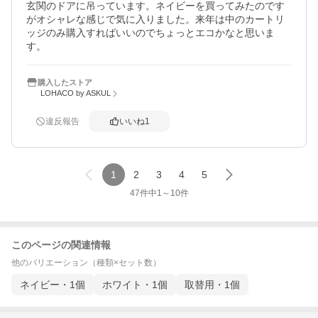
玄関のドアに吊っています。ネイビーを買ってみたのです
がオシャレな感じで気に入りました。来年は中のカートリ
ッジのみ購入すればいいのでちょっとエコかなと思いま
す。
購入したストア
LOHACO by ASKUL
違反報告
いいね
1
1
2
3
4
5
47
件中
1
～
10
件
このページの関連情報
他のバリエーション（種類×セット数）
ネイビー・1個
ホワイト・1個
取替用・1個