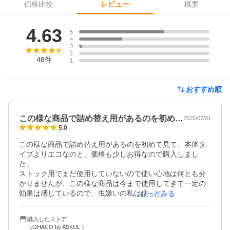
価格比較
概要
レビュー
レビュー
4.63
5
4
3
2
48
件
1
おすすめ順
この様な商品で詰め替え用があるのを初め…
2025/07/01
5.0
この様な商品で詰め替え用があるのを初めて見て、本体タ
イプよりエコなのと、価格も少しお得なので購入しまし
た。

ストック用でまだ使用していないので使い心地は何とも分
かりませんが、この様な商品は今まで使用してきて一定の
効果は感じているので、虫嫌いの私は使っていると安心し
もっとみる
ます。
購入したストア
LOHACO by ASKUL