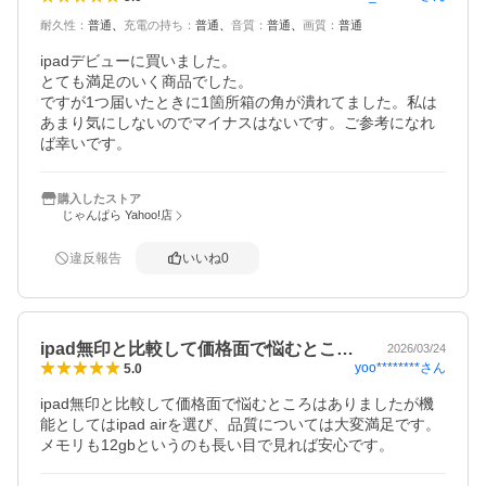
耐久性
：
普通
充電の持ち
：
普通
音質
：
普通
画質
：
普通
ipadデビューに買いました。

とても満足のいく商品でした。

ですが1つ届いたときに1箇所箱の角が潰れてました。私は
あまり気にしないのでマイナスはないです。ご参考になれ
ば幸いです。
購入したストア
じゃんぱら Yahoo!店
違反報告
いいね
0
ipad無印と比較して価格面で悩むとこ…
2026/03/24
yoo********
さん
5.0
ipad無印と比較して価格面で悩むところはありましたが機
能としてはipad airを選び、品質については大変満足です。
メモリも12gbというのも長い目で見れば安心です。