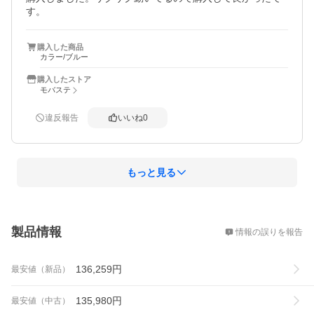
す。
購入した商品
カラー/ブルー
購入したストア
モバステ
違反報告
いいね
0
もっと見る
概要
製品情報
情報の誤りを報告
136,259
円
最安値（新品）
135,980
円
最安値（中古）