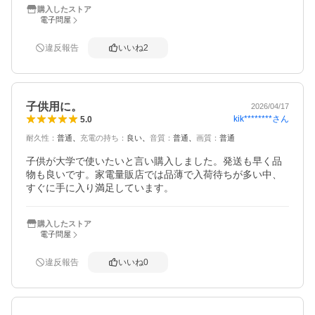
購入したストア
電子問屋
違反報告
いいね
2
子供用に。
2026/04/17
kik********
さん
5.0
耐久性
：
普通
充電の持ち
：
良い
音質
：
普通
画質
：
普通
子供が大学で使いたいと言い購入しました。発送も早く品
物も良いです。家電量販店では品薄で入荷待ちが多い中、
すぐに手に入り満足しています。
購入したストア
電子問屋
違反報告
いいね
0