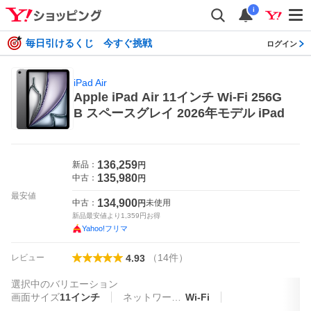
i
毎日引けるくじ 今すぐ挑戦
ログイン
iPad Air
Apple iPad Air 11インチ Wi‑Fi 256G
B スペースグレイ 2026年モデル iPad
136,259
新品：
円
135,980
中古：
円
最安値
134,900
中古：
未使用
円
新品最安値より
1,359
円お得
Yahoo!フリマ
（
14
件
）
レビュー
4.93
選択中のバリエーション
画面サイズ
11インチ
ネットワーク接続
Wi-Fi