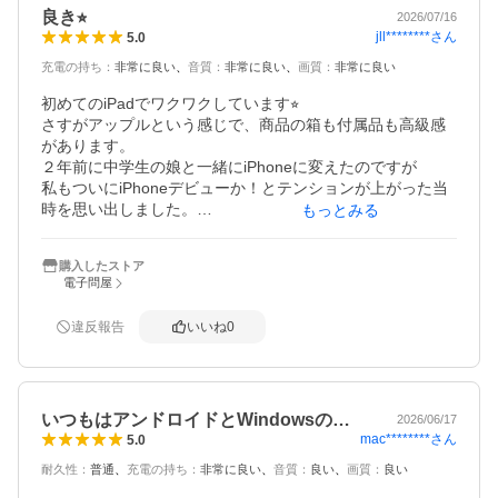
良き⭐︎
2026/07/16
jll********
さん
5.0
充電の持ち
：
非常に良い
音質
：
非常に良い
画質
：
非常に良い
初めてのiPadでワクワクしています⭐︎

さすがアップルという感じで、商品の箱も付属品も高級感
があります。

２年前に中学生の娘と一緒にiPhoneに変えたのですが

私もついにiPhoneデビューか！とテンションが上がった当
時を思い出しました。

もっとみる
そんな気持ちにさせてくれるアップル社の商品を

大事に長く使って行きたいと思います。

購入したストア
買って良かった！！
電子問屋
違反報告
いいね
0
いつもはアンドロイドとWindowsの…
2026/06/17
mac********
さん
5.0
耐久性
：
普通
充電の持ち
：
非常に良い
音質
：
良い
画質
：
良い