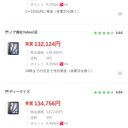
ポイント
6,255
pt
5
%
1〜2日以内に発送（休業日を除く）
ノア商社Yahoo!店
4.64
132,124
円
実質
商品価格
138,480
円
送料
0
円
ポイント
6,356
pt
5
%
14時までの注文で当日発送（休業日を除く）
ディーライズ
4.64
134,756
円
実質
商品価格
141,240
円
送料
0
円
ポイント
6,484
pt
5
%