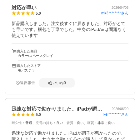
対応が早い
2026/04/05
mk3********
さん
5.0
新品購入しました。注文後すぐに届きました、対応がとて
も早いです。梱包も丁寧でした。中身のiPadAirは問題なく
使えています
購入した商品
カラー/スペースグレイ
購入したストア
モバステ
違反報告
いいね
0
迅速な対応で助かりました。iPadが調…
2026/06/20
kei********
さん
5.0
耐久性
：
普通
充電の持ち
：
良い
音質
：
良い
画質
：
非常に良い
迅速な対応で助かりました。iPadが調子が悪かったので、
購入しました。サクサク動いてるので購入して良かったで