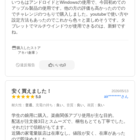
いつもはアンドロイドとWindowsの使用で、今回初めての
アップル製品の使用です。他の方の評価も高かったのでの
でチャレンジのつもりで購入しました。youtubeで使い方や
設定方法もあったのでこれから色々と楽しめそうです。タ
ブレットでマルチウインドウが使用できるのは、新鮮です
ね。
購入したストア
アキバ倉庫
違反報告
いいね
0
安く買えました！
2026/05/13
air********
さん
5.0
耐久性
：
普通
充電の持ち
：
良い
音質
：
良い
画質
：
良い
学生の娘用に購入。楽曲関係アプリ使用が主な目的。

配送が注文後3日とスムーズで、梱包もとても丁寧でした。
それだけで信頼がもてます。

近隣の家電量販店は在庫なし。値段が安く、在庫があった
ので即決めました。
