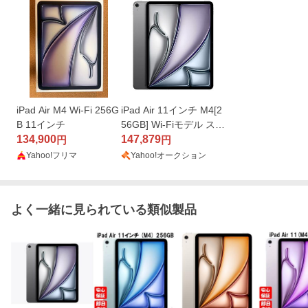
iPad Air M4 Wi-Fi 256G
iPad Air 11インチ M4[2
B 11インチ
56GB] Wi-Fiモデル スペ
134,900
ースグレイ【安…
147,879
円
円
Yahoo!フリマ
Yahoo!オークション
よく一緒に見られている類似製品