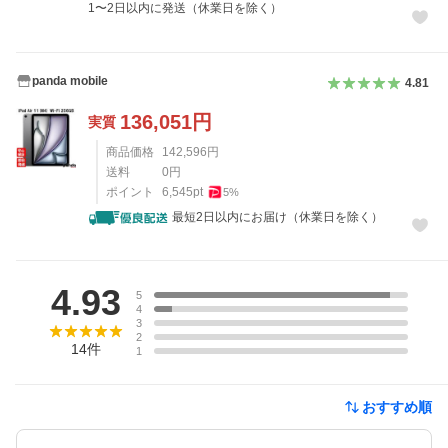
1〜2日以内に発送（休業日を除く）
panda mobile
4.81
136,051
円
実質
商品価格
142,596
円
送料
0
円
ポイント
6,545
pt
5
%
最短2日以内にお届け（休業日を除く）
レビュー
4.93
5
4
3
2
14
件
1
おすすめ順