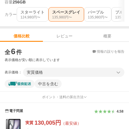
容量
256GB
スターライト
スペースグレイ
パープル
ブルー
カラー
124,980
円〜
135,980
円〜
135,980
円〜
135,980
レビュー
概要
価格比較
価格比較
6
全
件
情報の誤りを報告
表示価格が安い順に表示しています
実質価格
表示価格：
中古を含む
ポイント・送料の算出方法
電子問屋
4.58
130,005
円
実質
（最安値）