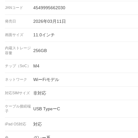
4549995662030
JANコード
2026年03月11日
発売日
11.0インチ
画面サイズ
内蔵ストレージ
256GB
容量
M4
チップ（SoC）
WiーFiモデル
ネットワーク
非対応
対応SIMサイズ
ケーブル接続端
USB TypeーC
子
対応
iPad OS対応
グレー系
色