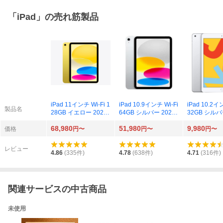
「
iPad
」の売れ筋製品
iPad 11インチ Wi-Fi 1
iPad 10.9インチ Wi-Fi
iPad 10.2イ
製品名
28GB イエロー 2025
64GB シルバー 2022
32GB シルバ
年モデル
年モデル
年モデル
68,980
51,980
9,980
価格
円〜
円〜
円〜
レビュー
4.86
(
335
件)
4.78
(
638
件)
4.71
(
316
件)
関連サービスの中古商品
未使用