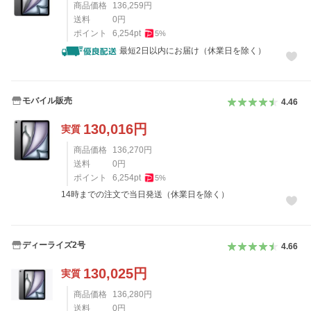
商品価格
136,259
円
送料
0
円
ポイント
6,254
pt
5
%
最短2日以内にお届け（休業日を除く）
モバイル販売
4.46
130,016
円
実質
商品価格
136,270
円
送料
0
円
ポイント
6,254
pt
5
%
14時までの注文で当日発送（休業日を除く）
ディーライズ2号
4.66
130,025
円
実質
商品価格
136,280
円
送料
0
円