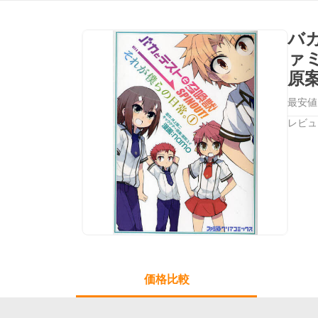
バ
ァ
原
最安値
レビュ
価格比較