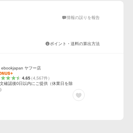
情報の誤りを報告
ポイント・送料の算出方法
ebookjapan ヤフー店
4.65
（
4,567
件
）
文確認後0日以内にご提供（休業日を除
）