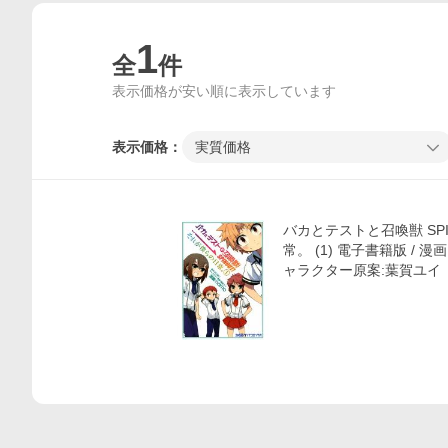
1
全
件
表示価格が安い順に表示しています
表示価格：
実質価格
価格比較
バカとテストと召喚獣 SPI
常。 (1) 電子書籍版 / 漫
ャラクター原案:葉賀ユイ