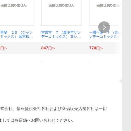
事変 ２５ （ジャン
雷雷雷 ７ （裏少年サン
一勝千金 ７ （裏少年サ
ミックス） 藍本松／
デーコミックス） ヨシア
ンデーコミックス） サン
キ
ドロビッチ・ヤバ
2
847
770
円〜
円〜
円〜
-
-
株式会社、情報提供会社各社および商品販売店舗各社は一切
ましては各店舗へお問い合わせください。