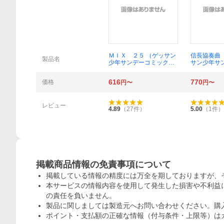
概要
ＭＩＸ ２５ （ゲッサン
信長協奏曲
製品名
少年サンデーコミック
サン少年サ
ス） あだち充／著
クス） 石井
616
770
価格
円〜
円〜
レビュー
4.89
（
27
件）
5.00
（
1
件）
掲載商品情報の免責事項について
掲載している情報の精度には万全を期しておりますが、
本サービスの情報内容を使用して発生した損害や不利益に
の責任を負いません。
製品に関しましては製造元へお問い合わせください。購
ポイント・支払額の正確な情報（付与条件・上限等）は