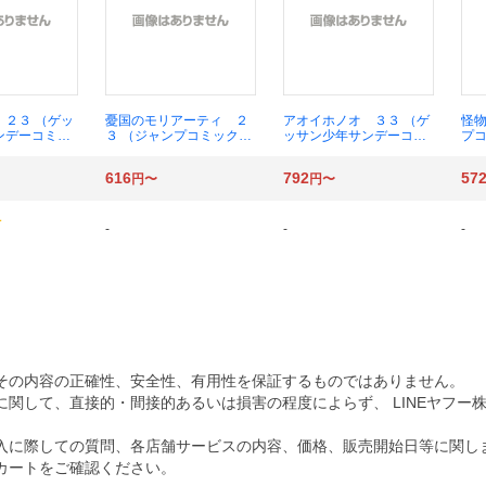
 ２３ （ゲッ
憂国のモリアーティ ２
アオイホノオ ３３ （ゲ
怪物
ンデーコミッ
３ （ジャンプコミック
ッサン少年サンデーコミ
プコ
あゆみ
ス） コナン・ドイル／原
ックススペシャル） 島本
著
案 三好輝／漫画
和彦
616
792
57
円〜
円〜
-
-
-
その内容の正確性、安全性、有用性を保証するものではありません。
関して、直接的・間接的あるいは損害の程度によらず、 LINEヤフー
入に際しての質問、各店舗サービスの内容、価格、販売開始日等に関し
カートをご確認ください。