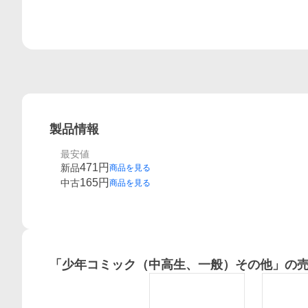
製品情報
最安値
471
円
新品
商品を見る
165
円
中古
商品を見る
「
少年コミック（中高生、一般）その他
」の