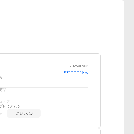
2025/07/03
kor********
さん
報
商品
ストア
anプレミアム
告
いいね
0