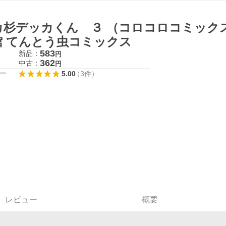
カ杉デッカくん ３ （コロコロコミックス
館 てんとう虫コミックス
583
新品：
円
362
中古：
円
ー
5.00
（
3
件
）
レビュー
概要