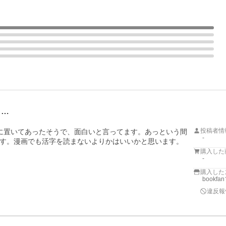
ク…
投稿者情
に置いてあったそうで、面白いと言ってます。あっという間
-
す。漫画でも活字を読まないよりかはいいかと思います。
購入した
-
購入した
bookf
違反報