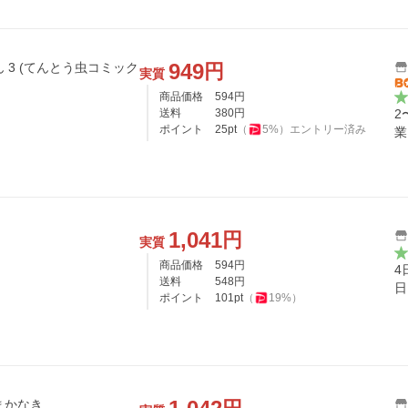
949
円
ん 3 (てんとう虫コミック
実質
商品価格
594
円
送料
380
円
2
ポイント
25
pt
（
5
%）
エントリー済み
業
1,041
円
実質
商品価格
594
円
4
送料
548
円
日
ポイント
101
pt
（
19
%）
まかなき