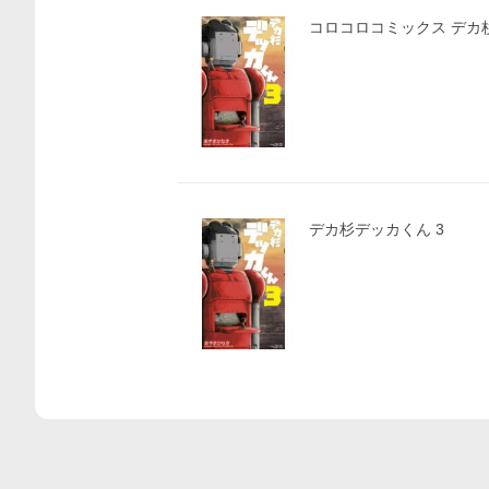
コロコロ
デカ杉デッカくん 3