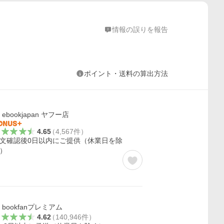
情報の誤りを報告
ポイント・送料の算出方法
ebookjapan ヤフー店
4.65
（
4,567
件
）
文確認後0日以内にご提供（休業日を除
）
bookfanプレミアム
4.62
（
140,946
件
）