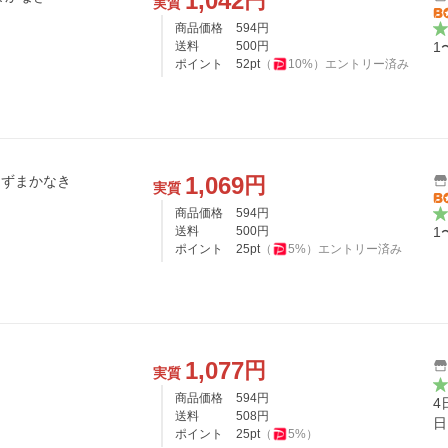
1,042
円
実質
商品価格
594
円
送料
500
円
1
ポイント
52
pt
（
10
%）
エントリー済み
1,069
円
あずまかなき
実質
商品価格
594
円
送料
500
円
1
ポイント
25
pt
（
5
%）
エントリー済み
1,077
円
実質
商品価格
594
円
4
送料
508
円
日
ポイント
25
pt
（
5
%）