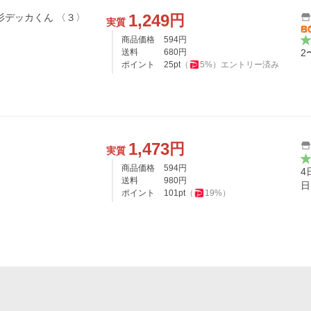
1,249
円
コミックス デカ杉デッカくん 〈３〉
実質
商品価格
594
円
送料
680
円
2
ポイント
25
pt
（
5
%）
エントリー済み
1,473
円
実質
商品価格
594
円
4
送料
980
円
日
ポイント
101
pt
（
19
%）