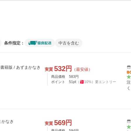
条件指定：
中古を含む
532
円
子書籍版 / あずまかなき
実質
（最安値）
商品価格
583
円
ポイント
51
pt
（
10
%）
要エントリー
注
く
569
円
まかなき
実質
商品価格
594
円