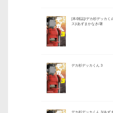
[本/雑誌]/デカ杉デッカく
ス)/あずまかなき/著
デカ杉デッカくん 3
価格比較
デカ杉デッカくん 3/あず