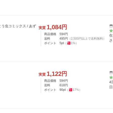
1,084
円
とう虫コミックス / あず
実質
商品価格
594
円
在
送料
495
円
（
2,500
円以上で送料無料）
さ
ポイント
5
pt
（
1
%）
1,122
円
実質
商品価格
594
円
4
送料
618
円
日
ポイント
90
pt
（
17
%）