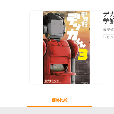
デ
学
最安値
レビュ
価格比較