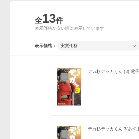
13
全
件
表示価格が安い順に表示しています
表示価格：
実質価格
デカ杉デッカくん (3) 電
デカ杉デッカくん 3/あず