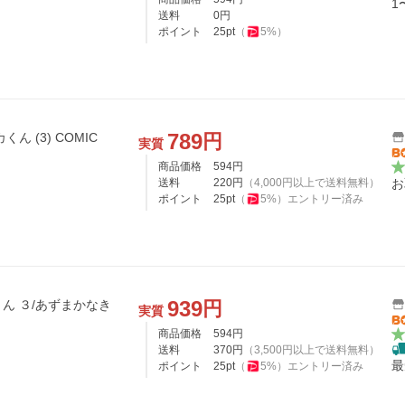
1
送料
0
円
ポイント
25
pt
（
5
%）
789
円
 (3) COMIC
実質
商品価格
594
円
送料
220
円
（
4,000
円以上で送料無料）
お
ポイント
25
pt
（
5
%）
エントリー済み
939
円
ん ３/あずまかなき
実質
商品価格
594
円
送料
370
円
（
3,500
円以上で送料無料）
最
ポイント
25
pt
（
5
%）
エントリー済み