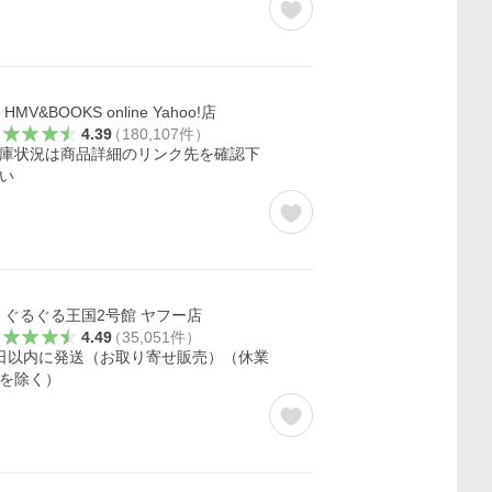
HMV&BOOKS online Yahoo!店
4.39
（
180,107
件
）
庫状況は商品詳細のリンク先を確認下
い
ぐるぐる王国2号館 ヤフー店
4.49
（
35,051
件
）
日以内に発送（お取り寄せ販売）（休業
を除く）