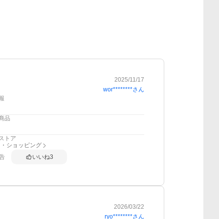
2025/11/17
wor********
さん
報
商品
ストア
ー・ショッピング
告
いいね
3
2026/03/22
ryo********
さん