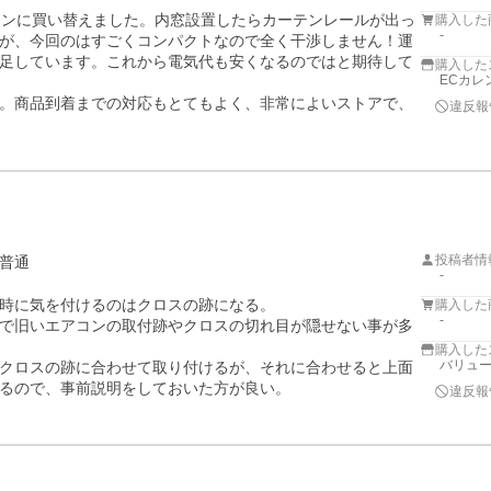
コンに買い替えました。内窓設置したらカーテンレールが出っ
購入した
-
が、今回のはすごくコンパクトなので全く干渉しません！運
足しています。これから電気代も安くなるのではと期待して
購入した
ECカレ
。商品到着までの対応もとてもよく、非常によいストアで、
違反報
投稿者情
普通
-
時に気を付けるのはクロスの跡になる。

購入した
-
で旧いエアコンの取付跡やクロスの切れ目が隠せない事が多
購入した
バリュ
クロスの跡に合わせて取り付けるが、それに合わせると上面
違反報