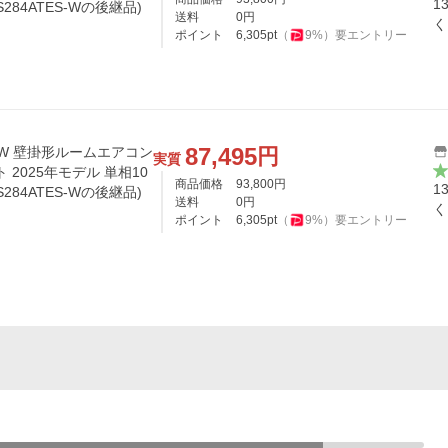
1
284ATES-Wの後継品)
送料
0
円
く
ポイント
6,305
pt
（
9
%）
要エントリー
87,495
円
S-W 壁掛形ルームエアコン
実質
 2025年モデル 単相10
商品価格
93,800
円
1
284ATES-Wの後継品)
送料
0
円
く
ポイント
6,305
pt
（
9
%）
要エントリー