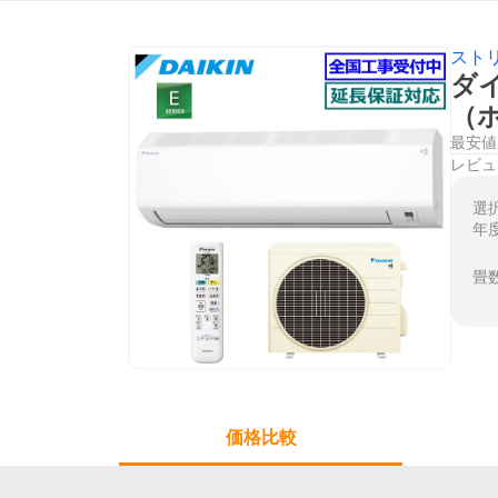
スト
ダイ
（
最安値
レビュ
選
年
畳
価格比較