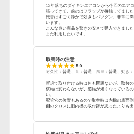
13年落ちのダイキンエアコンから今回のエア
張ってきて、前のはフラップが接触してました
転音はすごく静かで効きもバツグン、非常に満
います。

こんな良い商品を驚きの安さで購入できました
また利用したいです。
取替時の注意
5.0
耐久性
：
普通
音
：
普通
風量
：
普通
効き
：
新規で取り付ける時は何も問題ないが、取替の
横幅は変わらないが、縦幅が短くなっているの
い。

配管穴の位置もあるので取替時は内機の底面側