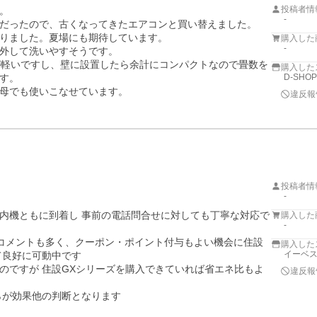
投稿者情


-
だったので、古くなってきたエアコンと買い替えました。

りました。夏場にも期待しています。

購入した
-
外して洗いやすそうです。

が軽いですし、壁に設置したら余計にコンパクトなので畳数を
購入した
す。

D-SHOP
母でも使いこなせています。
違反報
投稿者情
-
内機ともに到着し 事前の電話問合せに対しても丁寧な対応で
購入した
-
コメントも多く、クーポン・ポイント付与もよい機会に住設
購入した
イーベ
良好に可動中です

のですが 住設GXシリーズを購入できていれば省エネ比もよ
違反報