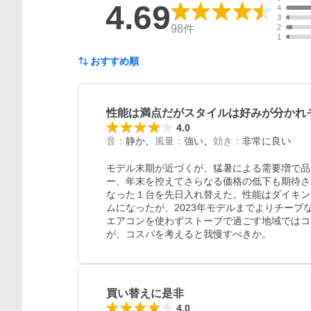
4.69
4
3
98
件
2
1
おすすめ順
性能は満点だがスタイルは好みが分かれ
4.0
音
：
静か
風量
：
強い
効き
：
非常に良い
モデル末期が近づくが、猛暑による需要増で品
ー、年末を控えてさらなる価格の低下も期待さ
なった１台を先日入れ替えた。性能はダイキン
ムになったが、2023年モデルまでよりチー
エアコンを使わずストーブで過ごす地域ではコ
が、コスパを考えると我慢すべきか。
買い替えに是非
4.0