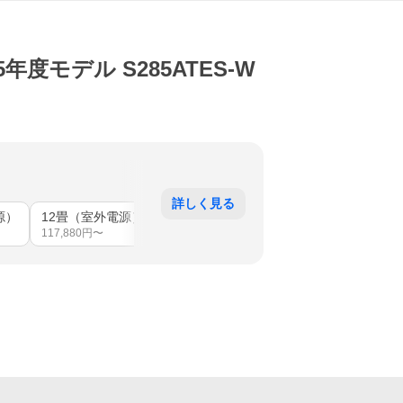
度モデル S285ATES-W
詳しく見る
源）
12畳（室外電源）
14畳（室内電源）
18畳（室内電源）
117,880
円〜
121,790
円〜
148,490
円〜