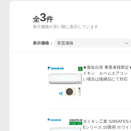
3
全
件
表示価格が安い順に表示しています
表示価格：
実質価格
★最短出荷 事業者様限定★『 
イキン ルームエアコン 
い場合は後継品にて対応
価格比較
ダイキン工業 S285ATE
Eシリーズ 10畳用 ホワイト