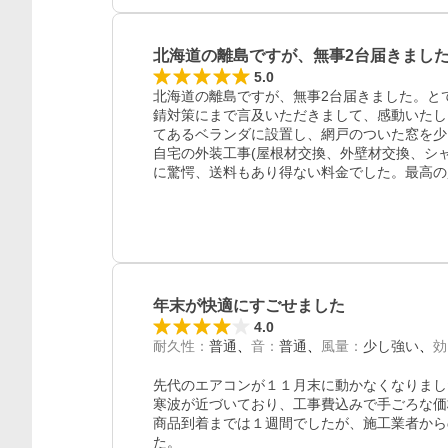
北海道の離島ですが、無事2台届きまし
5.0
北海道の離島ですが、無事2台届きました。と
錆対策にまで言及いただきまして、感動いたし
てあるベランダに設置し、網戸のついた窓を少
自宅の外装工事(屋根材交換、外壁材交換、シ
に驚愕、送料もあり得ない料金でした。最高の
年末が快適にすごせました
4.0
耐久性
：
普通
音
：
普通
風量
：
少し強い
効
先代のエアコンが１１月末に動かなくなりまし
寒波が近づいており、工事費込みで手ごろな価
商品到着までは１週間でしたが、施工業者から
た。
