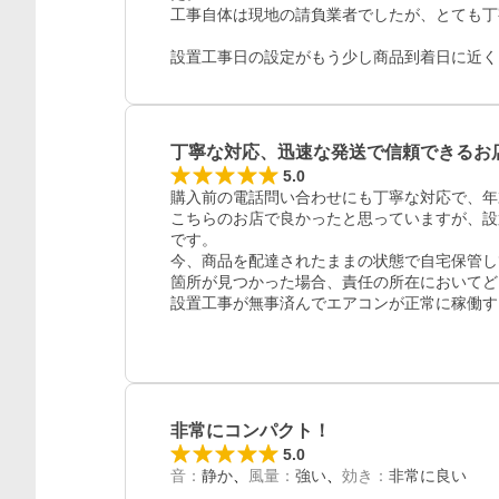
工事自体は現地の請負業者でしたが、とても丁
設置工事日の設定がもう少し商品到着日に近く
レビュー
丁寧な対応、迅速な発送で信頼できるお
5.0
購入前の電話問い合わせにも丁寧な対応で、年
こちらのお店で良かったと思っていますが、設
です。

今、商品を配達されたままの状態で自宅保管し
箇所が見つかった場合、責任の所在においてど
設置工事が無事済んでエアコンが正常に稼働す
非常にコンパクト！
5.0
音
：
静か
風量
：
強い
効き
：
非常に良い