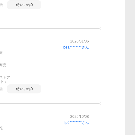
告
いいね
0
2026/01/06
bea********
さん
報
商品
ストア
スト
告
いいね
0
2025/10/08
lp6********
さん
報