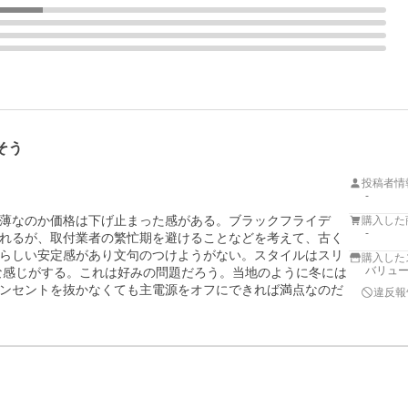
そう
投稿者情
-
薄なのか価格は下げ止まった感がある。ブラックフライデ
購入した
-
れるが、取付業者の繁忙期を避けることなどを考えて、古く
らしい安定感があり文句のつけようがない。スタイルはスリ
購入した
バリュ
プな感じがする。これは好みの問題だろう。当地のように冬には
ンセントを抜かなくても主電源をオフにできれば満点なのだ
違反報