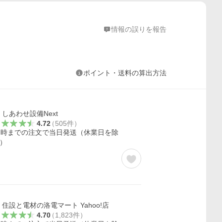
情報の誤りを報告
ポイント・送料の算出方法
しあわせ設備Next
4.72
（
505
件
）
2時までの注文で当日発送（休業日を除
）
住設と電材の洛電マート Yahoo!店
4.70
（
1,823
件
）