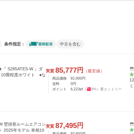
条件指定：
中古を含む
85,777
円
S285ATES-W 』ダ
実質
（最安値）
10畳程度ホワイト ●な
商品価格
92,000
円
1
送料
0
円
く
ポイント
6,223
pt
（
9
%）
要エントリー
87,495
円
S-W 壁掛形ルームエアコン
実質
 2025年モデル 単相10
商品価格
93,800
円