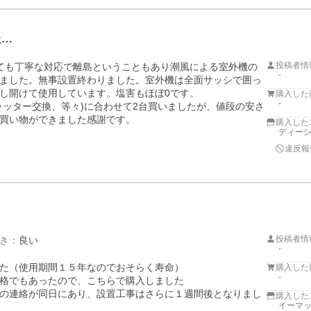
た…
投稿者情
ても丁寧な対応で離島ということもあり潮風による室外機の
-
ました。無事設置終わりました。室外機は全面サッシで囲っ
し開けて使用しています。塩害もほぼ0です。

購入した
-
ャッター交換、等々)に合わせて2台買いましたが、値段の安さ
買い物ができました感謝です。
購入した
ディーシ
違反報
投稿者情
き
：
良い
-
た（使用期間１５年なのでおそらく寿命）

購入した
-
格でもあったので、こちらで購入しました

の連絡が同日にあり、設置工事はさらに１週間後となりまし
購入した
イーマ