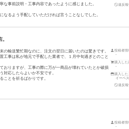
寧な事前説明・工事内容であったように感じました。

違反報
になるよう手配していただければ言うことなしでした。
店。
投稿者情
末の輸送繁忙期なのに、注文の翌日に届いたのは驚きです。

-
置工事は私が地元で手配した業者で、１月中旬過ぎとのこと
購入した
-
ておりますが、工事の際に万が一商品が壊れていたとか破損
う対応したらよいか不安です。

購入した
ることを祈るばかりです。
イーベ
違反報
投稿者情
-