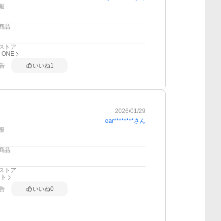
報
商品
ストア
 ONE
告
いいね
1
2026/01/29
ear********
さん
報
商品
ストア
スト
告
いいね
0