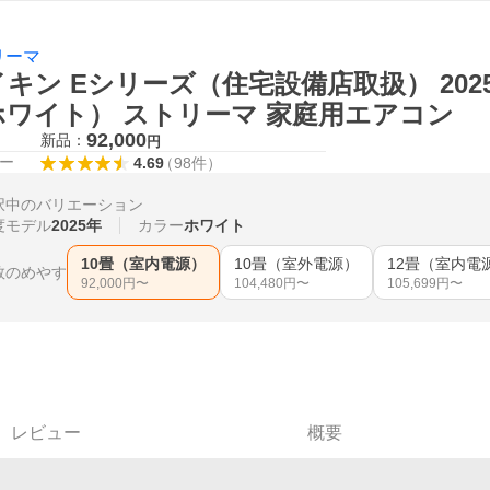
リーマ
キン Eシリーズ（住宅設備店取扱） 2025年
ホワイト） ストリーマ 家庭用エアコン
92,000
新品：
円
ー
4.69
（
98
件
）
択中のバリエーション
度モデル
2025年
カラー
ホワイト
10畳（室内電源）
10畳（室外電源）
12畳（室内電
数のめやす
92,000
円〜
104,480
円〜
105,699
円〜
レビュー
概要