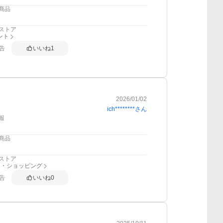
商品
ストア
ント
告
いいね
1
2026/01/02
ich********
さん
報
商品
ストア
ー・ショッピング
告
いいね
0