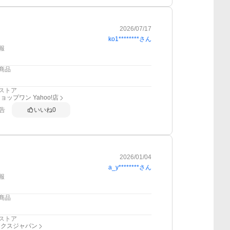
2026/07/17
ko1********
さん
報
商品
ストア
ョップワン Yahoo!店
告
いいね
0
2026/01/04
a_y********
さん
報
商品
ストア
ックスジャパン