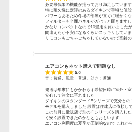
必要最低限の機能が揃っており満足しています。
特に耐久性に定評のあるダイキンで手頃な値段
パワーもあるため冬場の部屋が直ぐに暖かくな
フィルターも全面パネルがガバッと開きますし
かなりコンパクトなので10畳用を買いました
間違えたか不安になるくらいスッキリしていま
リモコンもごちゃごちゃしていないので高齢の
エアコンもネット購入で問題なし
5.0
音
：
普通
風量
：
普通
効き
：
普通
発送は年末にもかかわらず希望日時に室外・室
安心して注文に至れました

ダイキンのスタンダードEシリーズで充分との
モデルを購入しました 設置は住建店に依頼して
この前月に量販店で別のＦシリーズを購入した
く安く設置できたのかなともおもいます
