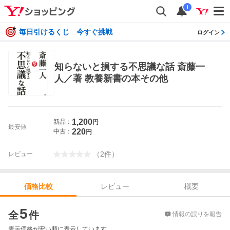
i
毎日引けるくじ 今すぐ挑戦
ログイン
知らないと損する不思議な話 斎藤一
人／著 教養新書の本その他
1,200
新品：
円
最安値
220
中古：
円
（
2
件
）
レビュー
レビュー
概要
価格比較
価格比較
5
全
件
情報の誤りを報告
表示価格が安い順に表示しています