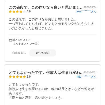
この値段で、この作りなら良いと思いまし…
2021/05/24
ykw********
さん
4.0
この値段で、この作りなら良いと思いました。

一つ言わしてもらえば…ピンをとめるリングがもう少し太
い方が良かったと感じました。
購入したストア
ネットオフ ヤフー店
違反報告
いいね
0
とてもよかったです。何故人は生まれ変わ…
2024/10/04
mto********
さん
5.0
とてもよかったです。

何故人は生まれ変わるのか、魂の成長とは？などの答えが
あります。

「愛と光と忍耐」言い続けましょう。