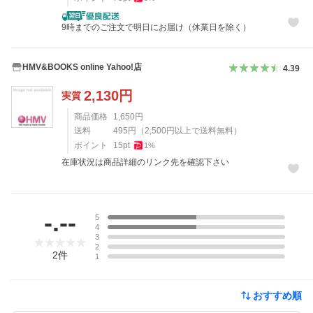
9時までのご注文で明日にお届け（休業日を除く）
HMV&BOOKS online Yahoo!店
4.39
2,130
円
実質
商品価格
1,650
円
送料
495
円
（
2,500
円以上で送料無料）
ポイント
15
pt
1
%
在庫状況は商品詳細のリンク先を確認下さい
レビュー
-.--
5
4
3
2
2
件
1
おすすめ順