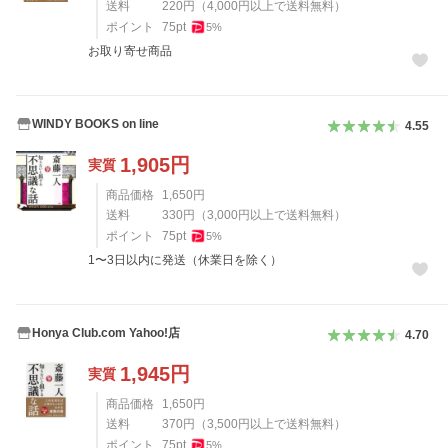
送料
220
円
（
4,000
円以上で送料無料）
ポイント
75
pt
5
%
お取り寄せ商品
WINDY BOOKS on line
4.55
1,905
円
実質
商品価格
1,650
円
送料
330
円
（
3,000
円以上で送料無料）
ポイント
75
pt
5
%
1〜3日以内に発送（休業日を除く）
Honya Club.com Yahoo!店
4.70
1,945
円
実質
商品価格
1,650
円
送料
370
円
（
3,500
円以上で送料無料）
ポイント
75
pt
5
%