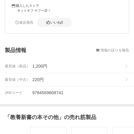
購入したストア
ネットオフ ヤフー店
違反報告
いいね
0
概要
製品情報
情報の誤りを報告
1,200
円
最安値（新品）
220
円
最安値（中古）
9784569808741
JANコード
「
教養新書の本その他
」の売れ筋製品