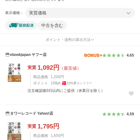
実質価格
表示価格：
中古を含む
ポイント・送料の算出方法
ebookjapan ヤフー店
4.65
1,092
円
実質
（最安値）
商品価格
1,200
円
ポイント
108
pt
10
%
要エントリー
注文確認後0日以内にご提供（休業日を除く）
タワーレコード Yahoo!店
4.59
1,795
円
実質
商品価格
1,650
円