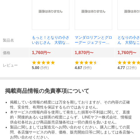
もっと！となりの小さ
マンダロリアンとグロ
となりの小さ
製品名
いおじさん 大切なこ
ーグー ジェフリー・
ん 大切なこ
とのほぼ９割は手のひ
ブラウン／作 とみな
９割は手のひ
1,760
1,870
1,760
らサイズに教わった
があきこ／訳
に教わった 
価格
円〜
円〜
円〜
２ 瀬知洋司／著
／著
レビュー
5.00
(
5
件)
4.67
(
9
件)
4.77
(
22
件)
掲載商品情報の免責事項について
掲載している情報の精度には万全を期しておりますが、その内容の正確
性、安全性、有用性を保証するものではありません。
本サービスの情報内容を使用して発生した損害や不利益に関して、直接
的・間接的あるいは損害の程度によらず、 LINEヤフー株式会社、情報提
供会社各社および商品販売店舗各社は一切の責任を負いません。
製品に関しましては製造元へお問い合わせください。購入に際しての質
問、各店舗サービスの内容、価格、販売開始日等に関しましては各店舗へ
お問い合わせください。