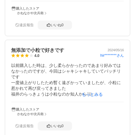
味も美味しくこれではすぐ無くなりそうです。良いです
購入したストア
かねなかや次兵衛
違反報告
いいね
0
無添加で小粒で好きです
2024/05/16
hir********
さん
4.0
以前購入した時は、少し柔らかかったのであまり好みでは
なかったのですが、今回はシャキシャキしていてバッチリ
です

一度値上がりしたため暫く遠ざかっていましたが、小粒に
惹かれて再び戻ってきました

福井のらっきょうは小粒なのか知人から頂いた物も小粒で
もっとみる
好みでした(たまたま？)

購入したストア
かねなかや次兵衛
違反報告
いいね
0