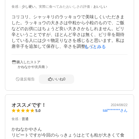
食感
：
少し硬い
実際に食べてみたおいしさの評価
：
おいしい
コリコリ、シャッキリのラッキョウで美味しくいただきま
した。ラッキョウの大きさは中粒から小粒のもので、ご飯
などのお供にはちょうど良い大きさかもしれません。ピリ
辛ということですが、ほとんど辛さは無く、ピリ辛を期待
している人には少々物足りなさを感じると思います。私は
唐辛子を追加して保存し、辛さを調整しています。一袋の
もっとみる
量が少なく、あっという間に無くなりましたので、またリ
ピートしたいと思います。
購入したストア
かねなかや次兵衛
違反報告
いいね
0
オススメです！
2024/08/22
sal********
さん
5.0
食感
：
普通
かねなかやさん

リピートですが今回のらっきょうはとても粒が大きくて食