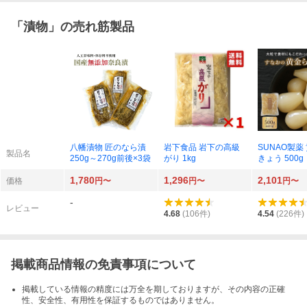
「
漬物
」の売れ筋製品
八幡漬物 匠のなら漬
岩下食品 岩下の高級
SUNAO製薬
製品名
250g～270g前後×3袋
がり 1kg
きょう 500g
1,780
1,296
2,101
価格
円〜
円〜
円〜
-
レビュー
4.68
(
106
件)
4.54
(
226
件)
掲載商品情報の免責事項について
掲載している情報の精度には万全を期しておりますが、その内容の正確
性、安全性、有用性を保証するものではありません。