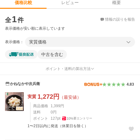
レビュー
概要
価格比較
価格比較
1
全
件
情報の誤りを報告
表示価格が安い順に表示しています
実質価格
表示価格：
中古を含む
ポイント・送料の算出方法
かねなかや次兵衛
4.83
1,272
円
実質
（最安値）
商品価格
1,399
円
送料
0
円
ポイント
127
pt
10
%
要エントリー
1〜2日以内に発送（休業日を除く）