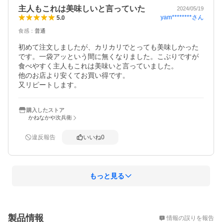
主人もこれは美味しいと言っていた
2024/05/19
yam********
さん
5.0
食感
：
普通
初めて注文しましたが、カリカリでとっても美味しかった
です。一袋アッという間に無くなりました。こぶりですが
食べやすく主人もこれは美味いと言っていました。

他のお店より安くてお買い得です。

又リピートします。
購入したストア
かねなかや次兵衛
違反報告
いいね
0
もっと見る
概要
製品情報
情報の誤りを報告