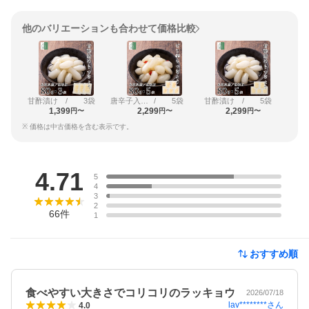
他のバリエーションも合わせて価格比較
甘酢漬け
/
3袋
唐辛子入りピリ辛
/
5袋
甘酢漬け
/
5袋
1,399
2,299
2,299
円〜
円〜
円〜
※ 価格は中古価格を含む表示です。
レビュー
4.71
5
4
3
2
66
件
1
おすすめ順
食べやすい大きさでコリコリのラッキョウ
2026/07/18
lav********
さん
4.0