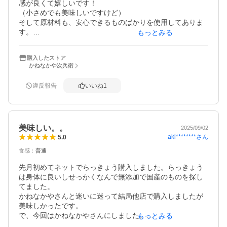
感が良くて嬉しいです！

（小さめでも美味しいですけど）

そして原材料も、安心できるものばかりを使用してありま
す。

もっとみる
知人や家族にプレゼントしたり、お店を紹介したりしてい
ます。

購入したストア
発送の際の梱包も、丁寧で商品が綺麗な状態で届くのも嬉
かねなかや次兵衛
しいですね。

ずっと販売してもらいたいです。
違反報告
いいね
1
美味しい。。
2025/09/02
aki********
さん
5.0
食感
：
普通
先月初めてネットでらっきょう購入しました。らっきょう
は身体に良いしせっかくなんで無添加で国産のものを探し
てました。

かねなかやさんと迷いに迷って結局他店で購入しましたが
美味しかったです。

で、今回はかねなかやさんにしました。

もっとみる
やや小ぶりですが逆に食べやすいですね。
