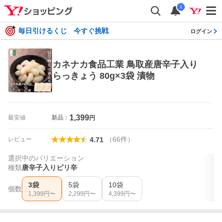
i
毎日引けるくじ 今すぐ挑戦
ログイン
カネナカ食品工業 鳥取産唐辛子入り
らっきょう 80g×3袋 漬物
1,399
最安値
新品：
円
（
66
件
）
レビュー
4.71
選択中のバリエーション
種類
唐辛子入りピリ辛
3袋
5袋
10袋
個数
1,399
円〜
2,299
円〜
4,399
円〜