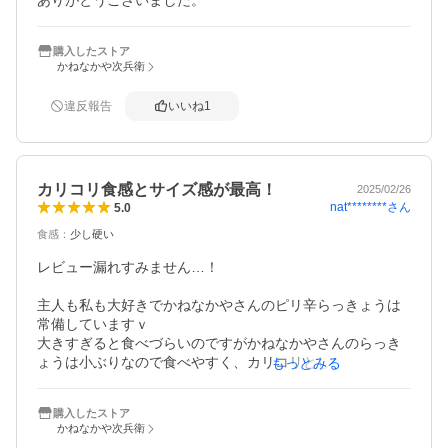
ありがとうございました。
購入したストア
かねなかや次兵衛
違反報告
いいね
1
カリコリ食感とサイズ感が最高！
2025/02/26
nat********
さん
5.0
食感
：
少し硬い
レビュー漏れすみません…！

主人も私も大好きでかねなかやさんのピリ辛らっきょうは
常備していますｖ

大きすぎると食べづらいのですがかねなかやさんのらっき
ょうは小ぶりなので食べやすく、カリコリとした食感が堪
もっとみる
りません。

これからも愛用させて頂きますね♪
購入したストア
かねなかや次兵衛