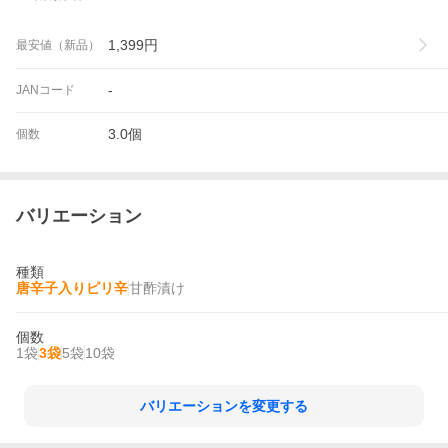
1,399
円
最安値（新品）
-
JANコード
3.0個
個数
バリエーション
種類
唐辛子入りピリ辛
甘酢漬け
個数
1袋
3袋
5袋
10袋
バリエーションを変更する