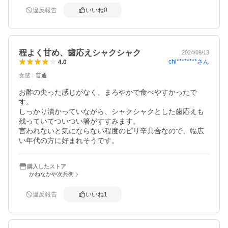
違反報告
いいね
0
程よく甘め、歯応えシャクシャク
2024/09/13
chi********
さん
4.0
食感
：
普通
お酢の尖った感じがなく、まろやかで食べやすかったで
す。

しっかり漬かっていながら、シャクシャクとした歯応えも
残っていてついつい箸がすすみます。

言われないと気にならない程度のピリ辛具合なので、幅広
い年代の方に好まれそうです。
購入したストア
かねなかや次兵衛
違反報告
いいね
1