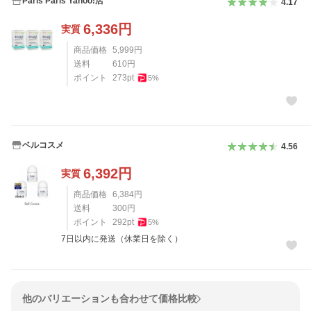
Paris Paris Yahoo!店
4.17
6,336
円
実質
商品価格
5,999
円
送料
610
円
ポイント
273
pt
5
%
ベルコスメ
4.56
6,392
円
実質
商品価格
6,384
円
送料
300
円
ポイント
292
pt
5
%
7日以内に発送（休業日を除く）
他のバリエーションも合わせて価格比較