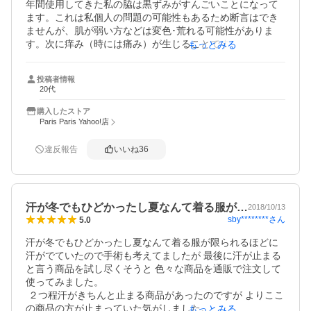
年間使用してきた私の脇は黒ずみがすんごいことになって
ます。これは私個人の問題の可能性もあるため断言はでき
ませんが、肌が弱い方などは変色･荒れる可能性がありま
す。次に痒み（時には痛み）が生じることです。痒みは他
もっとみる
の方のレビューを見てもらえば分かると思いますが慣れる
しかありません。痛みというのは私の場合、脇毛を処理し
投稿者情報
た後にこの商品を塗った時に発生します。恐らく剃刀後の
20代
使用はそもそも推奨されていないのでしない方が良いので
すが私はほぼ毎日使用しなくては気が済まないため何日か
購入したストア
に一回は（脇毛の処理後の使用によって）痛みが発生しま
Paris Paris Yahoo!店
す。私の脇の黒ずみはもしかしたらそのせいかもしれませ
ん。そして最後に人によっては毎日塗らないといけないこ
違反報告
いいね
36
とです。これは重度のワキガや多汗症の人にあてはまりま
す。私の場合1日塗らなかっただけで汗もでますし、匂いも
します。今まで様々な商品を試してきたけどあんまり効果
が無かったって方なんかは恐らく毎日塗ってかないと効果
汗が冬でもひどかったし夏なんて着る服が…
2018/10/13
を持続する方は無理だと思います。んー、文字数が足りま
sby********
さん
5.0
せん。
汗が冬でもひどかったし夏なんて着る服が限られるほどに
汗がでていたので手術も考えてましたが 最後に汗が止まる
と言う商品を試し尽くそうと 色々な商品を通販で注文して
使ってみました。  

 ２つ程汗がきちんと止まる商品があったのですが よりここ
の商品の方が止まっていた気がしました。

もっとみる