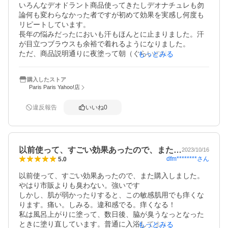
いろんなデオドラント商品使ってきたしデオナチュレも勿
論何も変わらなかった者ですが初めて効果を実感し何度も
リピートしています。

長年の悩みだったにおいも汗もほんとに止まりました。汗
が目立つブラウスも余裕で着れるようになりました。

ただ、商品説明通りに夜塗って朝（ぐらいの時間差で）ち
もっとみる
ゃんと洗い落とさないと乾燥してパサパサになり痒みが出
てきます。ちゃんと洗っていれば問題ありません。
購入したストア
Paris Paris Yahoo!店
違反報告
いいね
0
以前使って、すごい効果あったので、また…
2023/10/16
dfm********
さん
5.0
以前使って、すごい効果あったので、また購入しました。
やはり市販よりも臭わない。強いです

しかし、肌が弱かったりすると、この敏感肌用でも痒くな
ります。痛い。しみる。違和感でる。痒くなる！

私は風呂上がりに塗って、数日後、脇が臭うなっとなった
ときに塗り直しています。普通に入浴してます。何日かた
もっとみる