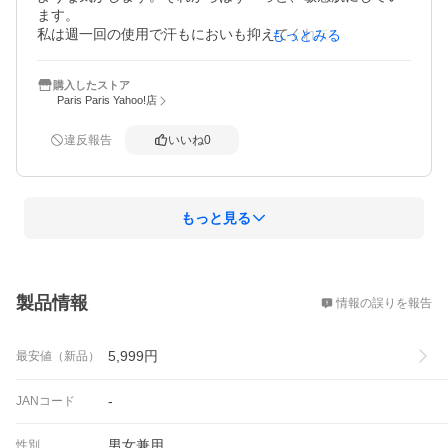
ます。

私は週一回の使用で汗もにおいも抑えてくれて楽ちんで
もっとみる
す。これから薄着になるので、重宝します。
購入したストア
Paris Paris Yahoo!店
違反報告
いいね
0
もっと見る
概要
製品情報
情報の誤りを報告
5,999
円
最安値（新品）
-
JANコード
男女兼用
性別