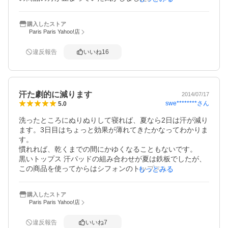
切実に汗で困ってる人は騙されたと思って一度でも使用し
てみて欲しいです。少し痒みもでるのは確かですが どの商
購入したストア
品でもキチンと効くのは痒みが出る気がしますし 合う合わ
Paris Paris Yahoo!店
ないもあると思いますが 私はこの商品と出会えて本当に良
かったと思います。

違反報告
いいね
16
 今まで 汗が出ることを考えての服装しかできなかったけれ
ど キチンと好きな服を着れるようになりました。
汗た劇的に減ります
2014/07/17
swe********
さん
5.0
洗ったところにぬりぬりして寝れば、夏なら2日は汗が減り
ます。3日目はちょっと効果が薄れてきたかなってわかりま
す。

慣れれば、乾くまでの間にかゆくなることもないです。

黒いトップス 汗パッドの組み合わせが夏は鉄板でしたが、
この商品を使ってからはシフォンのトップスも着れるよう
もっとみる
になり、とてもうれしいです。

汗どめの手術が失敗して再手術するのも怖いので、他にす
購入したストア
ごい商品がでない限り一生これを使い続けると思います。

Paris Paris Yahoo!店
エティアキシル様様です。

1で大体3～4カ月くらいは持ちますよ。

違反報告
いいね
7
3個セットを注文したら2週間近く配送に時間がかかったの