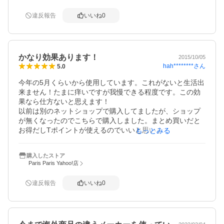
違反報告
いいね
0
かなり効果あります！
2015/10/05
hah********
さん
5.0
今年の5月くらいから使用しています。これがないと生活出
来ません！たまに痒いですが我慢できる程度です。この効
果なら仕方ないと思えます！

以前は別のネットショップで購入してましたが、ショップ
が無くなったのでこちらで購入しました。まとめ買いだと
お得だしTポイントが使えるのでいいと思います！注文して
もっとみる
から5日程で届きました。
購入したストア
Paris Paris Yahoo!店
違反報告
いいね
0