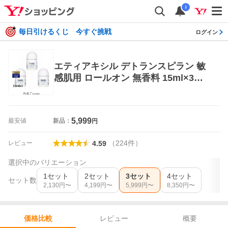
i
毎日引けるくじ 今すぐ挑戦
ログイン
エティアキシル デトランスピラン 敏
感肌用 ロールオン 無香料 15ml×3本
制汗、デオドラント剤
5,999
最安値
新品：
円
（
224
件
）
レビュー
4.59
選択中のバリエーション
1セット
2セット
3セット
4セット
セット数
2,130
円〜
4,199
円〜
5,999
円〜
8,350
円〜
レビュー
概要
価格比較