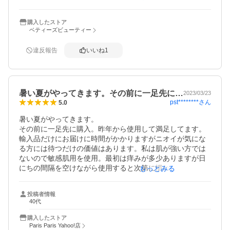
つと薬に慣れるのか、痒くないときがありますが、少し違
和感はでてます、我慢！

購入したストア
ベティーズビューティー
違反報告
いいね
1
暑い夏がやってきます。その前に一足先に…
2023/03/23
pst********
さん
5.0
暑い夏がやってきます。

その前に一足先に購入。昨年から使用して満足してます。
輸入品だけにお届けに時間がかかりますがニオイが気にな
る方には待つだけの価値はあります。私は肌が強い方では
ないので敏感肌用を使用。最初は痒みが多少ありますが日
にちの間隔を空けながら使用すると次第に慣れてきます。
もっとみる
初めて使用される方はこちらを試してからでもいいかも。
投稿者情報
40代
購入したストア
Paris Paris Yahoo!店