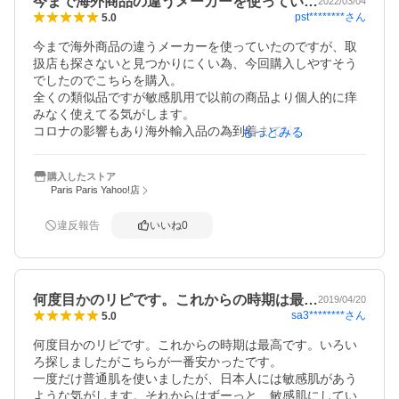
今まで海外商品の違うメーカーを使ってい…
2022/03/04
pst********
さん
5.0
今まで海外商品の違うメーカーを使っていたのですが、取
扱店も探さないと見つかりにくい為、今回購入しやすそう
でしたのでこちらを購入。

全くの類似品ですが敏感肌用で以前の商品より個人的に痒
みなく使えてる気がします。

コロナの影響もあり海外輸入品の為到着まで時間かかりま
もっとみる
すが品質には間違いないと思います。

リピありです！
購入したストア
Paris Paris Yahoo!店
違反報告
いいね
0
何度目かのリピです。これからの時期は最…
2019/04/20
sa3********
さん
5.0
何度目かのリピです。これからの時期は最高です。いろい
ろ探しましたがこちらが一番安かったです。

一度だけ普通肌を使いましたが、日本人には敏感肌があう
ような気がします。それからはずーっと、敏感肌にしてい