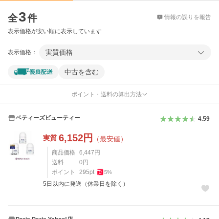
価格比較
3
全
件
情報の誤りを報告
表示価格が安い順に表示しています
実質価格
表示価格：
中古を含む
ポイント・送料の算出方法
ベティーズビューティー
4.59
6,152
円
実質
（最安値）
商品価格
6,447
円
送料
0
円
ポイント
295
pt
5
%
5日以内に発送（休業日を除く）