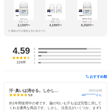
1セット
2セット
4セット
2,130
4,199
8,350
円〜
円〜
円〜
※ 価格は中古価格を含む表示です。
レビュー
4.59
5
4
3
2
224
件
1
おすすめ順
汗･臭いは消せる。しかし…
2021/11/08
aih********
さん
5.0
約1年間使用中の者です。脇の匂いも汗もほぼ完璧に消して
くれる優秀な商品です。しかし、注意点がいくつか。まず1