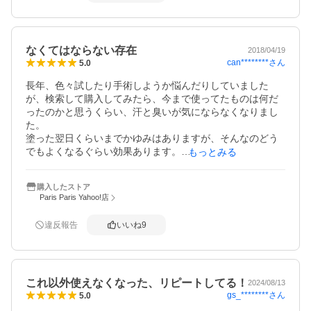
で、なくなる前に買い置きをおすすめします。
なくてはならない存在
2018/04/19
can********
さん
5.0
長年、色々試したり手術しようか悩んだりしていました
が、検索して購入してみたら、今まで使ってたものは何だ
ったのかと思うくらい、汗と臭いが気にならなくなりまし
た。

塗った翌日くらいまでかゆみはありますが、そんなのどう
でもよくなるぐらい効果あります。

もっとみる
正直、これがないと不安でしょうがないくらいです。

購入したストア
今回Paris Paris Yahoo!店で初めて購入させていただきまし
Paris Paris Yahoo!店
たが、到着も早くて箱にも商品名など書いてないのでとて
も安心しました。

違反報告
いいね
9
ありがとうございました。

また購入したいです。
これ以外使えなくなった、リピートしてる！
2024/08/13
gs_********
さん
5.0