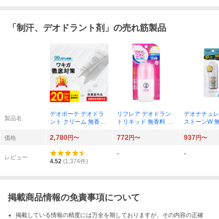
「
制汗、デオドラント剤
」の売れ筋製品
デオボーテ デオドラ
リフレア デオドラン
デオナチュレ
製品名
ント クリーム 無香料
トリキッド 無香料 50
ストーンW 無
30g×1コ
mL ロート製薬 ×1個
g ×1個
2,780
772
937
価格
円〜
円〜
円〜
-
-
レビュー
4.52
(
1,374
件)
掲載商品情報の免責事項について
掲載している情報の精度には万全を期しておりますが、その内容の正確