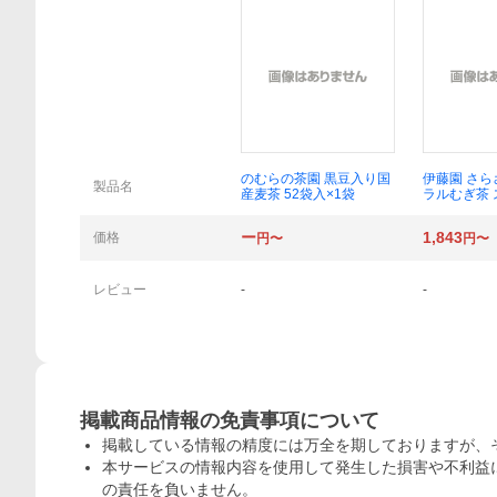
概要
のむらの茶園 黒豆入り国
伊藤園 さ
製品名
産麦茶 52袋入×1袋
ラルむぎ茶 
0本入×1個
ー
1,843
価格
円〜
円〜
レビュー
-
-
掲載商品情報の免責事項について
掲載している情報の精度には万全を期しておりますが、
本サービスの情報内容を使用して発生した損害や不利益に
の責任を負いません。