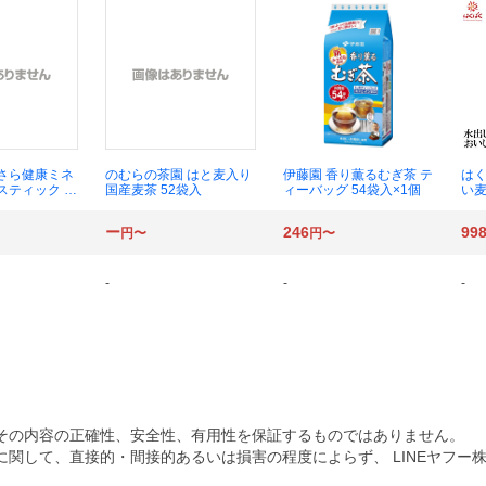
らさら健康ミネ
のむらの茶園 はと麦入り
伊藤園 香り薫るむぎ茶 テ
はく
スティック 10
国産麦茶 52袋入
ィーバッグ 54袋入×1個
い麦
入）
ー
246
99
円〜
円〜
-
-
-
その内容の正確性、安全性、有用性を保証するものではありません。
関して、直接的・間接的あるいは損害の程度によらず、 LINEヤフー