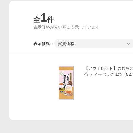
1
全
件
表示価格が安い順に表示しています
表示価格：
実質価格
価格比較
【アウトレット】のむらの
茶 ティーバッグ 1袋（52