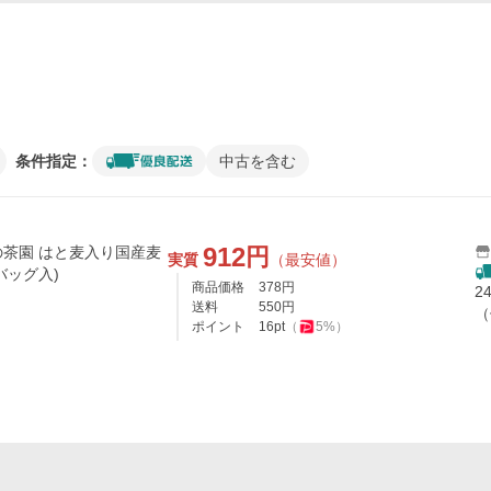
条件指定：
中古を含む
912
円
茶園 はと麦入り国産麦
実質
（最安値）
バッグ入)
商品価格
378
円
2
送料
550
円
（
ポイント
16
pt
（
5
%）