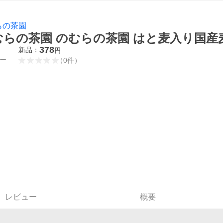
らの茶園
らの茶園 のむらの茶園 はと麦入り国産麦
378
新品：
円
ー
（
0
件
）
レビュー
概要