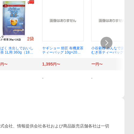
ばく 水出しでおいし
ヤギショー 焙匠 有機麦茶
小谷穀粉 みんなで楽しむ
茶 1L用 360g（18袋
ティーバッグ 10g×20袋
むぎ茶ティーバッグ1L用
2個
入 3個
52袋入×1袋
8
1,395
ー
円〜
円〜
円〜
-
-
株式会社、情報提供会社各社および商品販売店舗各社は一切