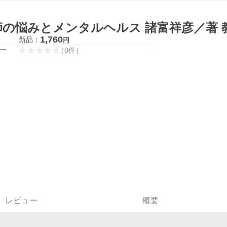
師の悩みとメンタルヘルス 諸富祥彦／著 
1,760
新品：
円
ー
（
0
件
）
レビュー
概要