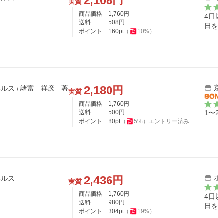
2,108
円
実質
商品価格
1,760
円
4日
送料
508
円
日を
ポイント
160
pt
（
10
%）
2,180
円
ルス / 諸富 祥彦 著
実質
商品価格
1,760
円
送料
500
円
1〜
ポイント
80
pt
（
5
%）
エントリー済み
2,436
円
ヘルス
実質
商品価格
1,760
円
4日
送料
980
円
日を
ポイント
304
pt
（
19
%）