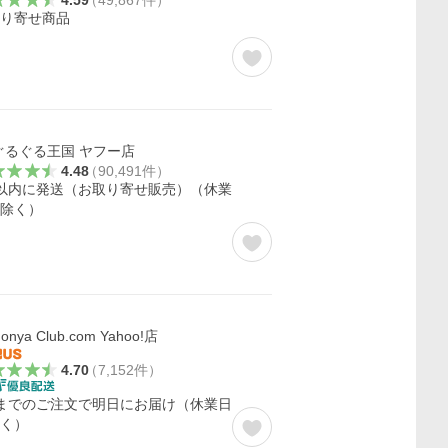
4.59
（
49,867
件
）
り寄せ商品
ぐるぐる王国 ヤフー店
4.48
（
90,491
件
）
以内に発送（お取り寄せ販売）（休業
除く）
onya Club.com Yahoo!店
4.70
（
7,152
件
）
までのご注文で明日にお届け（休業日
く）