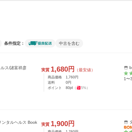
条件指定：
中古を含む
1,680
円
ルス/諸富祥彦
実質
（最安値）
商品価格
1,760
円
1〜
送料
0
円
ポイント
80
pt
（
5
%）
1,900
円
ンタルヘルス Book
実質
商品価格
1,760
円