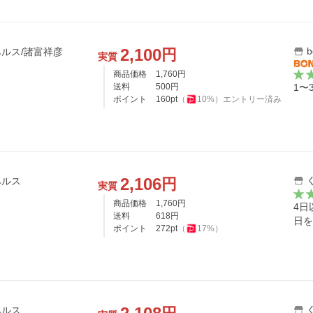
2,100
b
円
ルス/諸富祥彦
実質
商品価格
1,760
円
送料
500
円
1〜
ポイント
160
pt
（
10
%）
エントリー済み
2,106
円
ヘルス
実質
商品価格
1,760
円
4日
送料
618
円
日を
ポイント
272
pt
（
17
%）
ヘルス