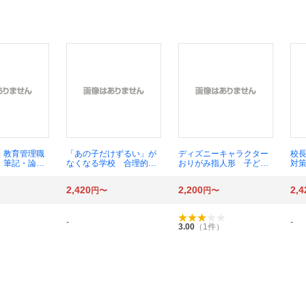
・教育管理職
「あの子だけずるい」が
ディズニーキャラクター
校
 筆記・論
なくなる学校 合理的配
おりがみ指人形 子ども
対策
１冊で学べ
慮を支える基礎的環境整
と遊べる！飾れる！ （Ｐ
職
２７年版 窪田
備 野口晃菜／編著 岡田
ｒｉＰｒｉブックス） い
ズ 
2,420
2,200
2,4
円〜
円〜
 久保田正己
悦子／〔ほか〕著
しばしなおこ／著
会
育管理職試験
／著
-
-
3.00
（
1
件）