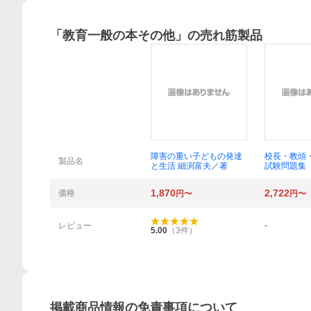
「
教育一般の本その他
」の売れ筋製品
概要
障害の重い子どもの発達
校長・教頭
製品名
と生活 細渕富夫／著
試験問題集
文・面接が
る！ ２０
1,870
2,722
価格
円〜
円〜
眞二／監修
／編著 教
問題研究会
レビュー
-
5.00
（
3
件）
掲載商品情報の免責事項について