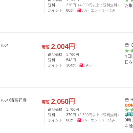
送料
220
円
（
4,000
円以上で送料無料）
お取
ポイント
80
pt
（
5
%）
エントリー済み
2,004
円
ヘルス
実質
商品価格
1,760
円
4日
送料
548
円
日を
ポイント
304
pt
（
19
%）
2,050
H
円
ルス/諸富祥彦
実質
商品価格
1,760
円
送料
370
円
（
3,500
円以上で送料無料）
9時
ポイント
80
pt
（
5
%）
エントリー済み
を除