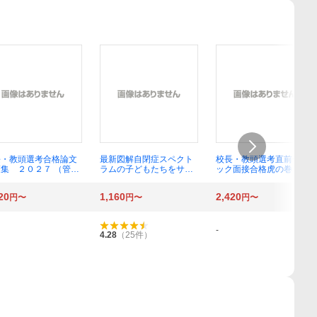
長・教頭選考合格論文
最新図解自閉症スペクト
校長・教頭選考直前チェ
集 ２０２７ （管理
ラムの子どもたちをサポ
ック面接合格虎の巻 ２
選考合格対策シリー
ートする本 理解を深
０２７ 学校管理職研究会
３） 学校管理職研究
め、支援する （発達障害
／編
20
1,160
2,420
円〜
円〜
円〜
／編
を考える 心をつなぐ）
榊原洋一／著
-
4.28
（
25
件）