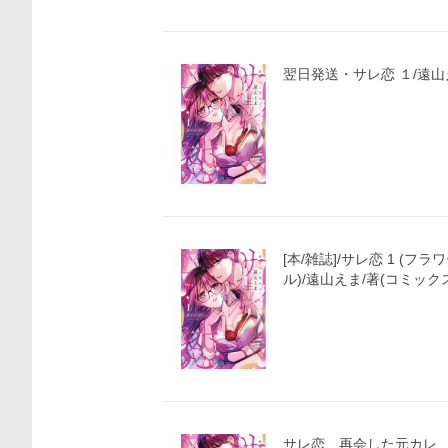
翌日発送・サレ恋 １/遠山
価格比較
[本/雑誌]/サレ恋 1 (フ
ル)/遠山えま/著(コミック
サレ恋 再会した元カレ １