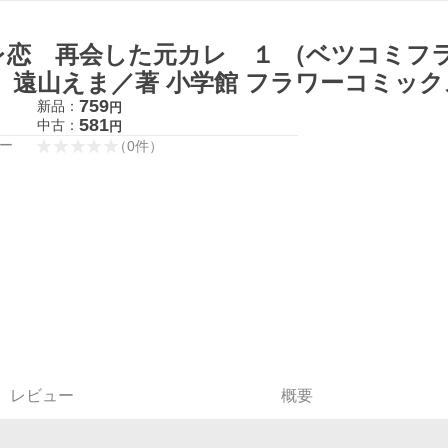
レ恋 再会した元カレ １ （ベツコミフ
） 遠山えま／著 小学館 フラワーコミック
759
新品：
円
581
中古：
円
ー
（
0
件
）
レビュー
概要