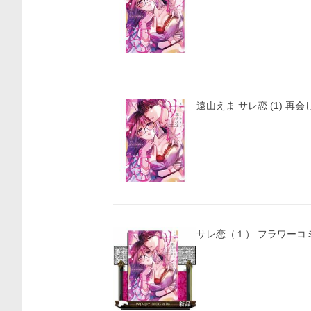
遠山えま サレ恋 (1) 再会
サレ恋（１） 