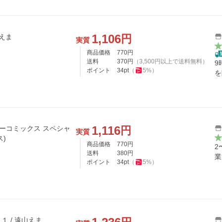
1,106
円
えま
実質
商品価格
770
円
送料
370
円
（
3,500
円以上で送料無料）
9
ポイント
34
pt
（
5
%）
を
1,116
円
ラワーコミックス スペシャ
実質
ス)
商品価格
770
円
2
送料
380
円
業
ポイント
34
pt
（
5
%）
 / 遠山えま