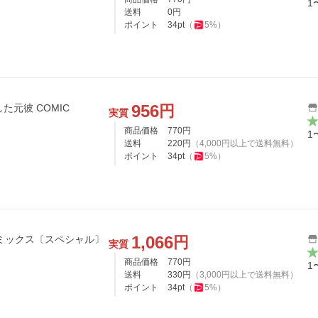
1
送料
0
円
ポイント
34
pt
（
5
%）
956
円
した元彼 COMIC
実質
商品価格
770
円
1
送料
220
円
（
4,000
円以上で送料無料）
ポイント
34
pt
（
5
%）
1,066
円
フラワーコミックス〔スペシャル〕
実質
商品価格
770
円
1
送料
330
円
（
3,000
円以上で送料無料）
ポイント
34
pt
（
5
%）