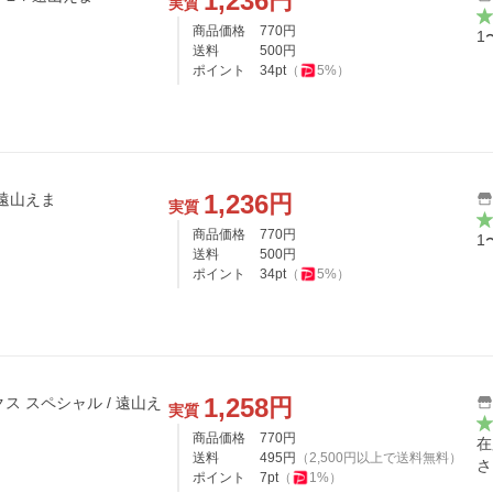
1,236
円
実質
商品価格
770
円
1
送料
500
円
ポイント
34
pt
（
5
%）
1,236
円
/遠山えま
実質
商品価格
770
円
1
送料
500
円
ポイント
34
pt
（
5
%）
1,258
円
ス スペシャル / 遠山え
実質
商品価格
770
円
在
送料
495
円
（
2,500
円以上で送料無料）
さ
ポイント
7
pt
（
1
%）