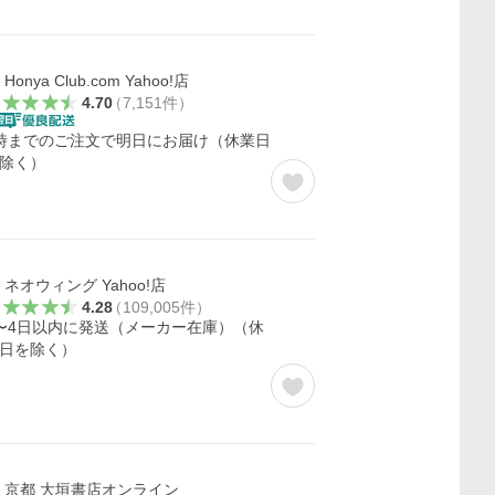
Honya Club.com Yahoo!店
4.70
（
7,151
件
）
時までのご注文で明日にお届け（休業日
除く）
ネオウィング Yahoo!店
4.28
（
109,005
件
）
〜4日以内に発送（メーカー在庫）（休
日を除く）
京都 大垣書店オンライン