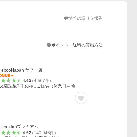
情報の誤りを報告
ポイント・送料の算出方法
ebookjapan ヤフー店
4.65
（
4,567
件
）
文確認後0日以内にご提供（休業日を除
）
bookfanプレミアム
4.62
（
140,946
件
）