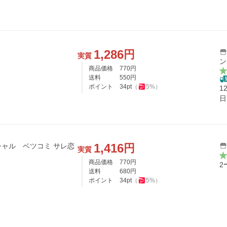
1,286
円
実質
ン
商品価格
770
円
送料
550
円
ポイント
34
pt
（
5
%）
1
日
1,416
円
 ベツコミ サレ恋
実質
商品価格
770
円
2
送料
680
円
ポイント
34
pt
（
5
%）