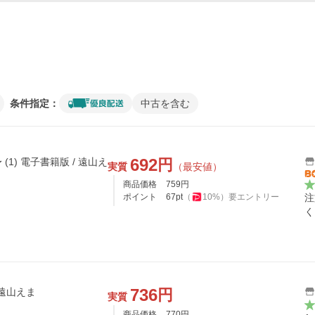
条件指定：
中古を含む
692
円
1) 電子書籍版 / 遠山え
実質
（最安値）
商品価格
759
円
ポイント
67
pt
（
10
%）
要エントリー
注
く
736
円
/遠山えま
実質
商品価格
770
円