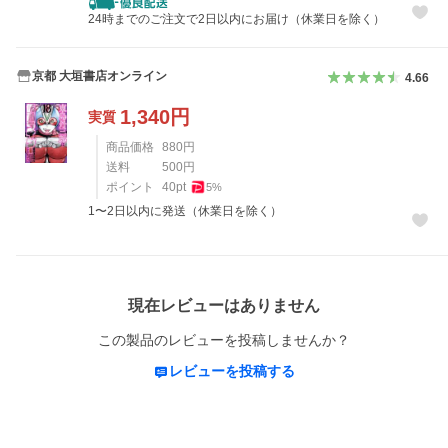
24時までのご注文で2日以内にお届け（休業日を除く）
京都 大垣書店オンライン
4.66
1,340
円
実質
商品価格
880
円
送料
500
円
ポイント
40
pt
5
%
1〜2日以内に発送（休業日を除く）
レビュー
現在レビューはありません
この製品のレビューを投稿しませんか？
レビューを投稿する
概要