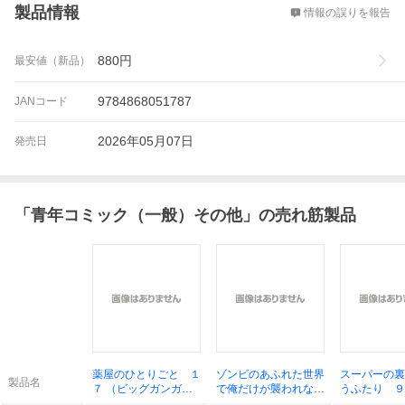
製品情報
情報の誤りを報告
880
円
最安値（新品）
9784868051787
JANコード
2026年05月07日
発売日
「
青年コミック（一般）その他
」の売れ筋製品
薬屋のひとりごと １
ゾンビのあふれた世界
スーパーの裏
製品名
７ （ビッグガンガン
で俺だけが襲われな
うふたり ９
コミックス） 日向夏
い フルカラーコミッ
グガンガンコ