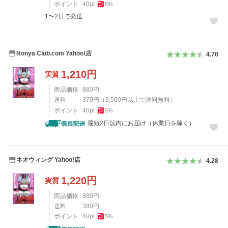
ポイント
40
pt
5
%
1〜2日で発送
Honya Club.com Yahoo!店
4.70
1,210
円
実質
商品価格
880
円
送料
370
円
（
3,500
円以上で送料無料）
ポイント
40
pt
5
%
最短2日以内にお届け（休業日を除く）
ネオウィング Yahoo!店
4.28
1,220
円
実質
商品価格
880
円
送料
380
円
ポイント
40
pt
5
%