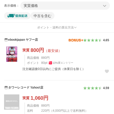
実質価格
表示価格：
中古を含む
ポイント・送料の算出方法
ebookjapan ヤフー店
4.65
800
円
実質
（最安値）
商品価格
880
円
ポイント
80
pt
10
%
要エントリー
注文確認後0日以内にご提供（休業日を除く）
タワーレコード Yahoo!店
4.59
1,060
円
実質
商品価格
880
円
送料
220
円
（
4,000
円以上で送料無料）