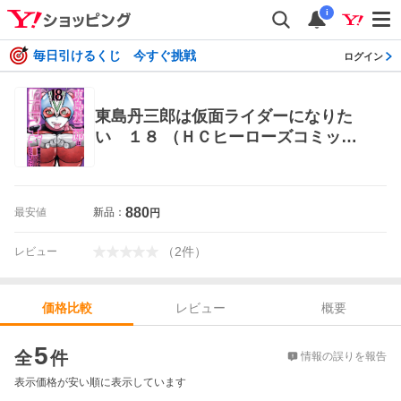
i
毎日引けるくじ 今すぐ挑戦
ログイン
東島丹三郎は仮面ライダーになりた
い １８ （ＨＣヒーローズコミック
ス） 柴田ヨクサル／著 青年コミック
（一般）その他
880
最安値
新品：
円
（
2
件
）
レビュー
レビュー
概要
価格比較
価格比較
5
全
件
情報の誤りを報告
表示価格が安い順に表示しています