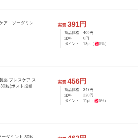
391
円
ケア ソーダミン
実質
商品価格
409
円
送料
0
円
ポイント
18
pt
（
5
%）
456
円
薬 ブレスケア ス
実質
30粒(ポスト投函
商品価格
247
円
送料
220
円
ポイント
11
pt
（
5
%）
ーダミント 30粒