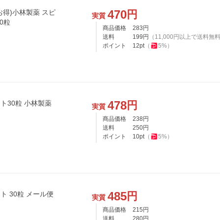
470
円
お得)小林製薬 スピ
実質
0粒
商品価格
283
円
送料
199
円
（
11,000
円以上で送料無
ポイント
12
pt
（
5
%）
478
円
ト30粒 小林製薬
実質
商品価格
238
円
送料
250
円
ポイント
10
pt
（
5
%）
485
円
 30粒 メール便
実質
商品価格
215
円
送料
280
円