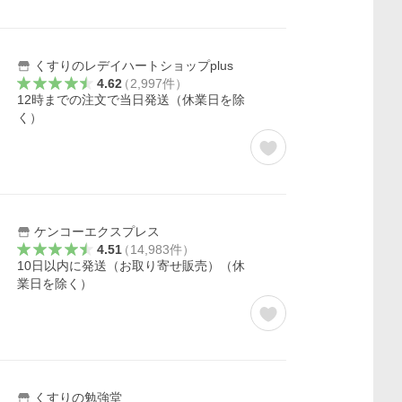
くすりのレデイハートショップplus
4.62
（
2,997
件
）
12時までの注文で当日発送（休業日を除
く）
ケンコーエクスプレス
4.51
（
14,983
件
）
10日以内に発送（お取り寄せ販売）（休
業日を除く）
くすりの勉強堂