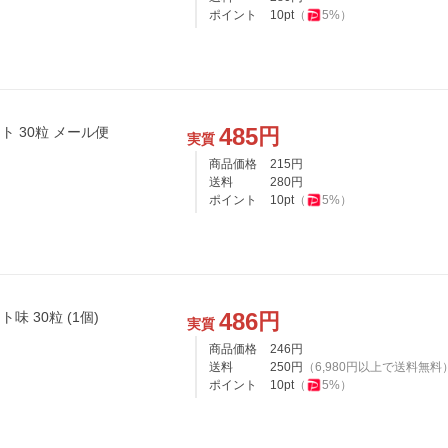
ポイント
10
pt
（
5
%）
485
円
 30粒 メール便
実質
商品価格
215
円
送料
280
円
ポイント
10
pt
（
5
%）
486
円
 30粒 (1個)
実質
商品価格
246
円
送料
250
円
（
6,980
円以上で送料無料
ポイント
10
pt
（
5
%）