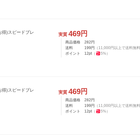
469
円
お得)スピードブレ
実質
商品価格
282
円
送料
199
円
（
11,000
円以上で送料無
ポイント
12
pt
（
5
%）
469
円
お得)スピードブレ
実質
商品価格
282
円
送料
199
円
（
11,000
円以上で送料無
ポイント
12
pt
（
5
%）