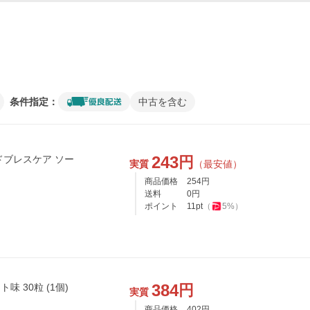
条件指定：
中古を含む
243
円
実質
（最安値）
商品価格
254
円
送料
0
円
ポイント
11
pt
（
5
%）
384
円
スピードブレスケア ソーダミント味 30粒 (1個)
実質
商品価格
402
円