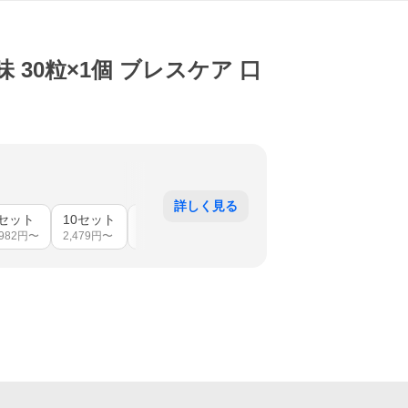
30粒×1個 ブレスケア 口
詳しく見る
6セット
10セット
72セット
,982
円〜
2,479
円〜
17,741
円〜