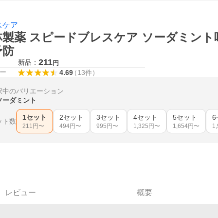
スケア
製薬 スピードブレスケア ソーダミント味 
予防
211
新品：
円
ー
4.69
（
13
件
）
択中のバリエーション
ソーダミント
1セット
2セット
3セット
4セット
5セット
ット数
211
円〜
494
円〜
995
円〜
1,325
円〜
1,654
円〜
1
レビュー
概要