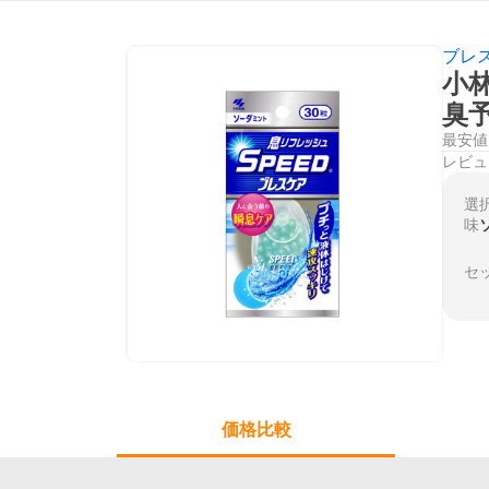
ブレ
小林
臭
最安値
レビュ
選
味
セ
価格比較