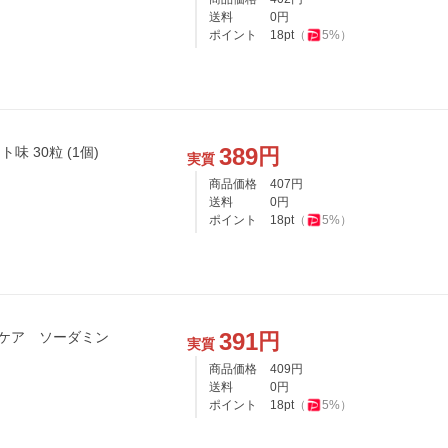
送料
0
円
ポイント
18
pt
（
5
%）
389
円
 30粒 (1個)
実質
商品価格
407
円
送料
0
円
ポイント
18
pt
（
5
%）
391
円
ケア ソーダミン
実質
商品価格
409
円
送料
0
円
ポイント
18
pt
（
5
%）