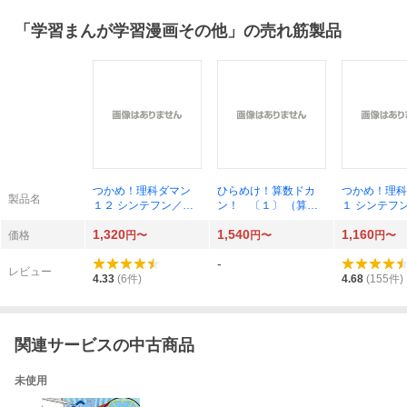
「
学習まんが学習漫画その他
」の売れ筋製品
つかめ！理科ダマン
ひらめけ！算数ドカ
つかめ！理
製品名
１２ シンテフン／
ン！ 〔１〕 （算数
１ シンテ
作 ナスンフン／まん
アドベンチャーまんが
ナスンフン
1,320
1,540
1,160
が 呉華順／訳
シリーズ） リュギウ
呉華順／訳
価格
円〜
円〜
円〜
ン／作 ホンジェチョ
-
ル／作 ムンジョンフ
レビュー
／まんが ＨＡＮＡ韓
4.33
(
6
件)
4.68
(
155
件)
国語教育研究会／訳
あきとんとん／監修
関連サービスの中古商品
未使用