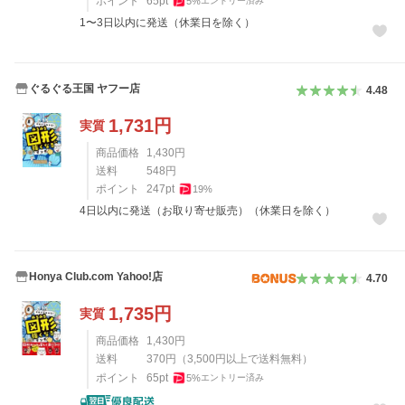
ポイント
65
pt
5
%
エントリー済み
1〜3日以内に発送（休業日を除く）
ぐるぐる王国 ヤフー店
4.48
1,731
円
実質
商品価格
1,430
円
送料
548
円
ポイント
247
pt
19
%
4日以内に発送（お取り寄せ販売）（休業日を除く）
Honya Club.com Yahoo!店
4.70
1,735
円
実質
商品価格
1,430
円
送料
370
円
（
3,500
円以上で送料無料）
ポイント
65
pt
5
%
エントリー済み