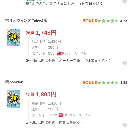
9時までのご注文で明日にお届け（休業日を除く）
ネオウィング Yahoo!店
4.28
1,745
円
実質
商品価格
1,430
円
送料
380
円
ポイント
65
pt
5
%
エントリー済み
2〜4日以内に発送（メーカー在庫）（休業日を除く）
bookfan
4.55
1,800
円
実質
商品価格
1,430
円
送料
500
円
ポイント
130
pt
10
%
エントリー済み
1〜3日以内に発送（休業日を除く）