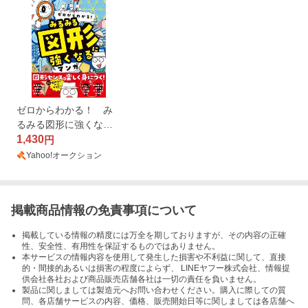
ゼロからわかる！ み
るみる図形に強くなる
マンガ
1,430
円
Yahoo!オークション
掲載商品情報の免責事項について
掲載している情報の精度には万全を期しておりますが、その内容の正確
性、安全性、有用性を保証するものではありません。
本サービスの情報内容を使用して発生した損害や不利益に関して、直接
的・間接的あるいは損害の程度によらず、 LINEヤフー株式会社、情報提
供会社各社および商品販売店舗各社は一切の責任を負いません。
製品に関しましては製造元へお問い合わせください。購入に際しての質
問、各店舗サービスの内容、価格、販売開始日等に関しましては各店舗へ