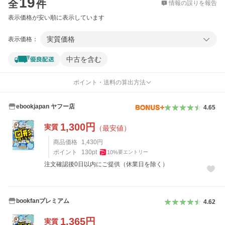
19
全
件
情報の誤りを報告
表示価格が安い順に表示しています
実質価格
表示価格：
中古を含む
ポイント・送料の算出方法
ebookjapan ヤフー店
4.65
1,300
円
実質
（最安値）
商品価格
1,430
円
ポイント
130
pt
10
%
要エントリー
注文確認後0日以内にご提供（休業日を除く）
bookfanプレミアム
4.62
1,365
円
実質