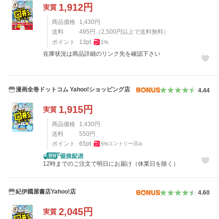
1,912
円
実質
商品価格
1,430
円
送料
495
円
（
2,500
円以上で送料無料）
ポイント
13
pt
1
%
在庫状況は商品詳細のリンク先を確認下さい
漫画全巻ドットコム Yahoo!ショッピング店
4.44
1,915
円
実質
商品価格
1,430
円
送料
550
円
ポイント
65
pt
5
%
エントリー済み
12時までのご注文で明日にお届け（休業日を除く）
紀伊國屋書店Yahoo!店
4.60
2,045
円
実質