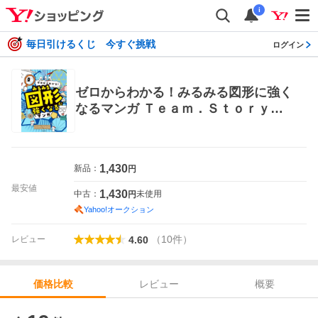
i
毎日引けるくじ 今すぐ挑戦
ログイン
ゼロからわかる！みるみる図形に強く
なるマンガ Ｔｅａｍ．ＳｔｏｒｙＧ
／著 オヨンア／訳 学習まんが学習
漫画その他
1,430
新品：
円
最安値
1,430
中古：
未使用
円
Yahoo!オークション
（
10
件
）
レビュー
4.60
レビュー
概要
価格比較
価格比較