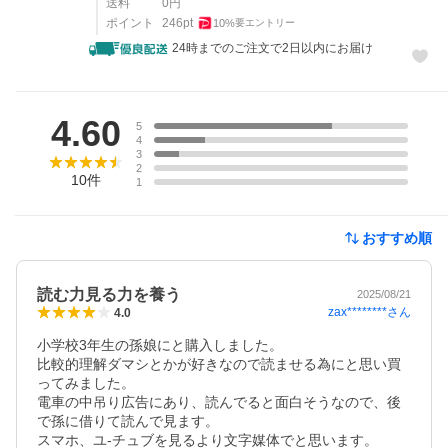
送料
0
円
ポイント
246
pt
10
%
要エントリー
24時までのご注文で2日以内にお届け
レビュー
4.60
5
4
3
2
10
件
1
おすすめ順
読む力見る力を養う
2025/08/21
zax********
さん
4.0
小学校3年生の孫娘にと購入しました。

比較的理解ダマシとかが好きなので読ませる為にと思い買
ってみました。

電車の中吊り広告にあり、読んでると面白そうなので、後
で孫に借りて読んで見ます。

スマホ、ユ-チュブを見るより文字媒体でと思います。