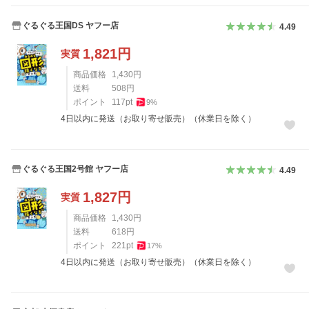
ぐるぐる王国DS ヤフー店
4.49
1,821
円
実質
商品価格
1,430
円
送料
508
円
ポイント
117
pt
9
%
4日以内に発送（お取り寄せ販売）（休業日を除く）
ぐるぐる王国2号館 ヤフー店
4.49
1,827
円
実質
商品価格
1,430
円
送料
618
円
ポイント
221
pt
17
%
4日以内に発送（お取り寄せ販売）（休業日を除く）