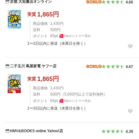
京都 大垣書店オンライン
4.66
1,865
円
実質
商品価格
1,430
円
送料
500
円
ポイント
65
pt
5
%
エントリー済み
1〜2日以内に発送（休業日を除く）
二子玉川 蔦屋家電 ヤフー店
4.67
1,865
円
実質
商品価格
1,430
円
送料
500
円
（
5,000
円以上で送料無料）
ポイント
65
pt
5
%
エントリー済み
1〜3日以内に発送（休業日を除く）
HMV&BOOKS online Yahoo!店
4.39