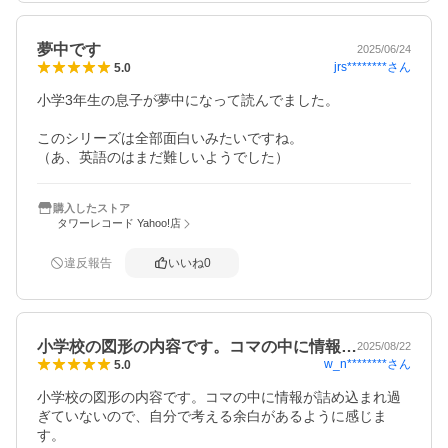
夢中です
2025/06/24
jrs********
さん
5.0
小学3年生の息子が夢中になって読んでました。

このシリーズは全部面白いみたいですね。

（あ、英語のはまだ難しいようでした）
購入したストア
タワーレコード Yahoo!店
違反報告
いいね
0
小学校の図形の内容です。コマの中に情報…
2025/08/22
w_n********
さん
5.0
小学校の図形の内容です。コマの中に情報が詰め込まれ過
ぎていないので、自分で考える余白があるように感じま
す。