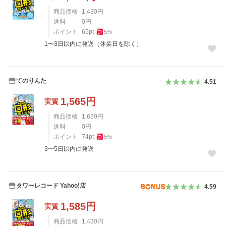
商品価格
1,430
円
送料
0
円
ポイント
65
pt
5
%
1〜3日以内に発送（休業日を除く）
てのりんた
4.51
1,565
円
実質
商品価格
1,639
円
送料
0
円
ポイント
74
pt
5
%
3〜5日以内に発送
タワーレコード Yahoo!店
4.59
1,585
円
実質
商品価格
1,430
円