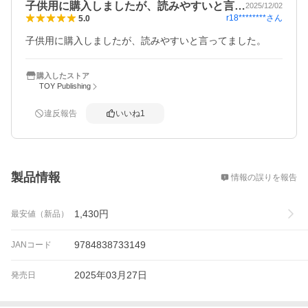
子供用に購入しましたが、読みやすいと言…
2025/12/02
r18********
さん
5.0
子供用に購入しましたが、読みやすいと言ってました。
購入したストア
TOY Publishing
違反報告
いいね
1
概要
製品情報
情報の誤りを報告
1,430
円
最安値（新品）
9784838733149
JANコード
2025年03月27日
発売日