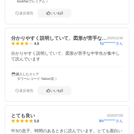
bookfanプレミアム
違反報告
いいね
0
分かりやすく説明していて、図形が苦手な…
2025/11/30
fuj********
さん
4.0
分かりやすく説明していて、図形が苦手な中学生が集中し
て読んでいます
購入したストア
タワーレコード Yahoo!店
違反報告
いいね
0
とても良い
2025/07/28
tkb********
さん
5.0
中3の息子、時間のあるときに読んでいます。とても面白い