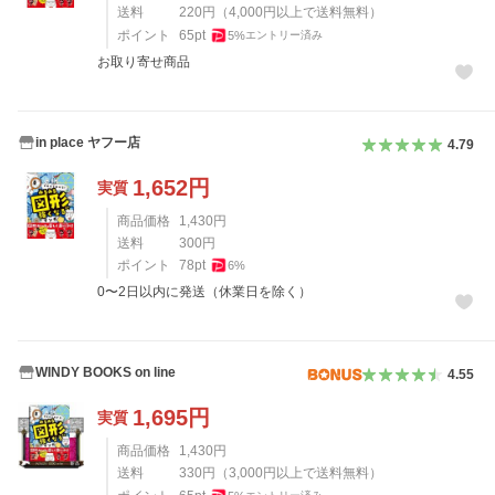
送料
220
円
（
4,000
円以上で送料無料）
ポイント
65
pt
5
%
エントリー済み
お取り寄せ商品
in place ヤフー店
4.79
1,652
円
実質
商品価格
1,430
円
送料
300
円
ポイント
78
pt
6
%
0〜2日以内に発送（休業日を除く）
WINDY BOOKS on line
4.55
1,695
円
実質
商品価格
1,430
円
送料
330
円
（
3,000
円以上で送料無料）