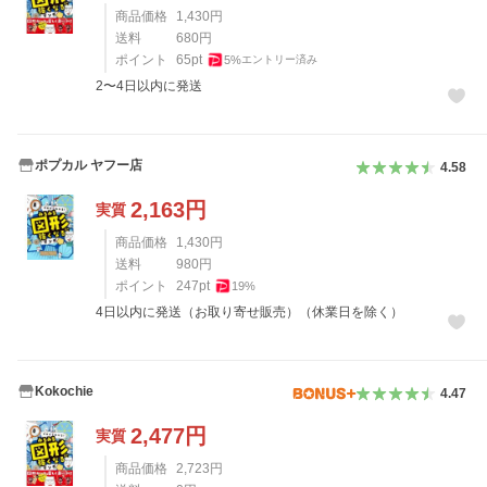
商品価格
1,430
円
送料
680
円
ポイント
65
pt
5
%
エントリー済み
2〜4日以内に発送
ポプカル ヤフー店
4.58
2,163
円
実質
商品価格
1,430
円
送料
980
円
ポイント
247
pt
19
%
4日以内に発送（お取り寄せ販売）（休業日を除く）
Kokochie
4.47
2,477
円
実質
商品価格
2,723
円