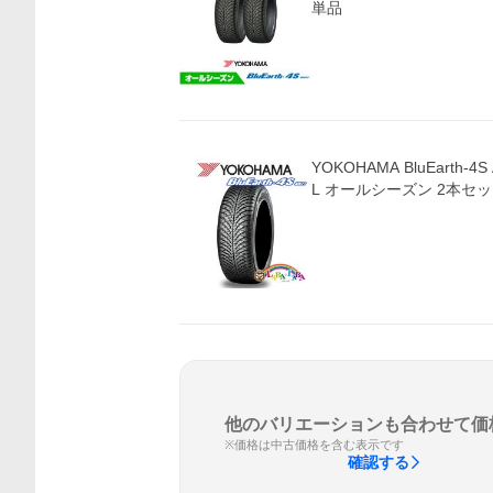
単品
価格比較
YOKOHAMA BluEarth-4S 
L オールシーズン 2本セ
他のバリエーションも合わせて価
※価格は中古価格を含む表示です
確認する