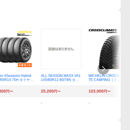
tor 4Seasons Hybrid
ALL SEASON MAXX VA1
MICHELIN CROSSCLIMA
/65R14 75H タイヤ×4
145/80R12 80/78N タイ
TE CAMPING（ミシュラ
セット
ヤ×4本セット
ン クロスクライメート キ
ャンピング） 215/70R15
800
25,200
103,000
円〜
円〜
円〜
CP 109/107R オールシー
ズンタイヤ×4本
-
-