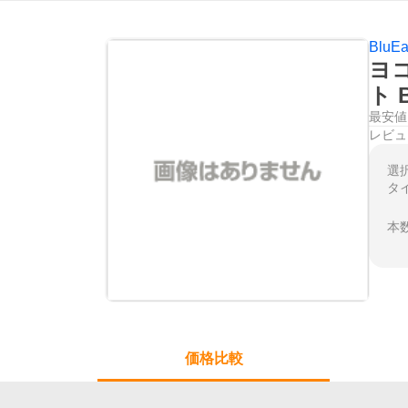
BluEa
ヨコ
ト 
最安値
レビュ
選
本
価格比較