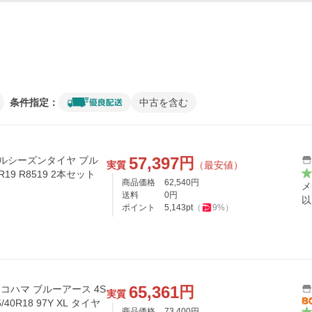
条件指定：
中古を含む
57,397
円
ールシーズンタイヤ ブル
実質
（最安値）
R19 R8519 2本セット
商品価格
62,540
円
メ
送料
0
円
以
ポイント
5,143
pt
（
9
%）
65,361
円
ヨコハマ ブルーアース 4S
実質
40R18 97Y XL タイヤ
商品価格
73,400
円