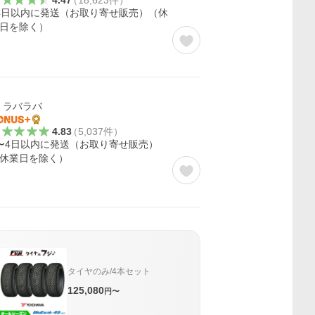
4.47
（
18,623
件
）
4日以内に発送（お取り寄せ販売）（休
日を除く）
ラバラバ
4.83
（
5,037
件
）
〜4日以内に発送（お取り寄せ販売）
休業日を除く）
タイヤのみ/4本セット
125,080
円〜