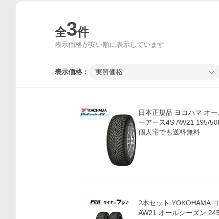
3
全
件
表示価格が安い順に表示しています
表示価格：
実質価格
日本正規品 ヨコハマ オ
ーアース4S AW21 195/50
個人宅でも送料無料
2本セット YOKOHAMA 
AW21 オールシーズン 245/