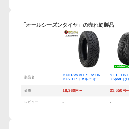
「
オールシーズンタイヤ
」の売れ筋製品
MINERVA ALL SEASON
MICHELIN C
製品名
MASTER ミネルバ オール
3 Sport
シーズンマスター 155/65
ート3スポーツ
R14 75T オールシーズン
R19 93Y 
18,360
31,550
価格
円〜
円
タイヤ×4本
ズンタイヤ×
レビュー
-
-