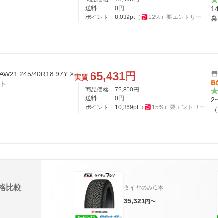
送料
0
円
1
ポイント
8,039
pt
（
12
%）
要エントリー
業
65,431
円
AW21 245/40R18 97Y X
実質
ット
商品価格
75,800
円
送料
0
円
2
ポイント
10,369
pt
（
15
%）
要エントリー
（
格比較
タイヤのみ/1本
35,321
円〜