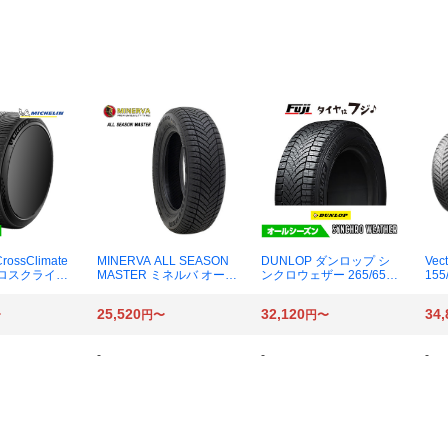
rossClimate
MINERVA ALL SEASON
DUNLOP ダンロップ シ
Vec
（クロスクライメ
MASTER ミネルバ オール
ンクロウェザー 265/65R
155
） 225/40
シーズンマスター 195/65
17 112S オールシーズン
本
XL オールシー
R15 91H オールシーズン
タイヤ
25,520
32,120
34,
〜
円〜
円〜
1本
タイヤ×4本
-
-
-