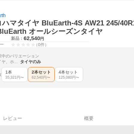
rth
ハマタイヤ BluEarth-4S AW21 245/40
BluEarth オールシーズンタイヤ
62,540
新品：
円
ー
（
0
件
）
択中のバリエーション
タイヤ、ホイール
タイヤのみ
1本
2本セット
4本セット
数
35,321
円〜
62,540
円〜
125,080
円〜
レビュー
概要