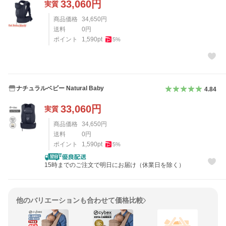
33,060
円
実質
商品価格
34,650
円
送料
0
円
ポイント
1,590
pt
5
%
ナチュラルベビー Natural Baby
4.84
33,060
円
実質
商品価格
34,650
円
送料
0
円
ポイント
1,590
pt
5
%
15時までのご注文で明日にお届け（休業日を除く）
他のバリエーションも合わせて価格比較