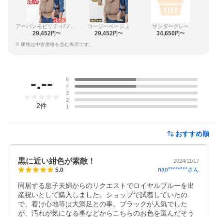
アーバンモビリティ/ブラック
コージーベージュ
サンダーグレー
29,452
29,452
34,650
円〜
円〜
円〜
※ 価格は中古価格を含む表示です。
レビュー
-.--
5
4
3
2
2
件
1
おすすめ順
黒に近い紺色が素敵！
2024/11/17
nao********
さん
5.0
同居する息子夫婦からのリクエストでロイヤルブルーを出
産祝いとして購入しました。ショップで試着していたの
で、着け心地等は大満足との事。ブラックが人気でした
が、汚れが気になる事などからこちらのお色を選んだそう