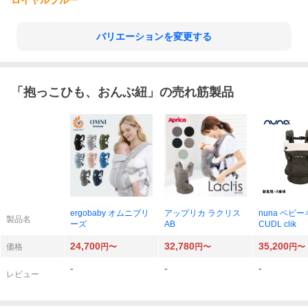
ロイヤルブルー
バリエーションを変更する
「
抱っこひも、おんぶ紐
」の売れ筋製品
ergobaby オムニブリ
アップリカ ラクリス
nuna ベビ
製品名
ーズ
AB
CUDL clik
24,700
32,780
35,200
価格
円〜
円〜
円〜
-
-
-
レビュー