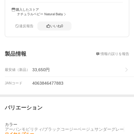
購入したストア
ナチュラルベビー Natural Baby
違反報告
いいね
0
概要
製品情報
情報の誤りを報告
33,650
円
最安値（新品）
4063846477883
JANコード
バリエーション
カラー
アーバンモビリティ/ブラック
コージーベージュ
サンダーグレー