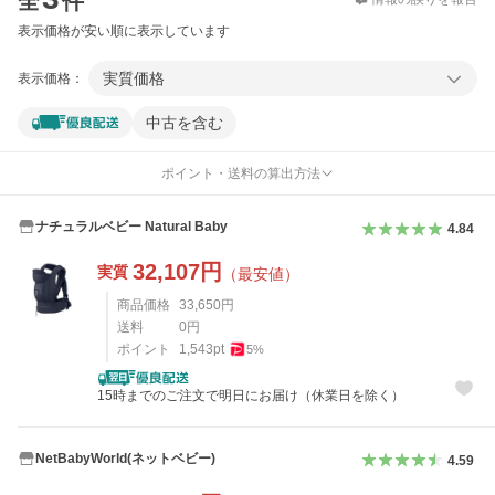
全
件
表示価格が安い順に表示しています
実質価格
表示価格：
中古を含む
ポイント・送料の算出方法
ナチュラルベビー Natural Baby
4.84
32,107
円
実質
（最安値）
商品価格
33,650
円
送料
0
円
ポイント
1,543
pt
5
%
15時までのご注文で明日にお届け（休業日を除く）
NetBabyWorld(ネットベビー)
4.59