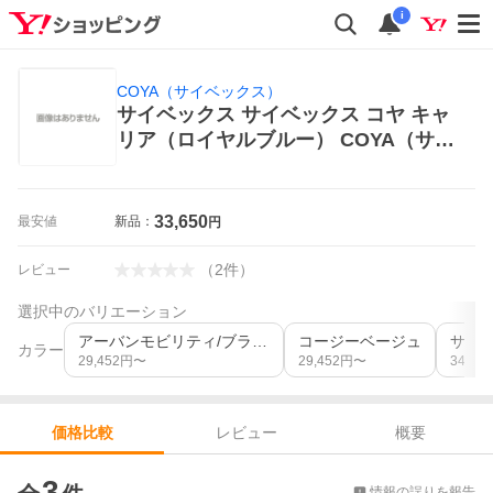
i
COYA（サイベックス）
サイベックス サイベックス コヤ キャ
リア（ロイヤルブルー） COYA（サイ
ベックス） 抱っこひも、おんぶ紐
33,650
最安値
新品：
円
（
2
件
）
レビュー
選択中のバリエーション
アーバンモビリティ/ブラック
コージーベージュ
サン
カラー
29,452
円〜
29,452
円〜
34,650
レビュー
概要
価格比較
価格比較
3
情報の誤りを報告