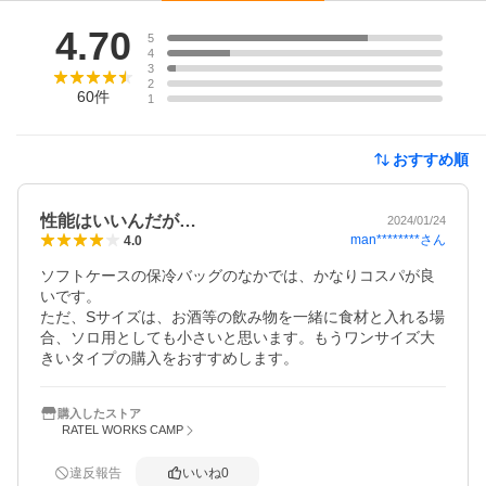
レビュー
4.70
5
4
3
2
60
件
1
おすすめ順
性能はいいんだが…
2024/01/24
man********
さん
4.0
ソフトケースの保冷バッグのなかでは、かなりコスパが良
いです。

ただ、Sサイズは、お酒等の飲み物を一緒に食材と入れる場
合、ソロ用としても小さいと思います。もうワンサイズ大
きいタイプの購入をおすすめします。
購入したストア
RATEL WORKS CAMP
違反報告
いいね
0