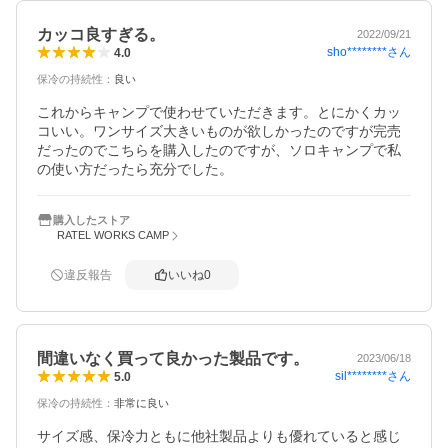
カッコ良すぎる。
2022/09/21
sho********
さん
4.0
保冷の持続性
：
良い
これからキャンプで使わせていただきます。とにかくカッ
コいい。ワンサイズ大きいものが欲しかったのですが完売
だったのでこちらを購入したのですが、ソロキャンプで私
の使い方だったら充分でした。
購入したストア
RATEL WORKS CAMP
違反報告
いいね
0
間違いなく買って良かった製品です。
2023/06/18
sil********
さん
5.0
保冷の持続性
：
非常に良い
サイズ感、保冷力ともに他社製品よりも優れていると感じ