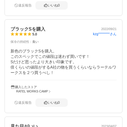
違反報告
いいね
0
ブラックSを購入
2022/09/21
kzg********
さん
5.0
保冷の持続性
：
良い
新色のブラックSを購入。

このスペックでこの値段は迷わず買いです！

Sだけど思ったより大きい印象です。

倍くらいの値段がするA社の物を買うくらいならラーテルワ
ークスを２つ買うべし！
購入したストア
RATEL WORKS CAMP
違反報告
いいね
0
見た目がいい
2023/04/07