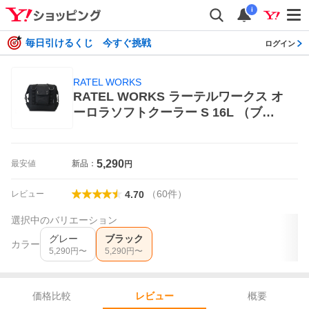
i
毎日引けるくじ 今すぐ挑戦
ログイン
RATEL WORKS
RATEL WORKS ラーテルワークス オ
ーロラソフトクーラー S 16L （ブラ
ック）RWS0090 クーラーバッグ、保
冷バッグ
5,290
最安値
新品：
円
（
60
件
）
レビュー
4.70
選択中のバリエーション
グレー
ブラック
カラー
5,290
円〜
5,290
円〜
価格比較
概要
レビュー