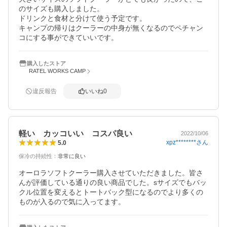
のサイズも購入しました。

ドリンクと食材と分けて使う予定です。

キャンプの帰りはクーラーの中身が無くなるのでペチャン
コにする事ができていいです。
購入したストア
RATEL WORKS CAMP
違反報告
いいね
0
軽い カッコいい コスパ良い
2022/10/06
xpz********
さん
5.0
保冷の持続性
：
非常に良い
オーロラソフトクーラー購入させていただきました。皆さ
んが評価している通りの良い商品でした。sサイズでもバッ
クル位置を変えるとトートバック型になるのでより多くの
ものが入るので気に入ってます。