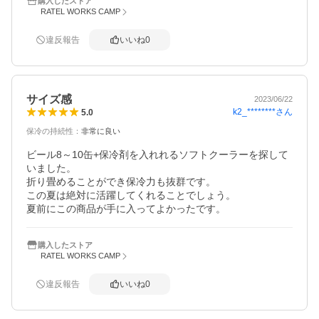
購入したストア
RATEL WORKS CAMP
違反報告
いいね
0
サイズ感
2023/06/22
k2_********
さん
5.0
保冷の持続性
：
非常に良い
ビール8～10缶+保冷剤を入れれるソフトクーラーを探して
いました。

折り畳めることができ保冷力も抜群です。

この夏は絶対に活躍してくれることでしょう。

夏前にこの商品が手に入ってよかったです。
購入したストア
RATEL WORKS CAMP
違反報告
いいね
0