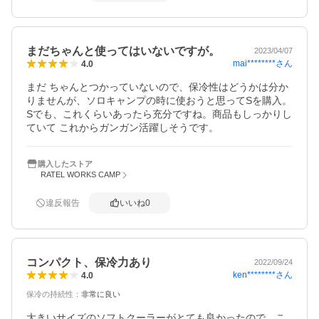
まだちゃんと使ってはいないですが。
2023/04/07
mai********
さん
4.0
まだ ちゃんとつかっていないので、保冷性はどうかは分か
りませんが、ソロキャンプの時に使おうと思ってSを購入。
Sでも、これくらいあったら充分ですね。商品もしっかりし
ていて これからガンガン活躍しそうです。
購入したストア
RATEL WORKS CAMP
違反報告
いいね
0
コンパクト、保冷力あり
2022/09/24
ken********
さん
4.0
保冷の持続性
：
非常に良い
大きいサイズのソフトクーラーがとても良かったので、こ