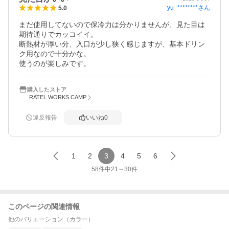
yu_********
さん
5.0
まだ使用してないので保冷力は分かりませんが、見た目は
期待通りでカッコイイ。

断熱材が厚い分、入口が少し狭く感じますが、基本ドリン
ク用なので十分かな。

使うのが楽しみです。
購入したストア
RATEL WORKS CAMP
違反報告
いいね
0
1
2
3
4
5
6
58
件中
21
～
30
件
このページの関連情報
他のバリエーション（カラー）