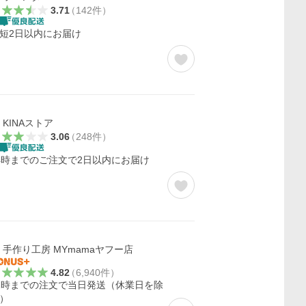
3.71
（
142
件
）
短2日以内にお届け
KINAストア
3.06
（
248
件
）
4時までのご注文で2日以内にお届け
手作り工房 MYmamaヤフー店
4.82
（
6,940
件
）
2時までの注文で当日発送（休業日を除
）