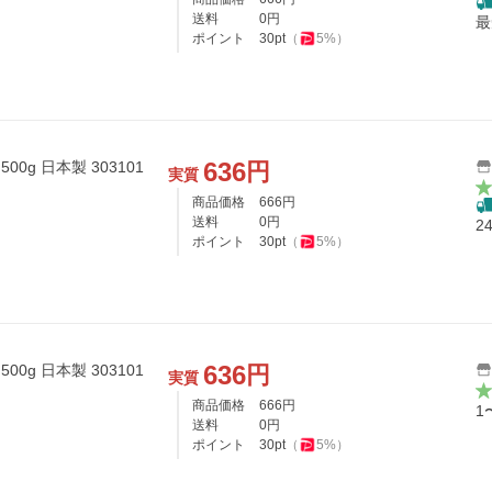
送料
0
円
最
ポイント
30
pt
（
5
%）
636
円
0g 日本製 303101
実質
商品価格
666
円
送料
0
円
2
ポイント
30
pt
（
5
%）
636
円
0g 日本製 303101
実質
商品価格
666
円
1
送料
0
円
ポイント
30
pt
（
5
%）