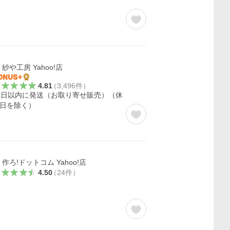
紗や工房 Yahoo!店
4.81
（
3,496
件
）
4日以内に発送（お取り寄せ販売）（休
日を除く）
作ろ!ドットコム Yahoo!店
4.50
（
24
件
）