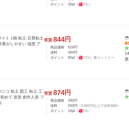
ポイント
35
pt
（
5
%）
844
円
個 粘土 石塑粘土
実質
き作業がしやすい 強度 ア
商品価格
629
円
送料
300
円
1
ポイント
85
pt
（
15
%）
要エントリー
業
874
円
パジコ 粘土 図工 粘土 工
実質
初めて 造形 創作人形 フ
商品価格
390
円
ト
送料
500
円
（
3,980
円以上で送料無料）
ポイント
16
pt
（
5
%）