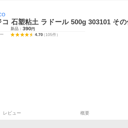
CO
コ 石塑粘土 ラドール 500g 303101 
390
新品：
円
ー
4.70
（
105
件
）
レビュー
概要