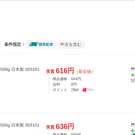
条件指定：
中古を含む
616
円
0g 日本製 303101
実質
（最安値）
商品価格
644
円
3
送料
0
円
ポイント
28
pt
（
5
%）
636
円
0g 日本製 303101
実質
商品価格
666
円