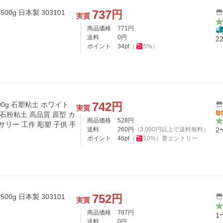
737
円
0g 日本製 303101
実質
商品価格
771
円
送料
0
円
2
ポイント
34
pt
（
5
%）
742
円
00g 石塑粘土 ホワイト
実質
ll 石粉粘土 高品質 原型 カ
商品価格
528
円
リー 工作 彫塑 子供 手
送料
260
円
（
3,000
円以上で送料無料）
2
ポイント
46
pt
（
10
%）
要エントリー
752
円
0g 日本製 303101
実質
商品価格
787
円
1
送料
0
円