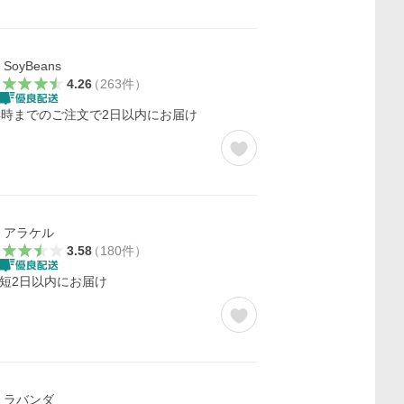
SoyBeans
4.26
（
263
件
）
4時までのご注文で2日以内にお届け
アラケル
3.58
（
180
件
）
短2日以内にお届け
ラバンダ