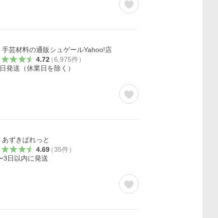
手芸材料の通販シュゲールYahoo!店
4.72
（
6,975
件
）
日発送（休業日を除く）
あずきぱれっと
4.69
（
35
件
）
〜3日以内に発送