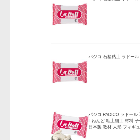
パジコ 石塑粘土 ラドール 50
パジコ PADICO ラドール 石
ll ねんど 粘土細工 材料 
日本製 教材 人形 フィギュ