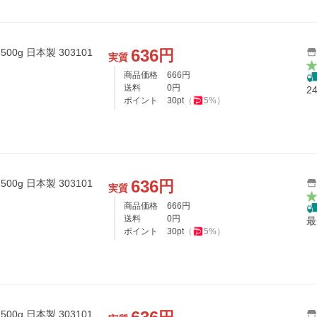
636
円
0g 日本製 303101
実質
商品価格
666
円
送料
0
円
2
ポイント
30
pt
（
5
%）
636
円
0g 日本製 303101
実質
商品価格
666
円
送料
0
円
最
ポイント
30
pt
（
5
%）
0g 日本製 303101