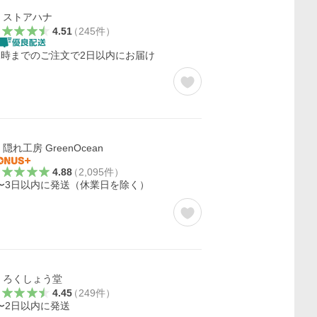
ストアハナ
4.51
（
245
件
）
2時までのご注文で2日以内にお届け
隠れ工房 GreenOcean
4.88
（
2,095
件
）
〜3日以内に発送（休業日を除く）
ろくしょう堂
4.45
（
249
件
）
〜2日以内に発送