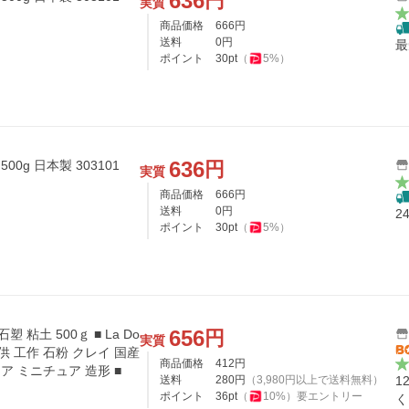
636
円
実質
商品価格
666
円
送料
0
円
最
ポイント
30
pt
（
5
%）
636
円
0g 日本製 303101
実質
商品価格
666
円
送料
0
円
2
ポイント
30
pt
（
5
%）
656
円
塑 粘土 500ｇ ■ La Do
実質
子供 工作 石粉 クレイ 国産
商品価格
412
円
ア ミニチュア 造形 ■
送料
280
円
（
3,980
円以上で送料無料）
1
ポイント
36
pt
（
10
%）
要エントリー
く