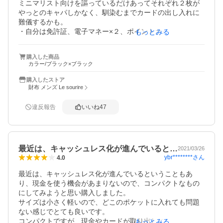
ミニマリスト向けを謳っているだけあってそれぞれ２枚が
やっとのキャパしかなく、馴染むまでカードの出し入れに
難儀するかも。

・自分は免許証、電子マネー×２、ポイントカード×3を最低
もっとみる
限使うものとして入れましたが、たったこれだけで未使用
時よりも１．５倍膨らみました。

購入した商品
・現金入れは出し入れしやすいですが、一万円札がギリギ
カラー/ブラック×ブラック
リ入るサイズがミニマリスト向け所以なんでしょうか。

・耐久性については様子見ですが、小銭入れのボタンがど
購入したストア
のくらい強度が気になるところ。

財布 メンズ Le sourire
・デザインはカーボン柄がオシャレでいいです。

敢えて要望が通してもらえるなら、お札入れの仕切りがあ
違反報告
いいね
47
ればレシートやクーポン入れ等のスペースが出来たんじゃ
ないかなと。
最近は、キャッシュレス化が進んでいると…
2021/03/26
ybr********
さん
4.0
最近は、キャッシュレス化が進んでいるということもあ
り、現金を使う機会があまりないので、コンパクトなもの
にしてみようと思い購入しました。

サイズは小さく軽いので、どこのポケットに入れても問題
ない感じでとても良いです。

コンパクトですが、現金やカードが取り出しにくい感じは
もっとみる