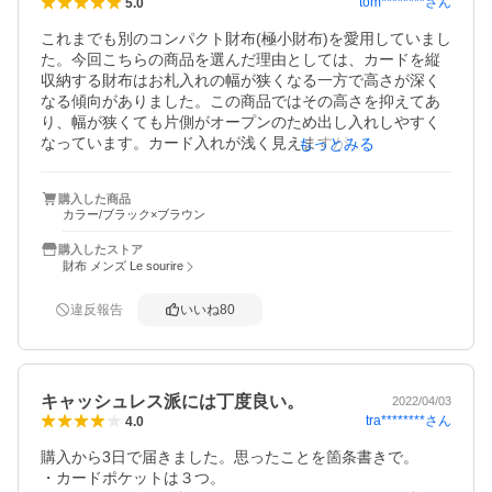
tom********
さん
5.0
これまでも別のコンパクト財布(極小財布)を愛用していまし
た。今回こちらの商品を選んだ理由としては、カードを縦
収納する財布はお札入れの幅が狭くなる一方で高さが深く
なる傾向がありました。この商品ではその高さを抑えてあ
り、幅が狭くても片側がオープンのため出し入れしやすく
なっています。カード入れが浅く見えますが、取り出すと
もっとみる
きにツマミやすいように設計されているようです。二つ折
りにした状態で飛び出している訳ではないので安心してく
購入した商品
ださい。視認性の良いボックス小銭入れは構造上厚みが出
カラー/ブラック×ブラウン
るので、コンパクト財布ですが厚みはあまり薄くはなりま
せん。小銭とお札、免許証、保険証、クレジットカード、
購入したストア
キャッシュカードを入れています。仕事着の胸ポケットに
財布 メンズ Le sourire
収まる大きさと軽さで普段使いにとても良いです。ブラウ
ンとブルーで迷いましたが、落ち着いたブラウンを選びま
違反報告
いいね
80
した。
キャッシュレス派には丁度良い。
2022/04/03
tra********
さん
4.0
購入から3日で届きました。思ったことを箇条書きで。

・カードポケットは３つ。
