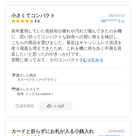
ケースよりは入る量が少ないですが、お札が簡単に使える
ので、全く問題ありません。デザインも良くて、お値段以
上に見えます。

小さくてコンパクト
2026/07/15
但し、カードが7枚入るというのは、無理した場合の最大値
tat********
さん
5.0
だと思った方が良いです。基本的にはカードは3枚か、多く
ても5枚しか入らないと思った方が無難です。

長年愛用していた長財布が擦れや汚れで傷んできたのを機
よって、メインのお財布にしたい人には不向きで、『お札
に、思い切ってコンパクトな財布への買い替えを検討し、
とカードも入るコインケース』と考えると良いと思いま
こちらの商品を選びました。最近はキャッシュレス決済を
す。
使う場面も増えてきたため、これを機に持ち歩く中身も見
直したいと思ったのがきっかけです。

実際に使ってみて、そのコンパクトさに大変満足していま
もっとみる
す。私自身、普段から持ち歩くカードは免許証やメインの
クレジットカードなど必要最低限に厳選しており、たくさ
購入した商品
んのカードポケットは不要だったため、この財布の無駄の
カラー/ブラック×ブラウン
ないスマートなサイズ感がまさに理想通りでした。ズボン
やジャケットのポケットに入れてもかさばらず、洋服のシ
購入したストア
ルエットを崩さないのがとても気に入っています。

財布 メンズ Le sourire
また、小銭入れについても「お釣りを一時的に入れる」
「いざという時のために最低限の硬貨を持っておく」とい
違反報告
いいね
0
う使い方をしているため、硬貨で財布がパンパンに膨れ上
がることもありません。ボックス型のおかげで中身が見や
すく、少ない小銭でもサッと取り出せるのもストレスフリ
ーで良い感じです。
カードと折らずにお札が入る小銭入れ
2020/08/03