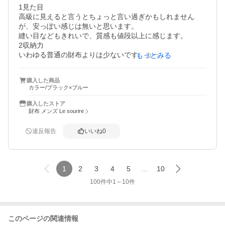
1見た目

高級に見えると言うとちょっと言い過ぎかもしれません
が、安っぽい感じは無いと思います。

縫い目などもきれいで、質感も値段以上に感じます。

2収納力

いわゆる普通の財布よりは少ないです、カードは6枚入りま
もっとみる
すが結構パンパンになってしまいますこの財布の特徴を考
えるとカード3枚が綺麗に収まる限度と思います

購入した商品
3総合的に

カラー/ブラック×ブルー
とても気に入りました、質感もよく小さくて軽い財布をお
探しの方にはとてもおすすめだと思います

購入したストア
小銭入れの部分の使いやすさがとても気に入っています
財布 メンズ Le sourire
違反報告
いいね
0
1
2
3
4
5
...
10
100
件中
1
～
10
件
このページの関連情報