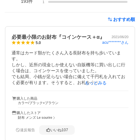
193
件
1
おすすめ順
必要最小限のお財布『コインケース＋α』
2021/06/20
acu********
さん
5.0
通常はカード類がたくさん入る長財布を持ち歩いていま
す。

しかし、近所の現金しか使えない自販機等に買い出しに行
く場合は、コインケースを使っていました。

でも結局、小銭が足らない場合に備えて千円札を入れてお
く必要が有ります。そうすると、お札を小さく折り畳んで
もっとみる
収納し、使う時にはそれをまた広げる…というのが面倒に
なってきました。

購入した商品
そこで、お札を折らずに出し入れ出来る、最小限の財布を
カラー/ブラック×ブラウン
探していたところ、こちらの財布に出会いました。ピッタ
リでした。

購入したストア
私の場合、通常は千円札しか入れませんが、イザという時
財布 メンズ Le sourire
には一万円札まで入る、ギリギリ最小限の大きさになって
いて素晴らしいと思います。

違反報告
いいね
107
もちろん小銭入れも大きく開いて見やすく、専用のコイン