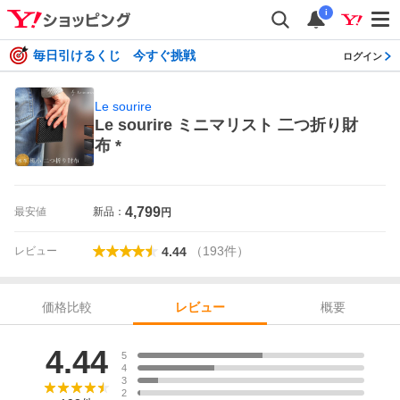
i
毎日引けるくじ 今すぐ挑戦
ログイン
Le sourire
Le sourire ミニマリスト 二つ折り財
布 *
4,799
最安値
新品：
円
（
193
件
）
レビュー
4.44
価格比較
概要
レビュー
レビュー
4.44
5
4
3
2