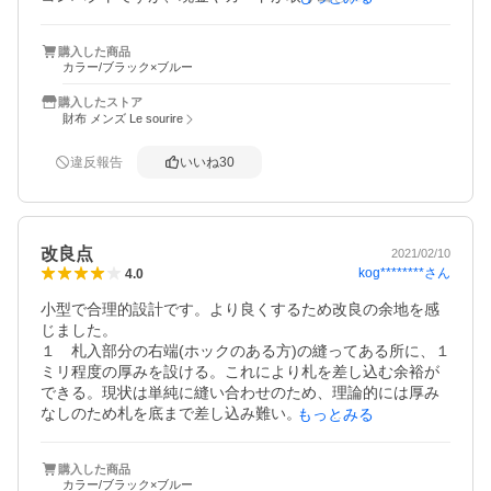
ありません。ただ、カードは、1つのカードポケットに1枚
が良いと思いました。

購入した商品
スマホ決済やカードでの支払いが多く、普段、持ち歩くカ
カラー/ブラック×ブルー
ードが必要最小限で問題ないという方には十分だと思いま
す。

購入したストア
耐久性については、使い始めたばかりなので分かりません
財布 メンズ Le sourire
が、作りはしっかりとしている感じですし、価格もお手頃
だったので購入して良かったです。
違反報告
いいね
30
改良点
2021/02/10
kog********
さん
4.0
小型で合理的設計です。より良くするため改良の余地を感
じました。　　

１　札入部分の右端(ホックのある方)の縫ってある所に、１
ミリ程度の厚みを設ける。これにより札を差し込む余裕が
できる。現状は単純に縫い合わせのため、理論的には厚み
なしのため札を底まで差し込み難い。　　

もっとみる
２　小銭入れ部分の左端(ホックのない方)に２－３ミリ程度
の蛇腹等の厚みを設ける。これにより小銭を多く(15枚程
購入した商品
度)入れたとき膨らみが左に寄り財布を畳んだときの収まり
カラー/ブラック×ブルー