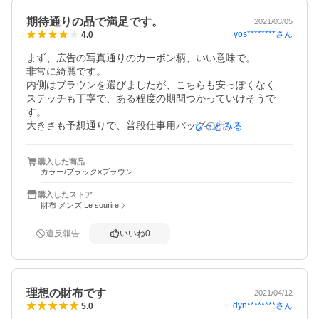
期待通りの品で満足です。
2021/03/05
yos********
さん
4.0
まず、広告の写真通りのカーボン柄、いい意味で。

非常に綺麗です。

内側はブラウンを選びましたが、こちらも安っぽくなく

ステッチも丁寧で、ある程度の期間つかっていけそうで
す。

大きさも予想通りで、普段仕事用バッグの所定ポケに

もっとみる
財布を入れるのに、出し入れが今よりし易くなりました。

ここが一番のポイントだったので。

購入した商品
カードは、他のレビューどおりに、各ポケ一枚でしょう
カラー/ブラック×ブラウン
ね。

小銭入れも硬貨10枚くらいが膨らまずに使える限度。

購入したストア
スリム財布をずっと探してたところ、好きなカーボン柄で
財布 メンズ Le sourire
もあるので大満足です。
違反報告
いいね
0
理想の財布です
2021/04/12
dyn********
さん
5.0