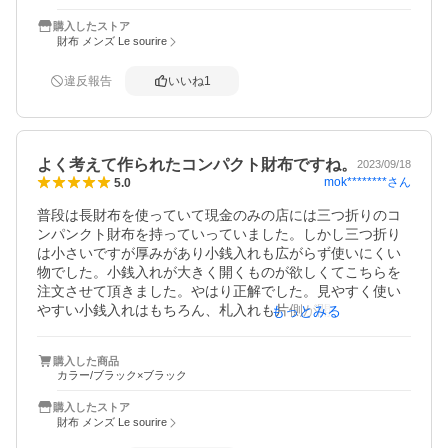
がよくなる。現状は、小銭入れの中央が膨らみホックが止
め難くなり左(財布の中央)に空間が生じてしまい、財布がポ
購入したストア
カンと口を開いているようになる。
財布 メンズ Le sourire
違反報告
いいね
1
よく考えて作られたコンパクト財布ですね。
2023/09/18
mok********
さん
5.0
普段は長財布を使っていて現金のみの店には三つ折りのコ
ンパンクト財布を持っていっていました。しかし三つ折り
は小さいですが厚みがあり小銭入れも広がらず使いにくい
物でした。小銭入れが大きく開くものが欲しくてこちらを
注文させて頂きました。やはり正解でした。見やすく使い
やすい小銭入れはもちろん、札入れも片側が開いているの
もっとみる
でギリギリの大きさになり二つ折りなのにとてもコンパク
トに感じます。カード入れはそれぞれ一枚ずつの感じです
購入した商品
が、全部で二枚位入れば十分なので満足です。シンブルで
カラー/ブラック×ブラック
すがよく考えられて作られておりとても気に入りました。
購入したストア
財布 メンズ Le sourire