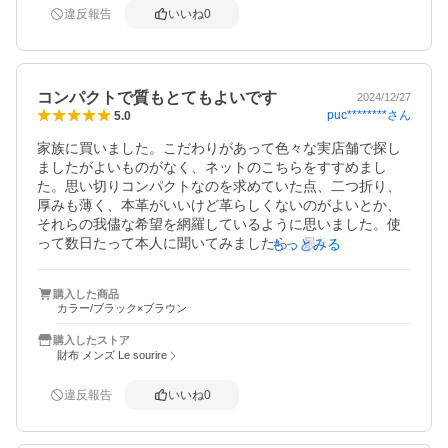
違反報告
いいね
0
コンパクトで質もとてもよいです
2024/12/27
puc********
さん
5.0
家族に買いました。こだわりがあって色々な実店舗で探し
ましたがよいものがなく、ネットのこちらをすすめまし
た。思い切りコンパクトなのを求めていた点、二つ折り、
厚みも薄く、本革がいいけど革らしくないのがよいとか、
それらの我儘な希望を網羅しているように思いました。使
って数日たって本人に聞いてみましたら、最初どうかなと
もっとみる
思ったけど慣れてきた、お札も横から入るように出来てい
てサイズも小さいし、厚みも薄くとても気に入ったと。総
購入した商品
合的にとてもよい商品だと思います。お安くて利益がある
カラー/ブラック×ブラウン
のか心配になるくらいです。ありがとうございました。
購入したストア
財布 メンズ Le sourire
違反報告
いいね
0