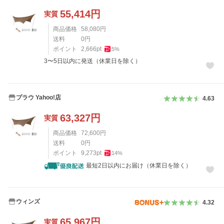
55,414
円
実質
商品価格
58,080
円
送料
0
円
ポイント
2,666
pt
5
%
3〜5日以内に発送（休業日を除く）
プラウ Yahoo!店
4.63
63,327
円
実質
商品価格
72,600
円
送料
0
円
ポイント
9,273
pt
14
%
最短2日以内にお届け（休業日を除く）
ウィンズ
4.32
65,967
円
実質