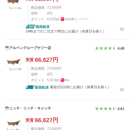
商品価格
72,600
円
送料
0
円
ポイント
6,633
pt
10
%
要エントリー
14時までのご注文で明日にお届け（休業日を除く）
アルペングループヤフー店
4.48
66,627
円
実質
商品価格
72,600
円
送料
0
円
ポイント
5,973
pt
9
%
最短2日以内にお届け（休業日を除く）
ニッチ・リッチ・キャッチ
4.61
66,627
円
実質
商品価格
72,600
円