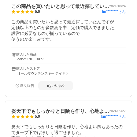
この商品を買いたいと思って最近探してい…
2021/10/24
tin********
さん
5.0
この商品を買いたいと思って最近探していたんですが

定価以上のものが多数ある中、定価で購入できました。

設営に必要なものが揃っているので

使うのが楽しみです。
購入した商品
color/ONE、size/L
購入したストア
オールマウンテンスキー テイネ
違反報告
いいね
0
炎天下でもしっかりと日陰を作り、心地よ…
2024/05/27
kin********
さん
5.0
炎天下でもしっかりと日陰を作り、心地よい風もあったの
でタープ下では涼しく過ごせました。
