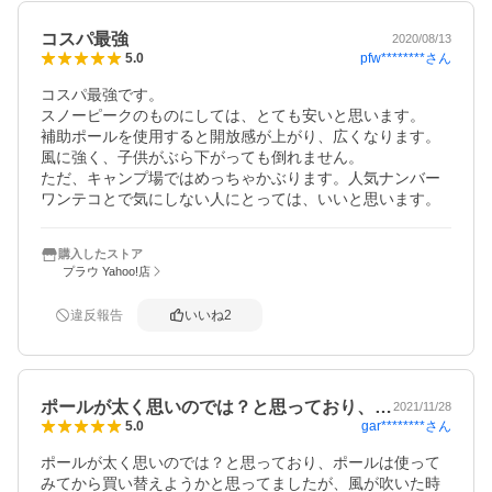
コスパ最強
2020/08/13
pfw********
さん
5.0
コスパ最強です。

スノーピークのものにしては、とても安いと思います。

補助ポールを使用すると開放感が上がり、広くなります。
風に強く、子供がぶら下がっても倒れません。

ただ、キャンプ場ではめっちゃかぶります。人気ナンバー
ワンテコとで気にしない人にとっては、いいと思います。
購入したストア
プラウ Yahoo!店
違反報告
いいね
2
ポールが太く思いのでは？と思っており、…
2021/11/28
gar********
さん
5.0
ポールが太く思いのでは？と思っており、ポールは使って
みてから買い替えようかと思ってましたが、風が吹いた時