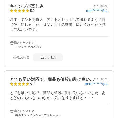
キャンプが楽しみ
2018/01/30
cap********
さん
5.0
昨年、テントを購入、テントとセットして張れるように同
じ色目にしました。ＵＶカットの効果、暖かくなったら試
してみたいです。
購入したストア
ヒマラヤ Yahoo!店
違反報告
いいね
0
とても早い対応で、商品も値段の割に良い…
2018/04/20
mok********
さん
5.0
とても早い対応で、商品も値段の割に良いものでした。あ
とどのくらいもつのかが、気になりますけど・・・
購入したストア
山渓オンラインショップYahoo!店