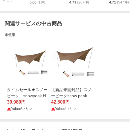
5.00
(
1
件)
4.73
(
267
件)
4.71
(
547
件)
関連サービスの中古商品
未使用
タイムセール★スノー
【新品未開封品】スノ
ピーク snowpeak HD
ーピークsnow peak タ
タープ ヘキサ（L） Pro
39,980
ープ HDタープ "シール
42,500
円
円
セット TP-862S
ド" ヘキサ L Pro セット
Yahoo!フリマ
Yahoo!フリマ