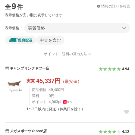
9
全
件
情報の誤りを報告
表示価格が安い順に表示しています
実質価格
表示価格：
中古を含む
ポイント・送料の算出方法
キャンプリンクヤフー店
4.94
45,337
円
実質
（最安値）
商品価格
49,400
円
送料
0
円
ポイント
4,063
pt
9
%
1〜2日以内に発送（休業日を除く）
メガスポーツYahoo!店
4.12