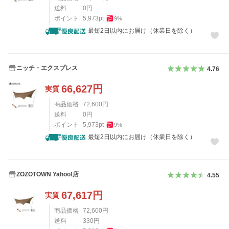
送料
0
円
ポイント
5,973
pt
9
%
最短2日以内にお届け（休業日を除く）
ニッチ・エクスプレス
4.76
66,627
円
実質
商品価格
72,600
円
送料
0
円
ポイント
5,973
pt
9
%
最短2日以内にお届け（休業日を除く）
ZOZOTOWN Yahoo!店
4.55
67,617
円
実質
商品価格
72,600
円
送料
330
円