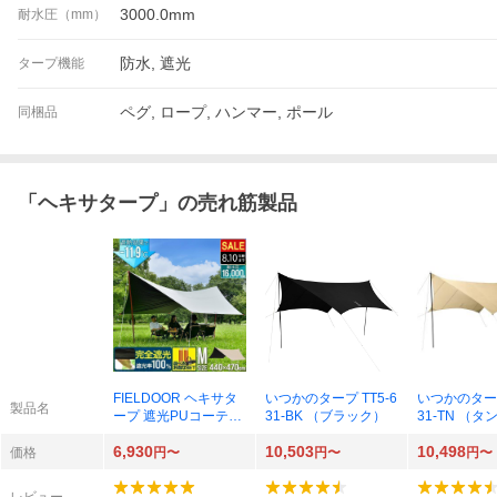
3000.0mm
耐水圧（mm）
防水, 遮光
タープ機能
ペグ, ロープ, ハンマー, ポール
同梱品
「
ヘキサタープ
」の売れ筋製品
FIELDOOR ヘキサタ
いつかのタープ TT5-6
いつかのタープ
製品名
ープ 遮光PUコーティ
31-BK （ブラック）
31-TN （タ
ング
6,930
10,503
10,498
価格
円〜
円〜
円〜
レビュー