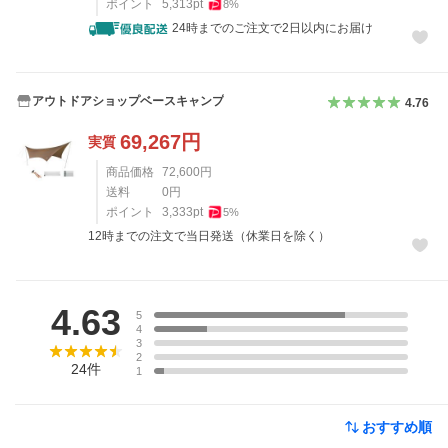
ポイント
5,313
pt
8
%
24時までのご注文で2日以内にお届け
アウトドアショップベースキャンプ
4.76
69,267
円
実質
商品価格
72,600
円
送料
0
円
ポイント
3,333
pt
5
%
12時までの注文で当日発送（休業日を除く）
レビュー
4.63
5
4
3
2
24
件
1
おすすめ順