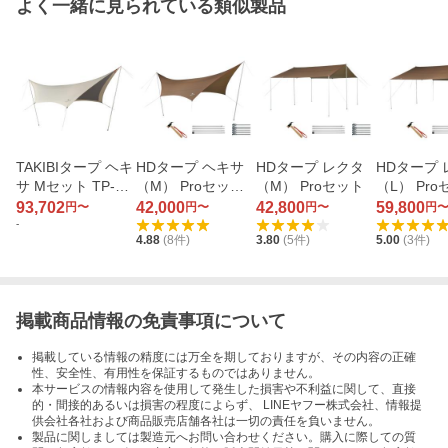
よく一緒に見られている類似製品
TAKIBIタープ ヘキ
HDタープ ヘキサ
HDタープ レクタ
HDタープ 
サ Mセット TP-44
（M） Proセット
（M） Proセット
（L） Pr
0S-US
TP-861S
93,702
42,000
42,800
59,800
円〜
円〜
円〜
円
-
4.88
(
8
件)
3.80
(
5
件)
5.00
(
3
件)
掲載商品情報の免責事項について
掲載している情報の精度には万全を期しておりますが、その内容の正確
性、安全性、有用性を保証するものではありません。
本サービスの情報内容を使用して発生した損害や不利益に関して、直接
的・間接的あるいは損害の程度によらず、 LINEヤフー株式会社、情報提
供会社各社および商品販売店舗各社は一切の責任を負いません。
製品に関しましては製造元へお問い合わせください。購入に際しての質