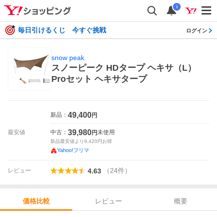
i
毎日引けるくじ 今すぐ挑戦
ログイン
snow peak
スノーピーク HDタープ ヘキサ（L）
Proセット ヘキサタープ
49,400
新品：
円
39,980
最安値
中古：
未使用
円
新品最安値より
9,420
円お得
Yahoo!フリマ
（
24
件
）
レビュー
4.63
レビュー
概要
価格比較
価格比較