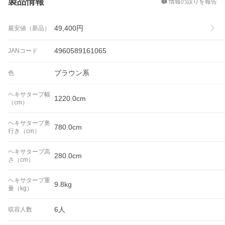
製品情報
情報の誤りを報告
49,400
円
最安値（新品）
4960589161065
JANコード
ブラウン系
色
ヘキサタープ幅
1220.0cm
（cm）
ヘキサタープ奥
780.0cm
行き（cm）
ヘキサタープ高
280.0cm
さ（cm）
ヘキサタープ重
9.8kg
量（kg）
6人
収容人数