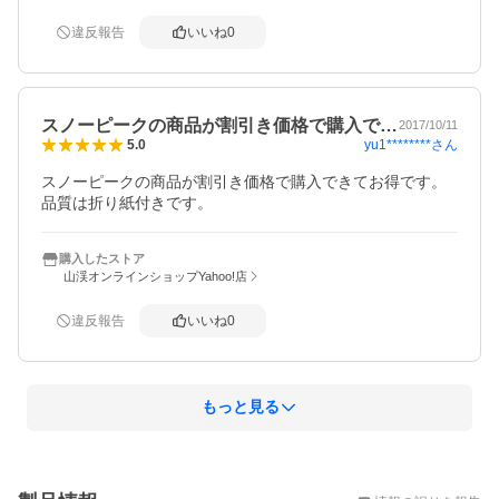
違反報告
いいね
0
スノーピークの商品が割引き価格で購入で…
2017/10/11
yu1********
さん
5.0
スノーピークの商品が割引き価格で購入できてお得です。
品質は折り紙付きです。
購入したストア
山渓オンラインショップYahoo!店
違反報告
いいね
0
もっと見る
概要