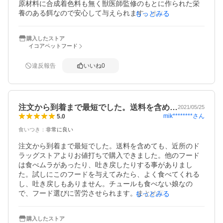
原材料に合成着色料も無く獣医師監修のもとに作られた栄
養のある餌なので安心して与えられます。オススメしま
もっとみる
す！また是非お世話になります。
購入したストア
イコアペットフード
違反報告
いいね
0
注文から到着まで最短でした。送料を含め…
2021/05/25
mik********
さん
5.0
食いつき
：
非常に良い
注文から到着まで最短でした。送料を含めても、近所のド
ラッグストアよりお値打ちで購入できました。他のフード
は食べムラがあったり、吐き戻したりする事がありまし
た。試しにこのフードを与えてみたら、よく食べてくれる
し、吐き戻しもありません。チュールも食べない娘なの
で、フード選びに苦労させられます。まとめ買い出来て助
もっとみる
かりました。
購入したストア