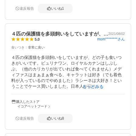
クにもカラー印刷されていた

違反報告
いいね
1
ものが、シルバーの袋に薄めの白で商品名が印刷されてい
ます。

コスト削減で価格を抑えてくださっているのだと感謝して
います。
４匹の保護猫を多頭飼いをしていますが、…
2021/08/02
mom********
さん
5.0
食いつき
：
非常に良い
４匹の保護猫を多頭飼いをしていますが、どの子も食いつ
きがいいです。ピュリナワン、ロイヤルカナンはしぶし
ぶ、（他のカリカリが出ていれば食べてくれません）メデ
ィファスはまぁまぁ食べる、キャラットは好き（でも着色
料が入っているのでやめました）ラシーネは大好き！とい
うことでケース買いしました。日本人が日本食を好んで食
もっとみる
べることと同じなのでしょうかね？やっぱり美味しそうに
食べてくれる姿はたまりません♪吐き戻ししやすい子も吐か
購入したストア
ずに食べてくれます。
イコアペットフード
違反報告
いいね
8