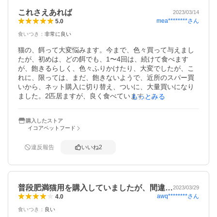
これさえあれば
2023/03/14
mea********
さん
5.0
食いつき
：
非常に良い
猫の、餌って大変悩みます。今まで、色々買って与えまし
たが、初めは、どの餌でも、1〜4回は、続けて食べます
が、飽きるらしく、色々ふりかけたり、大変でしたが、こ
れに、限っては、まだ、飽きないようで、近所のスパー買
いから、ネット購入に切り替え、ついに、大量買いになり
ました。2匹居ますが、良く食べています。ありがたいこと
もっとみる
です。大袋があったら嬉しいです。袋のゴミが、出るの多
購入したストア
イコアペットフード
違反報告
いいね
2
普段肥満猫用を購入していましたが、間違…
2023/03/29
awq********
さん
4.0
食いつき
：
良い