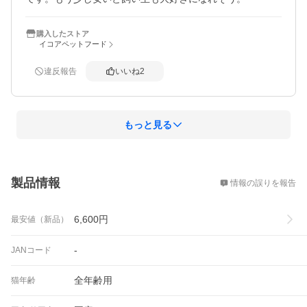
購入したストア
イコアペットフード
違反報告
いいね
2
もっと見る
概要
製品情報
情報の誤りを報告
6,600
円
最安値（新品）
-
JANコード
全年齢用
猫年齢