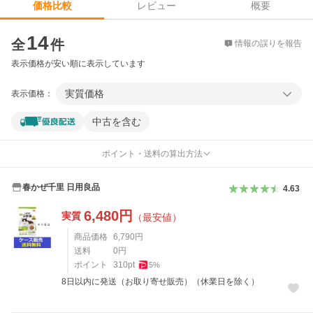
レビュー
概要
価格比較
価格比較
14
全
件
情報の誤りを報告
表示価格が安い順に表示しています
実質価格
表示価格：
中古を含む
ポイント・送料の算出方法
春かぜ千里 日用良品
4.63
6,480
円
実質
（最安値）
商品価格
6,790
円
送料
0
円
ポイント
310
pt
5
%
8日以内に発送（お取り寄せ販売）（休業日を除く）