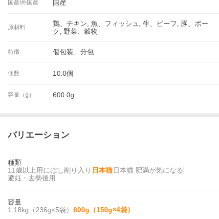
国産
国産/外国産
鶏、チキン, 魚、フィッシュ, 牛、ビーフ, 豚、ポー
原材料
ク, 野菜、穀物
個包装、分包
特徴
10.0個
個数
600.0g
容量（g）
バリエーション
種類
11歳以上用
にぼし削り入り
日本猫
日本猫 肥満が気になる
避妊・去勢後用
容量
1.18kg（236g×5袋）
600g（150g×4袋）