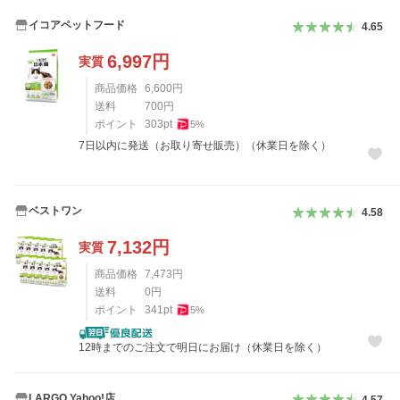
イコアペットフード
4.65
6,997
円
実質
商品価格
6,600
円
送料
700
円
ポイント
303
pt
5
%
7日以内に発送（お取り寄せ販売）（休業日を除く）
ベストワン
4.58
7,132
円
実質
商品価格
7,473
円
送料
0
円
ポイント
341
pt
5
%
12時までのご注文で明日にお届け（休業日を除く）
LARGO Yahoo!店
4.57