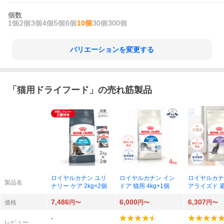
個数
1個
2個
3個
4個
5個
6個
10個
30個
300個
バリエーションを変更する
「
猫用ドライフード
」の売れ筋製品
ロイヤルカナン ユリ
ロイヤルカナン イン
ロイヤルカナ
製品名
ナリー ケア 2kg×2個
ドア 猫用 4kg×1個
アライズド 
勢で太りやす
7,486
6,000
6,307
4kg×1個
価格
円〜
円〜
円〜
-
レビュー