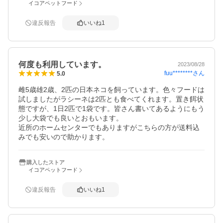
イコアペットフード
違反報告
いいね
1
何度も利用しています。
2023/08/28
fuu********
さん
5.0
雌5歳雄2歳、2匹の日本ネコを飼っています。色々フードは
試しましたがラシーネは2匹とも食べてくれます。置き餌状
態ですが、1日2匹で1袋です。皆さん書いてあるようにもう
少し大袋でも良いとおもいます。

近所のホームセンターでもありますがこちらの方が送料込
みでも安いので助かります。
購入したストア
イコアペットフード
違反報告
いいね
1