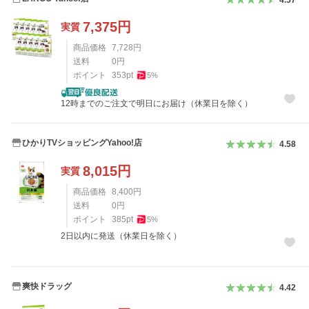
7,375
円
実質
商品価格
7,728
円
送料
0
円
ポイント
353
pt
5
%
12時までのご注文で明日にお届け（休業日を除く）
ひかりTVショッピングYahoo!店
4.58
8,015
円
実質
商品価格
8,400
円
送料
0
円
ポイント
385
pt
5
%
2日以内に発送（休業日を除く）
爽快ドラッグ
4.42