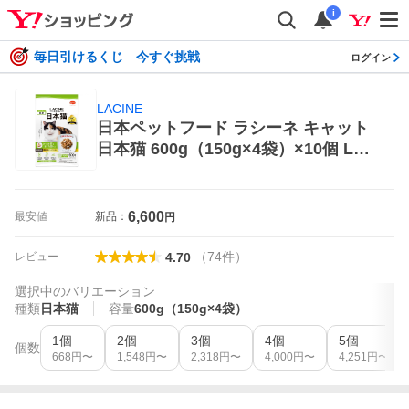
i
毎日引けるくじ 今すぐ挑戦
ログイン
LACINE
日本ペットフード ラシーネ キャット
日本猫 600g（150g×4袋）×10個 LAC
INE 猫用ドライフード
6,600
最安値
新品：
円
（
74
件
）
レビュー
4.70
選択中のバリエーション
種類
日本猫
容量
600g（150g×4袋）
1個
2個
3個
4個
5個
個数
668
円〜
1,548
円〜
2,318
円〜
4,000
円〜
4,251
円〜