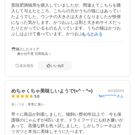
普段肥満猫用を購入していましたが、間違えてこちらを購
入して与えたところ、こちらの方がうちの猫にはあってい
たようでした。ウンチの大きさは大きくなりましたが快便
になった気がします。かつおぶしは割と大きめサイズだっ
たりとがっているものも入っています。うちの猫はかつお
ぶしはよけて食べています。かつおぶしなしバージョンが
もっとみる
あればうれしいけど難しいだろうなぁ・・・。
購入したストア
春かぜ千里 日用良品
違反報告
いいね
0
めちゃくちゃ美味しいようで(=^・^=)
2023/02/03
fwn********
さん
5.0
食いつき
：
非常に良い
早々に商品が到着しました。猫飼い歴40年以上で、今も保
護猫のにゃんずが4匹います。ドライフードにも好き嫌いが
あって、高価な餌も色々試しました。しかしラシーネはガ
ツガツと本当に美味しそうにたべます。
