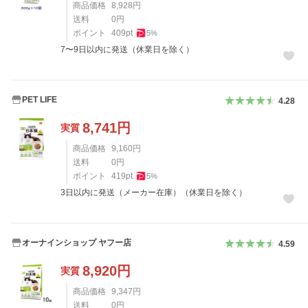
商品価格
8,928
円
送料
0
円
ポイント
409
pt
5
%
7〜9日以内に発送（休業日を除く）
PET LIFE
4.28
8,741
円
実質
商品価格
9,160
円
送料
0
円
ポイント
419
pt
5
%
3日以内に発送（メーカー在庫）（休業日を除く）
オーナインショップ ヤフー店
4.59
8,920
円
実質
商品価格
9,347
円
送料
0
円