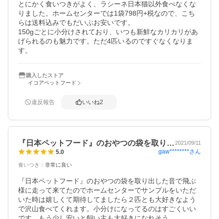
とにかく食いつきがよく、ラシーネ日本猫以外食べなくな
りました。ホームセンターでは1袋798円+税なので、こち
らは送料込みでもだいぶお安いです。

150gごとに小分けされており、いつも新鮮なカリカリがあ
げられるのも魅力です。ただ4匹いるのですぐなくなりま
す。
購入したストア
イコアペットフード
違反報告
いいね
2
『日本ペットフード』のおやつの袋を取り…
2021/09/11
gaw********
さん
5.0
食いつき
：
非常に良い
『日本ペットフード』のおやつの袋を取り出した音で飛ぶ
様に走って来てたのでホームセンターでサンプルをいただ
いた時は嬉しくて期待してましたら２匹とも大好きなよう
で沢山食べてくれます。小分けになってるのはすごくいい
です。もう少し安いと飼い主も大好きになれそう。