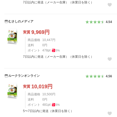
7日以内に発送（メーカー在庫）（休業日を除く）
むさしのメディア
4.54
9,969
円
実質
商品価格
10,447
円
送料
0
円
ポイント
478
pt
5
%
7日以内に発送（メーカー在庫）（休業日を除く）
ルークランオンライン
4.56
10,019
円
実質
商品価格
10,500
円
送料
0
円
ポイント
481
pt
5
%
5〜7日以内に発送（休業日を除く）