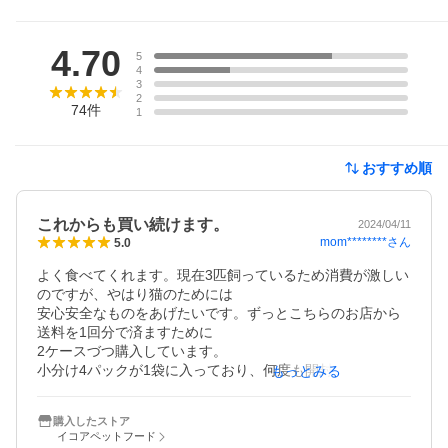
レビュー
4.70
5
4
3
2
74
件
1
おすすめ順
これからも買い続けます。
2024/04/11
mom********
さん
5.0
よく食べてくれます。現在3匹飼っているため消費が激しい
のですが、やはり猫のためには

安心安全なものをあげたいです。ずっとこちらのお店から
送料を1回分で済ますために

2ケースづつ購入しています。

小分け4パックが1袋に入っており、何度も開封するのが面
もっとみる
倒という声もありますが、

しけることもなく新鮮なご飯をあげられるので断然こちら
購入したストア
が良いですね。

イコアペットフード
ここ1年くらいの間にだと思うのですが、以前は小分けパッ