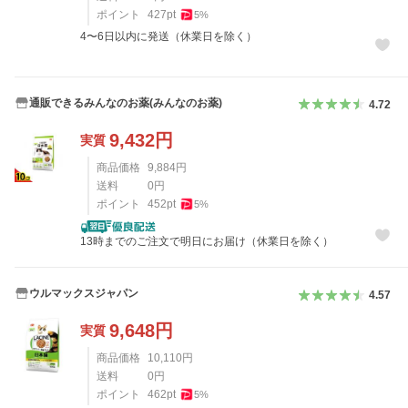
ポイント
427
pt
5
%
4〜6日以内に発送（休業日を除く）
通販できるみんなのお薬(みんなのお薬)
4.72
9,432
円
実質
商品価格
9,884
円
送料
0
円
ポイント
452
pt
5
%
13時までのご注文で明日にお届け（休業日を除く）
ウルマックスジャパン
4.57
9,648
円
実質
商品価格
10,110
円
送料
0
円
ポイント
462
pt
5
%