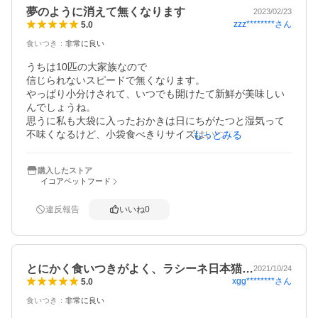
夢のように消えて無くなります
2023/02/23
zzz********
さん
5.0
食いつき
：
非常に良い
うちは10匹の大家族なので

信じられないスピードで無くなります。

やっぱり小分けされて、いつでも開けたて新鮮が美味しい
んでしょうね。

思うに私も大袋に入ったおかきは日にちがたつと湿気って
不味くなるけど、小袋食べきりサイズはいつでもおいしい
もっとみる
し。わかる、わかるよ…また買ってあげるよ。
購入したストア
イコアペットフード
違反報告
いいね
0
とにかく食いつきがよく、ラシーネ日本猫…
2021/10/24
xgg********
さん
5.0
食いつき
：
非常に良い