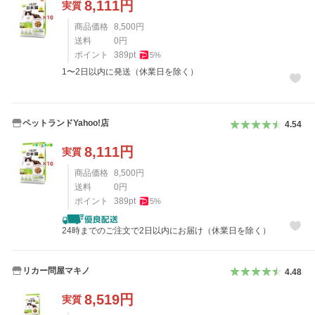
8,111
円
実質
商品価格
8,500
円
送料
0
円
ポイント
389
pt
5
%
1〜2日以内に発送（休業日を除く）
ペットランドYahoo!店
4.54
8,111
円
実質
商品価格
8,500
円
送料
0
円
ポイント
389
pt
5
%
24時までのご注文で2日以内にお届け（休業日を除く）
リカー問屋マキノ
4.48
8,519
円
実質