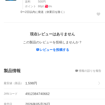
送料
500
円
ポイント
86
pt
6
%
0〜2日以内に発送（休業日を除く）
レビュー
現在レビューはありません
この製品のレビューを投稿しませんか？
レビューを投稿する
概要
製品情報
情報の誤りを報告
1,598
円
最安値（新品）
4912384740662
JANコード
2026年05月26日
発売日