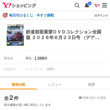
i
毎日引けるくじ 今すぐ挑戦
ログイン
鉄道前面展望ＤＶＤコレクション全国
版 ２０２６年６月２３日号 （デアゴ
スティーニ・ジャパン） ワンテーマ
マガジン
1,598
最安値
新品：
円
（
0
件
）
レビュー
レビュー
概要
価格比較
価格比較
2
全
件
情報の誤りを報告
表示価格が安い順に表示しています