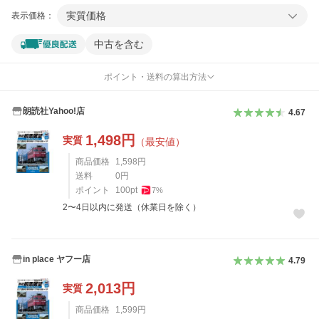
実質価格
表示価格：
中古を含む
ポイント・送料の算出方法
朗読社Yahoo!店
4.67
1,498
円
実質
（最安値）
商品価格
1,598
円
送料
0
円
ポイント
100
pt
7
%
2〜4日以内に発送（休業日を除く）
in place ヤフー店
4.79
2,013
円
実質
商品価格
1,599
円