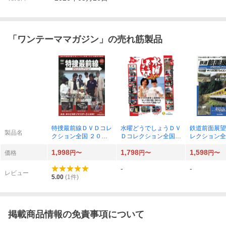
「
ワンテーママガジン
」の売れ筋製品
特捜最前線ＤＶＤコレ
水曜どうでしょうＤＶ
鉄道前面展望
製品名
クション全国 ２０２
Ｄコレクション全国版
レクション全
６年９月１日号 （デ
２０２６年９月１日号
０２６年９月
1,998
1,798
1,598
アゴスティーニ・ジャ
（デアゴスティーニ・
（デアゴステ
価格
円〜
円〜
円〜
パン）
ジャパン）
ジャパン）
-
-
レビュー
5.00
(
1
件)
掲載商品情報の免責事項について