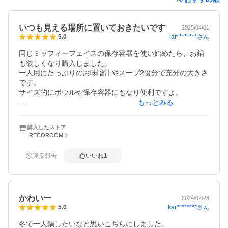
いつも見える場所に置いておきたいです
2025/04/01
lar********
さん
5.0
同じミッフィーフェイスの保存容器を使い始めたら、お鍋
も欲しくなり購入しました。

一人用にたっぷりのお味噌汁やスープ2食分で充分の大きさ
です。

サイズ的にボウルや保存容器にもなり便利ですよ。

もっとみる
毎日のように使用していますが、使っていない時にもガス
テーブルの上に乗っています。

購入したストア
送料無料にするために孫用にとマグカップも購入したので
RECOROOM
すが、こちらも食器棚のよく見える場所に鎮座していま
す。

違反報告
いいね
1
ありがとうございました。
かわいー
2024/02/28
kar********
さん
5.0
冬で一人鍋したいなと思いこちらにしました。
