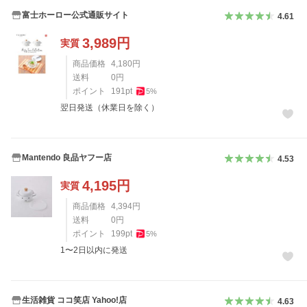
富士ホーロー公式通販サイト
4.61
3,989
円
実質
商品価格
4,180
円
送料
0
円
ポイント
191
pt
5
%
翌日発送（休業日を除く）
Mantendo 良品ヤフー店
4.53
4,195
円
実質
商品価格
4,394
円
送料
0
円
ポイント
199
pt
5
%
1〜2日以内に発送
生活雑貨 ココ笑店 Yahoo!店
4.63