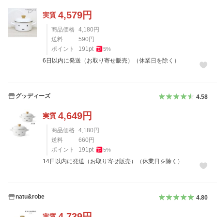
4,579
円
実質
商品価格
4,180
円
送料
590
円
ポイント
191
pt
5
%
6日以内に発送（お取り寄せ販売）（休業日を除く）
グッディーズ
4.58
4,649
円
実質
商品価格
4,180
円
送料
660
円
ポイント
191
pt
5
%
14日以内に発送（お取り寄せ販売）（休業日を除く）
natu&robe
4.80
4,739
円
実質