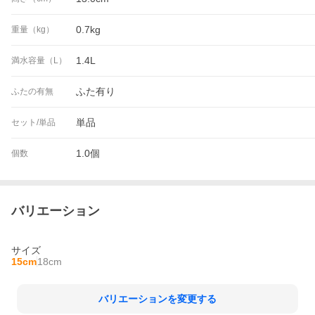
0.7kg
重量（kg）
1.4L
満水容量（L）
ふた有り
ふたの有無
単品
セット/単品
1.0個
個数
バリエーション
サイズ
15cm
18cm
バリエーションを変更する