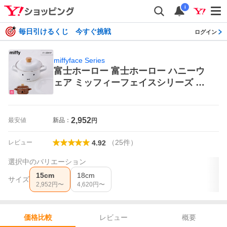
i
毎日引けるくじ 今すぐ挑戦
ログイン
miffyface Series
富士ホーロー 富士ホーロー ハニーウ
ェア ミッフィーフェイスシリーズ キ
ャセロール 15cm MFF-15W Honey W
are miffyface Series 両手鍋
2,952
最安値
新品：
円
（
25
件
）
レビュー
4.92
選択中のバリエーション
15cm
18cm
サイズ
2,952
円〜
4,620
円〜
レビュー
概要
価格比較