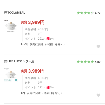
TOOL&MEAL
4.72
3,989
円
実質
商品価格
4,180
円
送料
0
円
ポイント
191
pt
5
%
1〜3日以内に発送（休業日を除く）
LIFE LUCK ヤフー店
4.80
3,989
円
実質
商品価格
4,180
円
送料
0
円
ポイント
191
pt
5
%
12日以内に発送（休業日を除く）