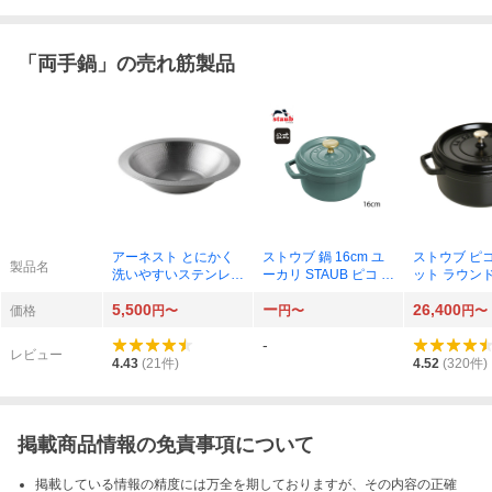
「
両手鍋
」の売れ筋製品
アーネスト とにかく
ストウブ 鍋 16cm ユ
ストウブ ピ
製品名
洗いやすいステンレス
ーカリ STAUB ピコ コ
ット ラウンド 
卓上鍋 26cm A-77892
コット ストーブ 鋳物
（ブラック）4
5,500
ー
26,400
ホーロー鍋 ih対応 保
41-0
価格
円〜
円〜
円〜
温 おしゃれ 国内正規
-
品
レビュー
4.43
(
21
件)
4.52
(
320
件)
掲載商品情報の免責事項について
掲載している情報の精度には万全を期しておりますが、その内容の正確