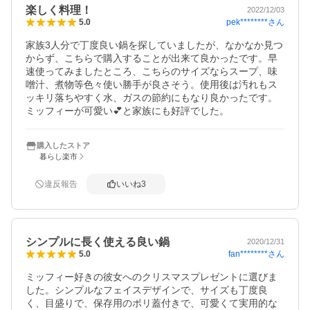
楽しく料理！
2022/12/03
pek********
さん
5.0
家族3人分で丁度良い鍋を探していましたが、なかなか見つ
からず、こちらで購入することが出来て良かったです。早
速使ってみましたところ、こちらのサイズならスープ、味
噌汁、煮物等色々使い勝手が良さそう。使用後は汚れもス
ッキリ落ちやすく水、ガスの節約にもなり良かったです。
ミッフィーが可愛い💕と家族にも好評でした。
購入したストア
暮らし楽市
違反報告
いいね
3
シンプルに長く使える良い鍋
2020/12/31
fan********
さん
5.0
ミッフィー好きの彼女へのクリスマスプレゼントに選びま
した。シンプルなフェイスデザインで、サイズも丁度良
く、目盛りで、保存用のポリ蓋付きで、可愛くて実用的な