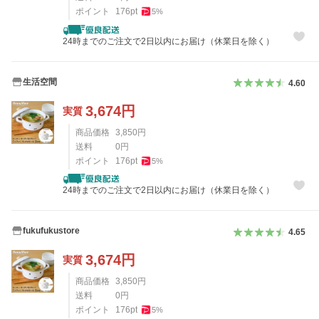
ポイント
176
pt
5
%
24時までのご注文で2日以内にお届け（休業日を除く）
生活空間
4.60
3,674
円
実質
商品価格
3,850
円
送料
0
円
ポイント
176
pt
5
%
24時までのご注文で2日以内にお届け（休業日を除く）
fukufukustore
4.65
3,674
円
実質
商品価格
3,850
円
送料
0
円
ポイント
176
pt
5
%