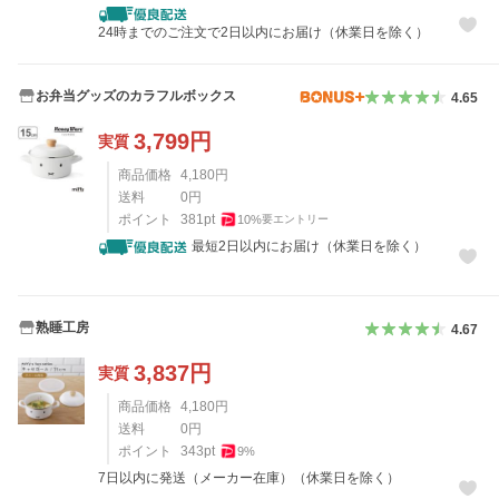
24時までのご注文で2日以内にお届け（休業日を除く）
お弁当グッズのカラフルボックス
4.65
3,799
円
実質
商品価格
4,180
円
送料
0
円
ポイント
381
pt
10
%
要エントリー
最短2日以内にお届け（休業日を除く）
熟睡工房
4.67
3,837
円
実質
商品価格
4,180
円
送料
0
円
ポイント
343
pt
9
%
7日以内に発送（メーカー在庫）（休業日を除く）