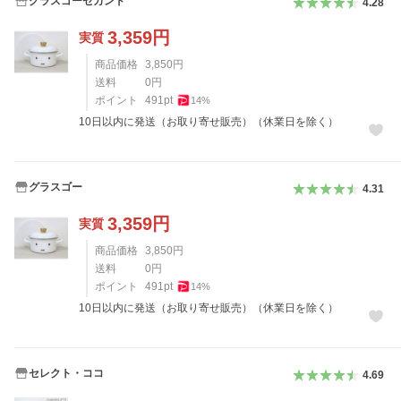
グラスゴーセカンド
4.28
3,359
円
実質
商品価格
3,850
円
送料
0
円
ポイント
491
pt
14
%
10日以内に発送（お取り寄せ販売）（休業日を除く）
グラスゴー
4.31
3,359
円
実質
商品価格
3,850
円
送料
0
円
ポイント
491
pt
14
%
10日以内に発送（お取り寄せ販売）（休業日を除く）
セレクト・ココ
4.69