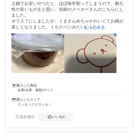
土鍋でお安いやつだと、ほぼ毎年割ってしまうので、耐久
性の良いものをと思い、信頼のメーカーさんのこちらにし
ました。

ボリス？にしましたが、くまさんめちゃかわいくてお鍋が
楽しくなりました。ミルクパンみたいにも使えるのでココ
もっとみる
アもおすすめです。

大事につかいます。

中蓋もついてるので、あまりを冷蔵庫にも入れれるので便
購入した商品
在庫/在庫、種類/ボリス
購入したストア
クッキングクロッカ
違反報告
いいね
1