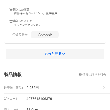
購入した商品
商品/キャセロール15cm、在庫/在庫
購入したストア
クッキングクロッカ
違反報告
いいね
0
もっと見る
概要
製品情報
情報の誤りを報告
2,952
円
最安値（新品）
4977618106379
JANコード
13.0cm
高さ（cm）