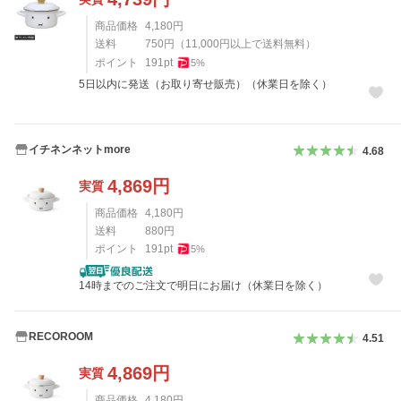
商品価格
4,180
円
送料
750
円
（
11,000
円以上で送料無料）
ポイント
191
pt
5
%
5日以内に発送（お取り寄せ販売）（休業日を除く）
イチネンネットmore
4.68
4,869
円
実質
商品価格
4,180
円
送料
880
円
ポイント
191
pt
5
%
14時までのご注文で明日にお届け（休業日を除く）
RECOROOM
4.51
4,869
円
実質
商品価格
4,180
円