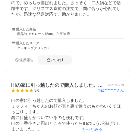
ので、めっちゃ喜ばれました。さっそく、二人鍋などで活
躍中です。クリスマス直前の注文で、間に合うか心配でし
たが、迅速な発送対応で、助かりました。
購入した商品
商品/キャセロール15cm、在庫/在庫
購入したストア
クッキングクロッカ
違反報告
いいね
1
IHの家に引っ越したので購入しました。…
2021/10/19
mac********
さん
5.0
IHの家に引っ越したので購入しました。

ミッフィーちゃんのお顔が表と裏で違うのもかわいくてほ
っこりします。

鍋に目盛りがついているのも便利です。

IHの一番小さい円のところで使ったらIHのほうが焦げてし
まいました。

もっとみる
お鍋はなんともないです。
