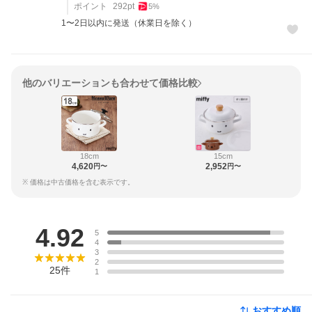
ポイント
292
pt
5
%
1〜2日以内に発送（休業日を除く）
他のバリエーションも合わせて価格比較
18cm
15cm
4,620
2,952
円〜
円〜
※ 価格は中古価格を含む表示です。
レビュー
4.92
5
4
3
2
25
件
1
おすすめ順