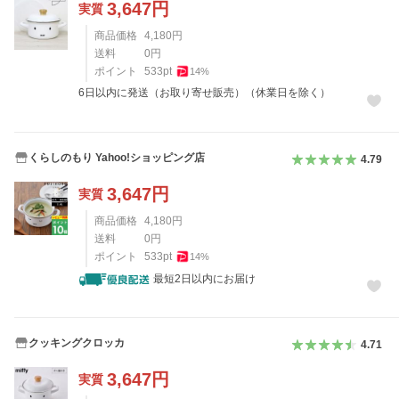
3,647
円
実質
商品価格
4,180
円
送料
0
円
ポイント
533
pt
14
%
6日以内に発送（お取り寄せ販売）（休業日を除く）
くらしのもり Yahoo!ショッピング店
4.79
3,647
円
実質
商品価格
4,180
円
送料
0
円
ポイント
533
pt
14
%
最短2日以内にお届け
クッキングクロッカ
4.71
3,647
円
実質