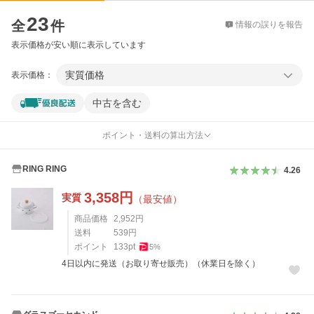
価格比較
23
全
件
情報の誤りを報告
表示価格が安い順に表示しています
実質価格
表示価格：
中古を含む
ポイント・送料の算出方法
RING RING
4.26
3,358
円
実質
（最安値）
商品価格
2,952
円
送料
539
円
ポイント
133
pt
5
%
4日以内に発送（お取り寄せ販売）（休業日を除く）