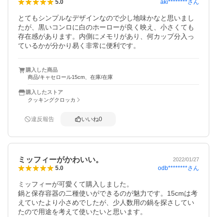
aki********
さん
5.0
とてもシンプルなデザインなので少し地味かなと思いまし
たが、黒いコンロに白のホーローが良く映え、小さくても
存在感があります。内側にメモリがあり、何カップ分入っ
ているかが分かり易く非常に便利です。
購入した商品
商品/キャセロール15cm、在庫/在庫
購入したストア
クッキングクロッカ
違反報告
いいね
0
ミッフィーがかわいい。
2022/01/27
odb********
さん
5.0
ミッフィーが可愛くて購入しました。

鍋と保存容器の二種使いができるのが魅力です。15cmは考
えていたより小さめでしたが、少人数用の鍋を探さしてい
たので用途を考えて使いたいと思います。