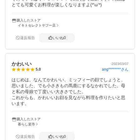
とても可愛くお料理が楽しくなりますよ(*'ω'*)
購入したストア
イキトセレクトヤフー店
違反報告
いいね
0
かわいい
2023/03/07
ang********
さん
5.0
はじめは、なんてかわいい、ミッフィーの顔でしょうと、
思いました、でも小さきもの馬鹿にするなかれでした。母
と私の母娘で丁度いい大きさでした。

これからも、かわいいお顔を見ながら料理を作りたいと思
います。
購入したストア
暮らし楽市
違反報告
いいね
0