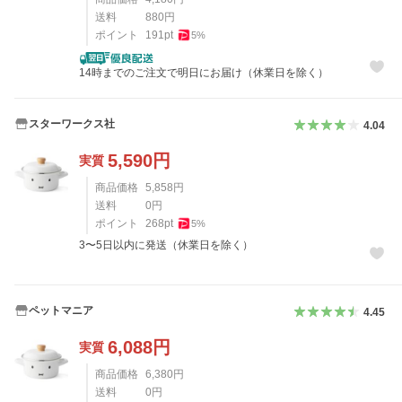
送料
880
円
ポイント
191
pt
5
%
14時までのご注文で明日にお届け（休業日を除く）
スターワークス社
4.04
5,590
円
実質
商品価格
5,858
円
送料
0
円
ポイント
268
pt
5
%
3〜5日以内に発送（休業日を除く）
ペットマニア
4.45
6,088
円
実質
商品価格
6,380
円
送料
0
円