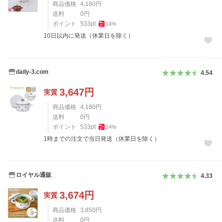
商品価格
4,180
円
送料
0
円
ポイント
533
pt
14
%
10日以内に発送（休業日を除く）
daily-3.com
4.54
3,647
円
実質
商品価格
4,180
円
送料
0
円
ポイント
533
pt
14
%
1時までの注文で当日発送（休業日を除く）
ロイヤル通販
4.33
3,674
円
実質
商品価格
3,850
円
送料
0
円